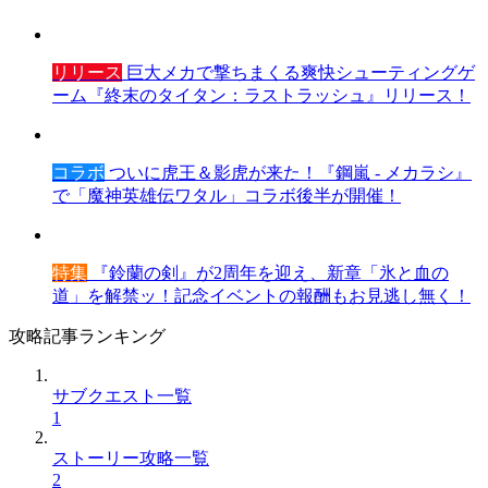
リリース
巨大メカで撃ちまくる爽快シューティングゲ
ーム『終末のタイタン：ラストラッシュ』リリース！
コラボ
ついに虎王＆影虎が来た！『鋼嵐 - メカラシ』
で「魔神英雄伝ワタル」コラボ後半が開催！
特集
『鈴蘭の剣』が2周年を迎え、新章「氷と血の
道」を解禁ッ！記念イベントの報酬もお見逃し無く！
攻略記事ランキング
サブクエスト一覧
1
ストーリー攻略一覧
2