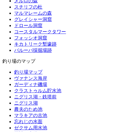
メルロの森
スチリフの杜
マルマレームの森
グレイシャー洞窟
ドロール洞窟
コースタルマークタワー
フォッシオ洞窟
キカトリーク塹壕跡
バルーバ採掘場跡
釣り場のマップ
釣り場マップ
ヴァナンス海岸
ガーディナ磯場
クラストゥルム貯水池
ニグリス湖・鉄塔前
ニグリス湖
農夫のため池
マラキアの古池
忘れじの水面
ゼクサム用水池