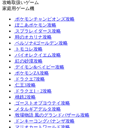
攻略取扱いゲーム
家庭用ゲーム機
ポケモンチャンピオンズ攻略
ぽこあポケモン攻略
スプラレイダース攻略
時のオカリナ攻略
ペルソナ4ゴールデン攻略
トモコレ攻略
バイオレクイエム攻略
紅の砂漠攻略
デイモン&ベイビー攻略
ポケモンZA攻略
ドラクエ7攻略
仁王3攻略
ドラクエ1・2攻略
桃鉄2攻略
ゴーストオブヨウテイ攻略
メタルギアデルタ攻略
牧場物語 風のグランドバザール攻略
ドンキーコングバナンザ攻略
マリオカートワールド攻略