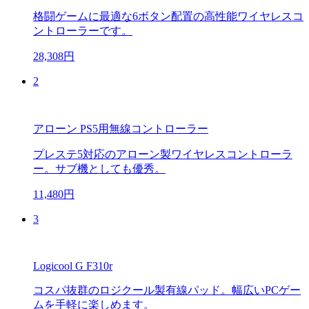
格闘ゲームに最適な6ボタン配置の高性能ワイヤレスコ
ントローラーです。
28,308円
2
アローン PS5用無線コントローラー
プレステ5対応のアローン製ワイヤレスコントローラ
ー。サブ機としても優秀。
11,480円
3
Logicool G F310r
コスパ抜群のロジクール製有線パッド。幅広いPCゲー
ムを手軽に楽しめます。