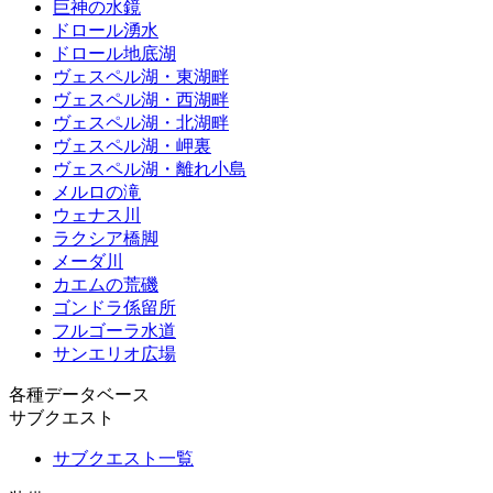
巨神の水鏡
ドロール湧水
ドロール地底湖
ヴェスペル湖・東湖畔
ヴェスペル湖・西湖畔
ヴェスペル湖・北湖畔
ヴェスペル湖・岬裏
ヴェスペル湖・離れ小島
メルロの滝
ウェナス川
ラクシア橋脚
メーダ川
カエムの荒磯
ゴンドラ係留所
フルゴーラ水道
サンエリオ広場
各種データベース
サブクエスト
サブクエスト一覧