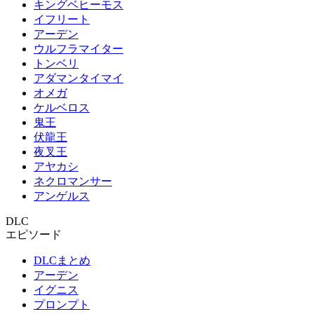
キングベヒーモス
イフリート
アーデン
ウルフラマイター
トンベリ
アダマンタイマイ
オメガ
ケルベロス
鬼王
伏龍王
夜叉王
アヤカシ
ネクロマンサー
アンゲルス
DLC
エピソード
DLCまとめ
アーデン
イグニス
プロンプト