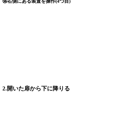
⑭右側にある装置を操作(4つ目)
2.開いた扉から下に降りる