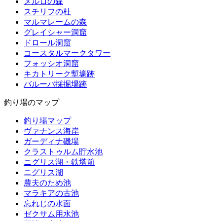
メルロの森
スチリフの杜
マルマレームの森
グレイシャー洞窟
ドロール洞窟
コースタルマークタワー
フォッシオ洞窟
キカトリーク塹壕跡
バルーバ採掘場跡
釣り場のマップ
釣り場マップ
ヴァナンス海岸
ガーディナ磯場
クラストゥルム貯水池
ニグリス湖・鉄塔前
ニグリス湖
農夫のため池
マラキアの古池
忘れじの水面
ゼクサム用水池