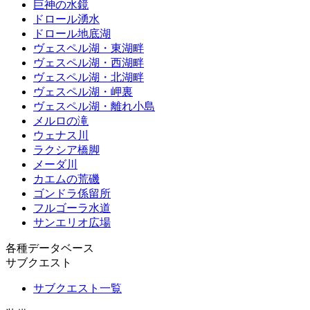
巨神の水鏡
ドロール湧水
ドロール地底湖
ヴェスペル湖・東湖畔
ヴェスペル湖・西湖畔
ヴェスペル湖・北湖畔
ヴェスペル湖・岬裏
ヴェスペル湖・離れ小島
メルロの滝
ウェナス川
ラクシア橋脚
メーダ川
カエムの荒磯
ゴンドラ係留所
フルゴーラ水道
サンエリオ広場
各種データベース
サブクエスト
サブクエスト一覧