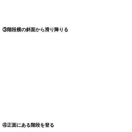
③階段横の斜面から滑り降りる
④正面にある階段を登る