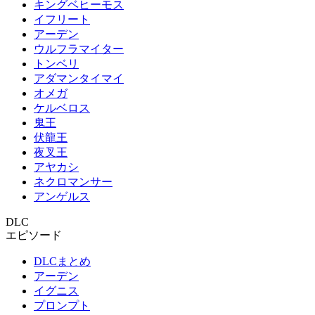
キングベヒーモス
イフリート
アーデン
ウルフラマイター
トンベリ
アダマンタイマイ
オメガ
ケルベロス
鬼王
伏龍王
夜叉王
アヤカシ
ネクロマンサー
アンゲルス
DLC
エピソード
DLCまとめ
アーデン
イグニス
プロンプト