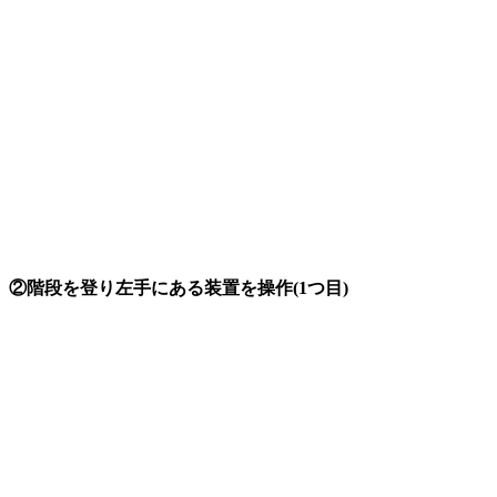
②階段を登り左手にある装置を操作(1つ目)