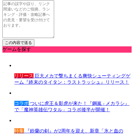
ゲームを探す
リリース
巨大メカで撃ちまくる爽快シューティングゲ
ーム『終末のタイタン：ラストラッシュ』リリース！
コラボ
ついに虎王＆影虎が来た！『鋼嵐 - メカラシ』
で「魔神英雄伝ワタル」コラボ後半が開催！
特集
『鈴蘭の剣』が2周年を迎え、新章「氷と血の