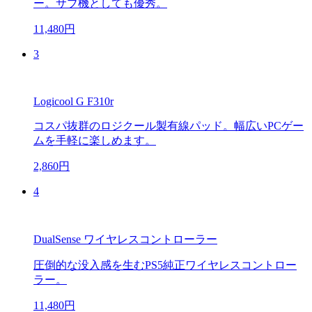
ー。サブ機としても優秀。
11,480円
3
Logicool G F310r
コスパ抜群のロジクール製有線パッド。幅広いPCゲー
ムを手軽に楽しめます。
2,860円
4
DualSense ワイヤレスコントローラー
圧倒的な没入感を生むPS5純正ワイヤレスコントロー
ラー。
11,480円