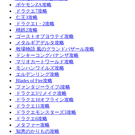
ポケモンZA攻略
ドラクエ7攻略
仁王3攻略
ドラクエ1・2攻略
桃鉄2攻略
ゴーストオブヨウテイ攻略
メタルギアデルタ攻略
牧場物語 風のグランドバザール攻略
ドンキーコングバナンザ攻略
マリオカートワールド攻略
モンハンワイルズ攻略
エルデンリング攻略
Blades of Fire攻略
ファンタジーライフi攻略
ドラクエ3リメイク攻略
ドラクエ10オフライン攻略
ドラクエ11攻略
ドラクエモンスターズ3攻略
ドラクエ6攻略
メタファー攻略
知恵のかりもの攻略