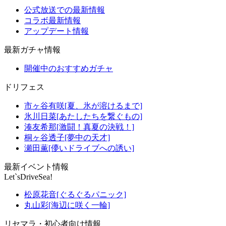
公式放送での最新情報
コラボ最新情報
アップデート情報
最新ガチャ情報
開催中のおすすめガチャ
ドリフェス
市ヶ谷有咲[夏、氷が溶けるまで]
氷川日菜[あたしたちを繋ぐもの]
湊友希那[激闘！真夏の決戦！]
桐ヶ谷透子[夢中の天才]
瀬田薫[儚いドライブへの誘い]
最新イベント情報
Let`sDriveSea!
松原花音[ぐるぐるパニック]
丸山彩[海辺に咲く一輪]
リセマラ・初心者向け情報