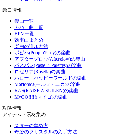
楽曲情報
楽曲一覧
カバー曲一覧
BPM一覧
効率曲まとめ
楽曲の追加方法
ポピパ(Poppin'Party)の楽曲
アフターグロウ(Afterglow)の楽曲
パスパレ(Pastel＊Palettes)の楽曲
ロゼリア(Roselia)の楽曲
ハロー、ハッピーワールドの楽曲
Morfonica(モルフォニカ)の楽曲
RAS(RAISE A SUILEN)の楽曲
MyGO!!!!!(マイゴ)の楽曲
攻略情報
アイテム・素材集め
スターの集め方
奇跡のクリスタルの入手方法