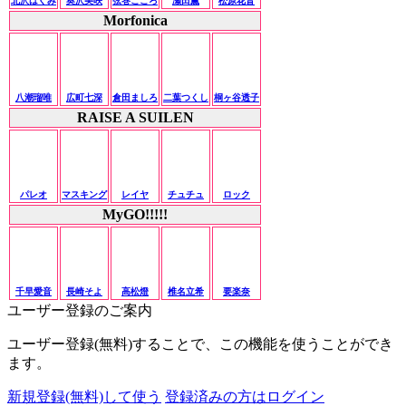
北沢はぐみ
奥沢美咲
弦巻こころ
瀬田薫
松原花音
Morfonica
八潮瑠唯
広町七深
倉田ましろ
二葉つくし
桐ヶ谷透子
RAISE A SUILEN
パレオ
マスキング
レイヤ
チュチュ
ロック
MyGO!!!!!
千早愛音
長崎そよ
高松燈
椎名立希
要楽奈
ユーザー登録のご案内
ユーザー登録(無料)することで、この機能を使うことができ
ます。
新規登録(無料)して使う
登録済みの方はログイン