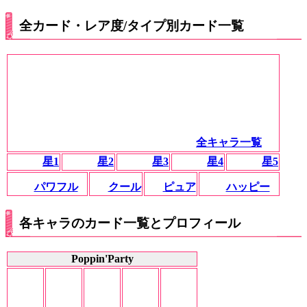
全カード・レア度/タイプ別カード一覧
全キャラ一覧
星1
星2
星3
星4
星5
パワフル
クール
ピュア
ハッピー
各キャラのカード一覧とプロフィール
Poppin'Party