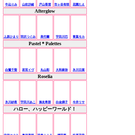
牛込りみ
山吹沙綾
戸山香澄
市ヶ谷有咲
花園たえ
Afterglow
上原ひまり
羽沢つぐみ
美竹蘭
宇田川巴
青葉モカ
Pastel＊Palettes
白鷺千聖
若宮イヴ
丸山彩
大和麻弥
氷川日菜
Roselia
氷川紗夜
宇田川あこ
湊友希那
白金燐子
今井リサ
ハロー、ハッピーワールド！