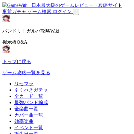
事前ガチャ
ゲーム検索
ログイン
バンドリ！ガルパ攻略Wiki
掲示板Q&A
トップに戻る
ゲーム攻略一覧を見る
リセマラ
引くべきガチャ
全カード一覧
最強バンド編成
全楽曲一覧
カバー曲一覧
効率楽曲
イベント一覧
誕生日一覧