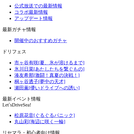
公式放送での最新情報
コラボ最新情報
アップデート情報
最新ガチャ情報
開催中のおすすめガチャ
ドリフェス
市ヶ谷有咲[夏、氷が溶けるまで]
氷川日菜[あたしたちを繋ぐもの]
湊友希那[激闘！真夏の決戦！]
桐ヶ谷透子[夢中の天才]
瀬田薫[儚いドライブへの誘い]
最新イベント情報
Let`sDriveSea!
松原花音[ぐるぐるパニック]
丸山彩[海辺に咲く一輪]
リセマラ・初心者向け情報