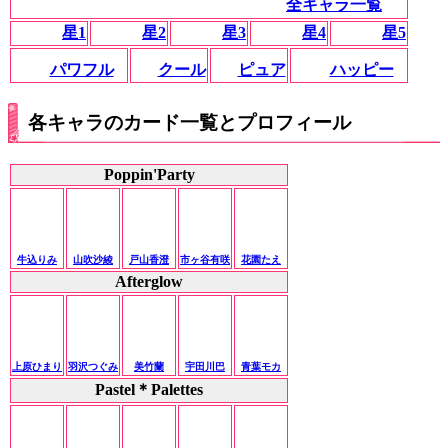
全キャラ一覧
星1
星2
星3
星4
星5
パワフル
クール
ピュア
ハッピー
各キャラのカード一覧とプロフィール
Poppin'Party
牛込りみ
山吹沙綾
戸山香澄
市ヶ谷有咲
花園たえ
Afterglow
上原ひまり
羽沢つぐみ
美竹蘭
宇田川巴
青葉モカ
Pastel＊Palettes