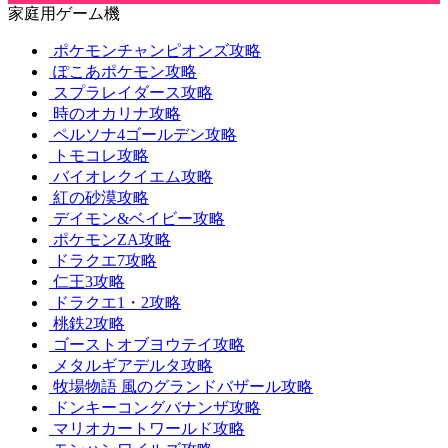
家庭用ゲーム機
ポケモンチャンピオンズ攻略
ぽこあポケモン攻略
スプラレイダース攻略
時のオカリナ攻略
ペルソナ4ゴールデン攻略
トモコレ攻略
バイオレクイエム攻略
紅の砂漠攻略
デイモン&ベイビー攻略
ポケモンZA攻略
ドラクエ7攻略
仁王3攻略
ドラクエ1・2攻略
桃鉄2攻略
ゴーストオブヨウテイ攻略
メタルギアデルタ攻略
牧場物語 風のグランドバザール攻略
ドンキーコングバナンザ攻略
マリオカートワールド攻略