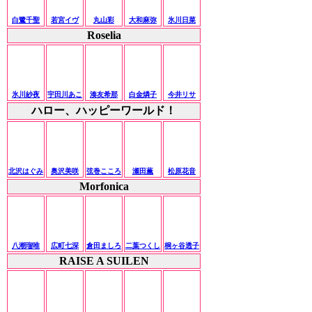
白鷺千聖
若宮イヴ
丸山彩
大和麻弥
氷川日菜
Roselia
氷川紗夜
宇田川あこ
湊友希那
白金燐子
今井リサ
ハロー、ハッピーワールド！
北沢はぐみ
奥沢美咲
弦巻こころ
瀬田薫
松原花音
Morfonica
八潮瑠唯
広町七深
倉田ましろ
二葉つくし
桐ヶ谷透子
RAISE A SUILEN