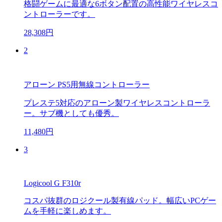
格闘ゲームに最適な6ボタン配置の高性能ワイヤレスコ
ントローラーです。
28,308円
2
アローン PS5用無線コントローラー
プレステ5対応のアローン製ワイヤレスコントローラ
ー。サブ機としても優秀。
11,480円
3
Logicool G F310r
コスパ抜群のロジクール製有線パッド。幅広いPCゲー
ムを手軽に楽しめます。