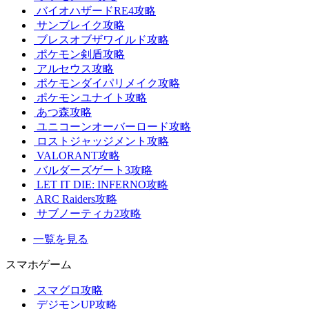
バイオハザードRE4攻略
サンブレイク攻略
ブレスオブザワイルド攻略
ポケモン剣盾攻略
アルセウス攻略
ポケモンダイパリメイク攻略
ポケモンユナイト攻略
あつ森攻略
ユニコーンオーバーロード攻略
ロストジャッジメント攻略
VALORANT攻略
バルダーズゲート3攻略
LET IT DIE: INFERNO攻略
ARC Raiders攻略
サブノーティカ2攻略
一覧を見る
スマホゲーム
スマグロ攻略
デジモンUP攻略