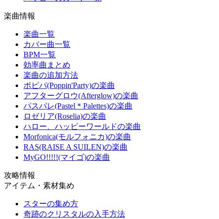
楽曲情報
楽曲一覧
カバー曲一覧
BPM一覧
効率曲まとめ
楽曲の追加方法
ポピパ(Poppin'Party)の楽曲
アフターグロウ(Afterglow)の楽曲
パスパレ(Pastel＊Palettes)の楽曲
ロゼリア(Roselia)の楽曲
ハロー、ハッピーワールドの楽曲
Morfonica(モルフォニカ)の楽曲
RAS(RAISE A SUILEN)の楽曲
MyGO!!!!!(マイゴ)の楽曲
攻略情報
アイテム・素材集め
スターの集め方
奇跡のクリスタルの入手方法