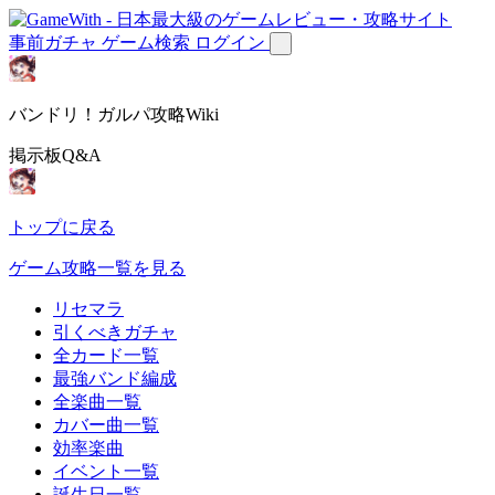
事前ガチャ
ゲーム検索
ログイン
バンドリ！ガルパ攻略Wiki
掲示板Q&A
トップに戻る
ゲーム攻略一覧を見る
リセマラ
引くべきガチャ
全カード一覧
最強バンド編成
全楽曲一覧
カバー曲一覧
効率楽曲
イベント一覧
誕生日一覧