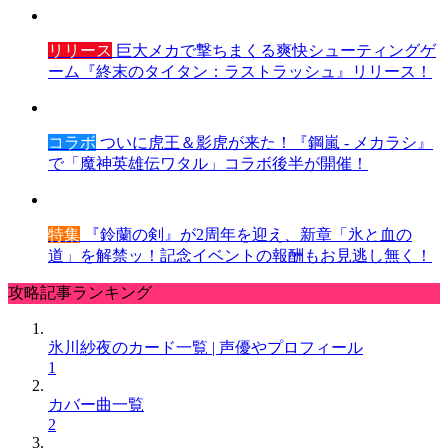
リリース
巨大メカで撃ちまくる爽快シューティングゲ
ーム『終末のタイタン：ラストラッシュ』リリース！
コラボ
ついに虎王＆影虎が来た！『鋼嵐 - メカラシ』
で「魔神英雄伝ワタル」コラボ後半が開催！
特集
『鈴蘭の剣』が2周年を迎え、新章「氷と血の
道」を解禁ッ！記念イベントの報酬もお見逃し無く！
攻略記事ランキング
氷川紗夜のカード一覧 | 声優やプロフィール
1
カバー曲一覧
2