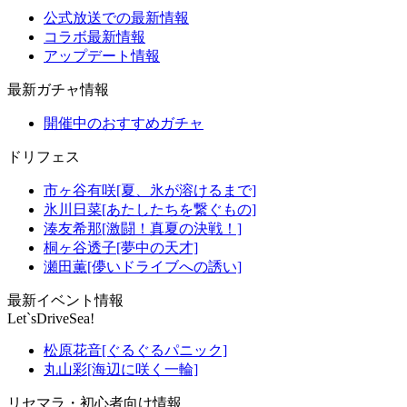
公式放送での最新情報
コラボ最新情報
アップデート情報
最新ガチャ情報
開催中のおすすめガチャ
ドリフェス
市ヶ谷有咲[夏、氷が溶けるまで]
氷川日菜[あたしたちを繋ぐもの]
湊友希那[激闘！真夏の決戦！]
桐ヶ谷透子[夢中の天才]
瀬田薫[儚いドライブへの誘い]
最新イベント情報
Let`sDriveSea!
松原花音[ぐるぐるパニック]
丸山彩[海辺に咲く一輪]
リセマラ・初心者向け情報