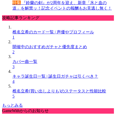
特集
『鈴蘭の剣』が2周年を迎え、新章「氷と血の
道」を解禁ッ！記念イベントの報酬もお見逃し無く！
攻略記事ランキング
椎名立希のカード一覧 | 声優やプロフィール
1
開催中のおすすめガチャと優先度まとめ
2
カバー曲一覧
3
キャラ誕生日一覧 | 誕生日ガチャは引くべき？
4
椎名立希[買い出しよりも]のステータスと性能比較
5
もっとみる
GameWithからのお知らせ