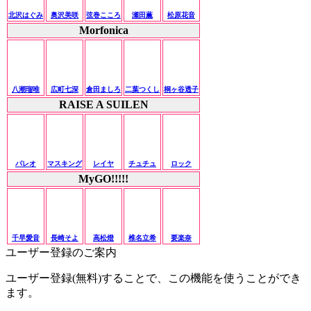
北沢はぐみ
奥沢美咲
弦巻こころ
瀬田薫
松原花音
Morfonica
八潮瑠唯
広町七深
倉田ましろ
二葉つくし
桐ヶ谷透子
RAISE A SUILEN
パレオ
マスキング
レイヤ
チュチュ
ロック
MyGO!!!!!
千早愛音
長崎そよ
高松燈
椎名立希
要楽奈
ユーザー登録のご案内
ユーザー登録(無料)することで、この機能を使うことができ
ます。