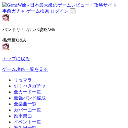
事前ガチャ
ゲーム検索
ログイン
バンドリ！ガルパ攻略Wiki
掲示板Q&A
トップに戻る
ゲーム攻略一覧を見る
リセマラ
引くべきガチャ
全カード一覧
最強バンド編成
全楽曲一覧
カバー曲一覧
効率楽曲
イベント一覧
誕生日一覧