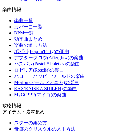
楽曲情報
楽曲一覧
カバー曲一覧
BPM一覧
効率曲まとめ
楽曲の追加方法
ポピパ(Poppin'Party)の楽曲
アフターグロウ(Afterglow)の楽曲
パスパレ(Pastel＊Palettes)の楽曲
ロゼリア(Roselia)の楽曲
ハロー、ハッピーワールドの楽曲
Morfonica(モルフォニカ)の楽曲
RAS(RAISE A SUILEN)の楽曲
MyGO!!!!!(マイゴ)の楽曲
攻略情報
アイテム・素材集め
スターの集め方
奇跡のクリスタルの入手方法