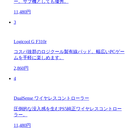
ー。サブ機としても優秀。
11,480円
3
Logicool G F310r
コスパ抜群のロジクール製有線パッド。幅広いPCゲー
ムを手軽に楽しめます。
2,860円
4
DualSense ワイヤレスコントローラー
圧倒的な没入感を生むPS5純正ワイヤレスコントロー
ラー。
11,480円