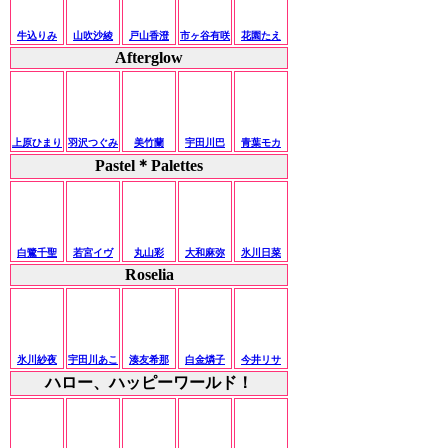
牛込りみ
山吹沙綾
戸山香澄
市ヶ谷有咲
花園たえ
Afterglow
上原ひまり
羽沢つぐみ
美竹蘭
宇田川巴
青葉モカ
Pastel＊Palettes
白鷺千聖
若宮イヴ
丸山彩
大和麻弥
氷川日菜
Roselia
氷川紗夜
宇田川あこ
湊友希那
白金燐子
今井リサ
ハロー、ハッピーワールド！