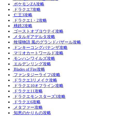
ポケモンZA攻略
ドラクエ7攻略
仁王3攻略
ドラクエ1・2攻略
桃鉄2攻略
ゴーストオブヨウテイ攻略
メタルギアデルタ攻略
牧場物語 風のグランドバザール攻略
ドンキーコングバナンザ攻略
マリオカートワールド攻略
モンハンワイルズ攻略
エルデンリング攻略
Blades of Fire攻略
ファンタジーライフi攻略
ドラクエ3リメイク攻略
ドラクエ10オフライン攻略
ドラクエ11攻略
ドラクエモンスターズ3攻略
ドラクエ6攻略
メタファー攻略
知恵のかりもの攻略