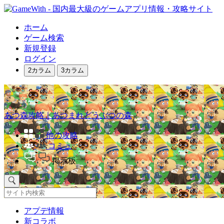
ホーム
ゲーム検索
新規登録
ログイン
2カラム
3カラム
あつ森攻略｜あつまれどうぶつの森
他の攻略
コミュ
掲示板
アプデ情報
新コラボ