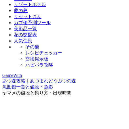
リゾートホテル
夢の島
リセットさん
カブ価予測ツール
美術品一覧
花の交配表
人気住民
その他
レシピチェッカー
交換掲示板
ハピパラ攻略
GameWith
あつ森攻略｜あつまれどうぶつの森
魚図鑑一覧と値段・魚影
ヤマメの値段と釣り方・出現時間