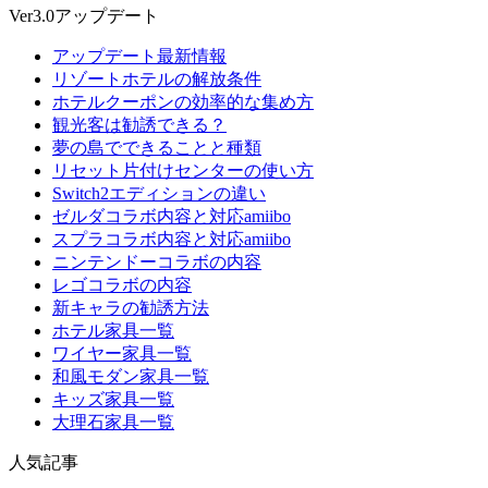
Ver3.0アップデート
アップデート最新情報
リゾートホテルの解放条件
ホテルクーポンの効率的な集め方
観光客は勧誘できる？
夢の島でできることと種類
リセット片付けセンターの使い方
Switch2エディションの違い
ゼルダコラボ内容と対応amiibo
スプラコラボ内容と対応amiibo
ニンテンドーコラボの内容
レゴコラボの内容
新キャラの勧誘方法
ホテル家具一覧
ワイヤー家具一覧
和風モダン家具一覧
キッズ家具一覧
大理石家具一覧
人気記事