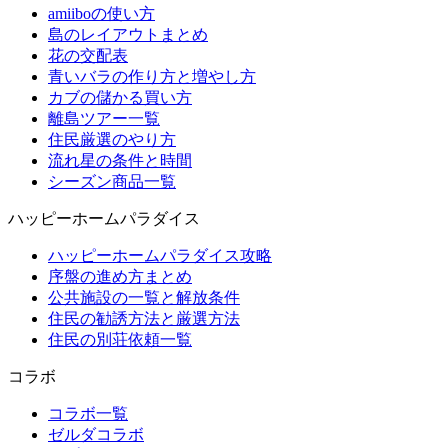
amiiboの使い方
島のレイアウトまとめ
花の交配表
青いバラの作り方と増やし方
カブの儲かる買い方
離島ツアー一覧
住民厳選のやり方
流れ星の条件と時間
シーズン商品一覧
ハッピーホームパラダイス
ハッピーホームパラダイス攻略
序盤の進め方まとめ
公共施設の一覧と解放条件
住民の勧誘方法と厳選方法
住民の別荘依頼一覧
コラボ
コラボ一覧
ゼルダコラボ