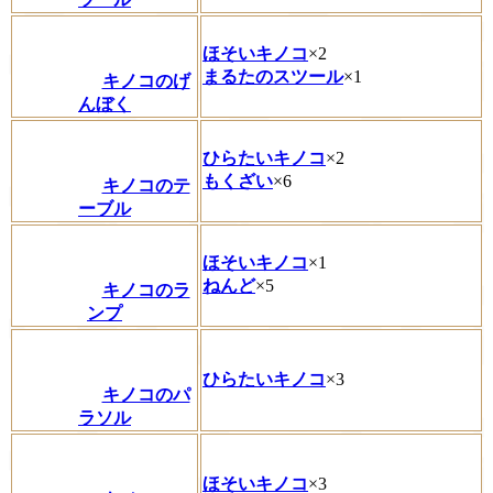
ほそいキノコ
×2
まるたのスツール
×1
キノコのげ
んぼく
ひらたいキノコ
×2
もくざい
×6
キノコのテ
ーブル
ほそいキノコ
×1
ねんど
×5
キノコのラ
ンプ
ひらたいキノコ
×3
キノコのパ
ラソル
ほそいキノコ
×3