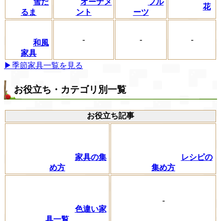
フル
雪だ
オーナメ
花
ーツ
るま
ント
-
-
-
和風
家具
▶季節家具一覧を見る
お役立ち・カテゴリ別一覧
お役立ち記事
家具の集
レシピの
め方
集め方
-
色違い家
具一覧