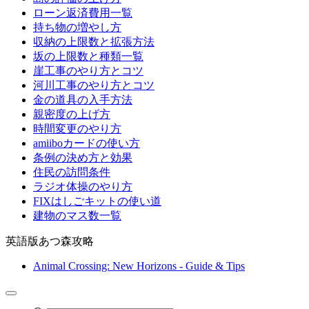
ローン返済費用一覧
持ち物の増やし方
収納の上限数と拡張方法
坂の上限数と種類一覧
崖工事のやり方とコツ
河川工事のやり方とコツ
金の道具の入手方法
親密度の上げ方
時間変更のやり方
amiiboカードの使い方
条例の決め方と効果
住民の訪問条件
ラジオ体操のやり方
FIXはしごキットの使い道
建物のマス数一覧
英語版あつ森攻略
Animal Crossing: New Horizons - Guide & Tips