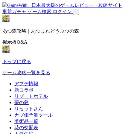
事前ガチャ
ゲーム検索
ログイン
あつ森攻略｜あつまれどうぶつの森
掲示板Q&A
トップに戻る
ゲーム攻略一覧を見る
アプデ情報
新コラボ
リゾートホテル
夢の島
リセットさん
カブ価予測ツール
美術品一覧
花の交配表
人気住民