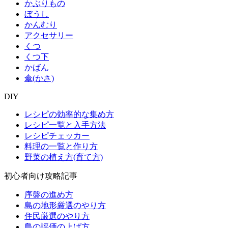
かぶりもの
ぼうし
かんむり
アクセサリー
くつ
くつ下
かばん
傘(かさ)
DIY
レシピの効率的な集め方
レシピ一覧と入手方法
レシピチェッカー
料理の一覧と作り方
野菜の植え方(育て方)
初心者向け攻略記事
序盤の進め方
島の地形厳選のやり方
住民厳選のやり方
島の評価の上げ方