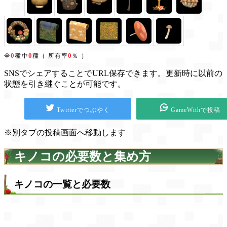
0
0
0
全
種中
種（ 所有率
％ ）
SNSでシェアすることでURL保存できます。更新時に以前の
状態を引き継ぐことが可能です。
Twitterでつぶやく
GameWithで投稿
※別タブの投稿画面へ移動します
キノコの必要数と集め方
キノコの一覧と必要数