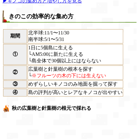
▶キノコの集め方と増やし方を見る
きのこの効率的な集め方
北半球:
11/1〜11/30
期間
南半球:
5/1〜5/31
1日に5個島に生える
①
└AM5:00に新たに生える
└島全体で30個以上にはならない
広葉樹と針葉樹の根本を探す
②
└
※フルーツの木の下には生えない
③
めずらしいキノコのみ地面を掘って探す
④
島の評判が高いとレアなキノコが出やすい
秋の広葉樹と針葉樹の根元で採れる