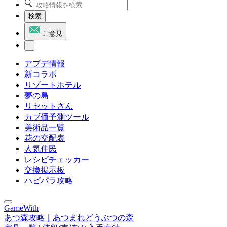
検索
ご意見
アプデ情報
新コラボ
リゾートホテル
夢の島
リセットさん
カブ価予測ツール
美術品一覧
花の交配表
人気住民
レシピチェッカー
交換掲示板
ハピパラ攻略
GameWith
あつ森攻略｜あつまれどうぶつの森