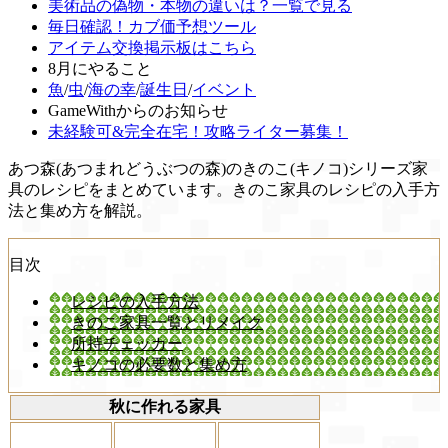
美術品の偽物・本物の違いは？一覧で見る
毎日確認！カブ価予想ツール
アイテム交換掲示板はこちら
8月にやること
魚
/
虫
/
海の幸
/
誕生日
/
イベント
GameWithからのお知らせ
未経験可&完全在宅！攻略ライター募集！
あつ森(あつまれどうぶつの森)のきのこ(キノコ)シリーズ家
具のレシピをまとめています。きのこ家具のレシピの入手方
法と集め方を解説。
目次
レシピの入手方法
きのこ家具一覧とリメイク
所持チェッカー
キノコの必要数と集め方
秋に作れる家具