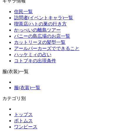
キャラ情報
住民一覧
訪問者(イベントキャラ)一覧
喫茶店/ハトの巣の行き方
かっぺいの離島ツアー
パニーの島広場のお店一覧
カットリーヌの髪型一覧
アールパーカーズでできること
ハッケミィの占い
コトブキの出現条件
服(衣装)一覧
服(衣装)一覧
カテゴリ別
トップス
ボトムス
ワンピース