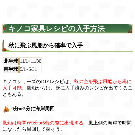
キノコ家具レシピの入手方法
秋に飛ぶ風船から確率で入手
北半球
11/1~11/30
南半球
5/1~5/31
キノコシリーズのDIYレシピは、
秋の空を飛ぶ風船から稀に
入手可能。
風船からは、既に入手済みのレシピが出てくるこ
ともある。
0分or5分に海岸周回
風船は時間が0分or5分の際に出現する
。風上側の海岸で時間
になったら周回して探そう。