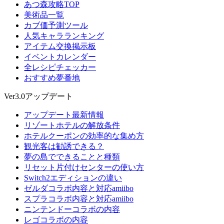
あつ森攻略TOP
美術品一覧
カブ価予測ツール
人気キャラランキング
アイテム交換掲示板
イベントカレンダー
全レシピチェッカー
おすすめ夢番地
Ver3.0アップデート
アップデート最新情報
リゾートホテルの解放条件
ホテルクーポンの効率的な集め方
観光客は勧誘できる？
夢の島でできることと種類
リセット片付けセンターの使い方
Switch2エディションの違い
ゼルダコラボ内容と対応amiibo
スプラコラボ内容と対応amiibo
ニンテンドーコラボの内容
レゴコラボの内容