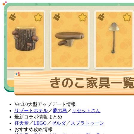
Ver.3.0大型アップデート情報
リゾートホテル
／
夢の島
／
リセットさん
最新コラボ情報まとめ
任天堂
／
LEGO
／
ゼルダ
／
スプラトゥーン
おすすめ攻略情報