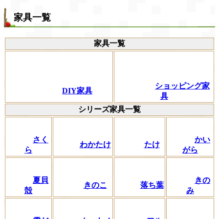
家具一覧
家具一覧
ショッピング家
DIY家具
具
シリーズ家具一覧
さく
かい
わかたけ
たけ
ら
がら
夏貝
きの
きのこ
落ち葉
殻
み