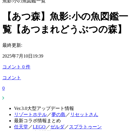
魚影:小の魚図鑑一覧
【あつ森】魚影:小の魚図鑑一
覧【あつまれどうぶつの森】
最終更新:
2025年7月10日19:39
コメント
0
件
コメント
0
Ver.3.0大型アップデート情報
リゾートホテル
／
夢の島
／
リセットさん
最新コラボ情報まとめ
任天堂
／
LEGO
／
ゼルダ
／
スプラトゥーン