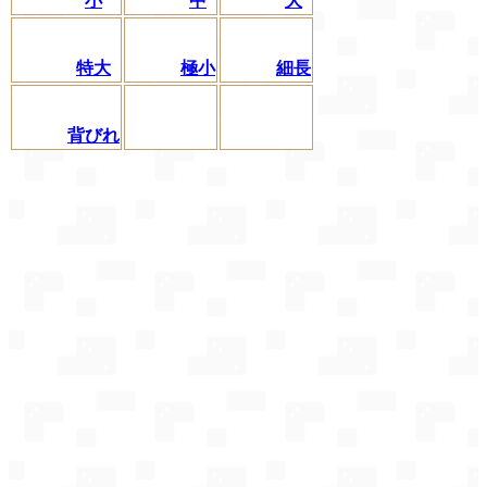
小
中
大
特大
極小
細長
背びれ