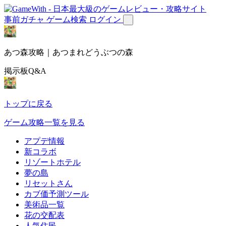
事前ガチャ
ゲーム検索
ログイン
あつ森攻略｜あつまれどうぶつの森
掲示板Q&A
トップに戻る
ゲーム攻略一覧を見る
アプデ情報
新コラボ
リゾートホテル
夢の島
リセットさん
カブ価予測ツール
美術品一覧
花の交配表
人気住民