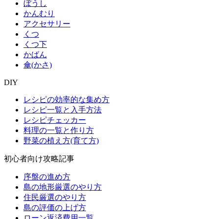
ぼうし
かんむり
アクセサリー
くつ
くつ下
かばん
傘(かさ)
DIY
レシピの効率的な集め方
レシピ一覧と入手方法
レシピチェッカー
料理の一覧と作り方
野菜の植え方(育て方)
初心者向け攻略記事
序盤の進め方
島の地形厳選のやり方
住民厳選のやり方
島の評価の上げ方
ローン返済費用一覧