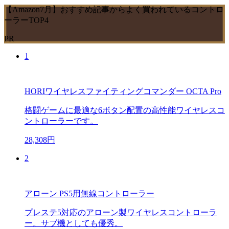
【Amazon7月】おすすめ記事からよく買われているコントロ
ーラーTOP4
PR
1
HORIワイヤレスファイティングコマンダー OCTA Pro
格闘ゲームに最適な6ボタン配置の高性能ワイヤレスコ
ントローラーです。
28,308円
2
アローン PS5用無線コントローラー
プレステ5対応のアローン製ワイヤレスコントローラ
ー。サブ機としても優秀。