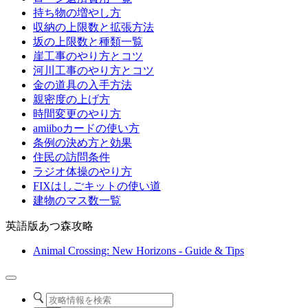
持ち物の増やし方
収納の上限数と拡張方法
坂の上限数と種類一覧
崖工事のやり方とコツ
河川工事のやり方とコツ
金の道具の入手方法
親密度の上げ方
時間変更のやり方
amiiboカードの使い方
条例の決め方と効果
住民の訪問条件
ラジオ体操のやり方
FIXはしごキットの使い道
建物のマス数一覧
英語版あつ森攻略
Animal Crossing: New Horizons - Guide & Tips