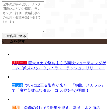
ゲームを探す
リリース
巨大メカで撃ちまくる爽快シューティングゲ
ーム『終末のタイタン：ラストラッシュ』リリース！
コラボ
ついに虎王＆影虎が来た！『鋼嵐 - メカラシ』
で「魔神英雄伝ワタル」コラボ後半が開催！
特集
『鈴蘭の剣』が2周年を迎え、新章「氷と血の