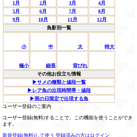
1月
2月
3月
4月
5月
6月
7月
8月
9月
10月
11月
12月
魚影別一覧
小
中
大
特大
極小
細長
背びれ
その他お役立ち情報
▶サメの種類と値段一覧
▶レア魚の出現時間帯・値段
▶雨の日限定で出現する魚
ユーザー登録のご案内
ユーザー登録(無料)することで、この機能を使うことができ
ます。
新規登録(無料)して使う
登録済みの方はログイン