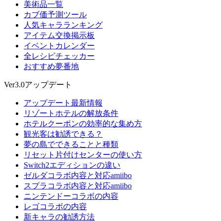
美術品一覧
カブ価予測ツール
人気キャラランキング
アイテム交換掲示板
イベントカレンダー
全レシピチェッカー
おすすめ夢番地
Ver3.0アップデート
アップデート最新情報
リゾートホテルの解放条件
ホテルクーポンの効率的な集め方
観光客は勧誘できる？
夢の島でできることと種類
リセット片付けセンターの使い方
Switch2エディションの違い
ゼルダコラボ内容と対応amiibo
スプラコラボ内容と対応amiibo
ニンテンドーコラボの内容
レゴコラボの内容
新キャラの勧誘方法