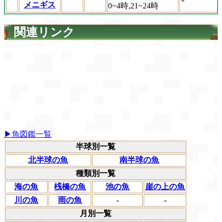
メニギス
0~4時,21~24時
関連リンク
▶魚図鑑一覧
半球別一覧
北半球の魚
南半球の魚
種類別一覧
海の魚
桟橋の魚
池の魚
崖の上の魚
川の魚
雨の魚
-
-
月別一覧