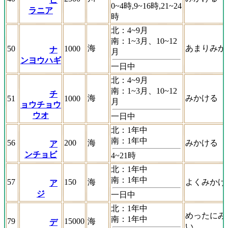
0~4時,9~16時,21~24
ラニア
時
北：4~9月
南：1~3月、10~12
海
あまりみか
50
1000
ナ
月
ンヨウハギ
一日中
北：4~9月
南：1~3月、10~12
チ
海
みかける
51
1000
月
ョウチョウ
ウオ
一日中
北：1年中
南：1年中
56
200
海
みかける
ア
ンチョビ
4~21時
北：1年中
南：1年中
57
150
海
よくみかけ
ア
ジ
一日中
北：1年中
めったにみ
南：1年中
79
15000
海
デ
い