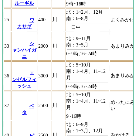
ルーギル
9時~16時
北：1~2月、12月
南：6~8月
25
400
川
よくみかけ
ワ
カサギ
一日中
北：9~11月
シ
南：3~5月
33
2000
川
あまりみか
ャンハイガ
0~9時,16~24時
ニ
北：5~10月
南：1~4月、11~12
エ
川
あまりみか
36
3000
月
ンゼルフィ
ッシュ
0~9時,16~24時
北：5~10月
南：1~4月、11~12
めったにみ
川
37
2500
ベ
月
い
タ
9~16時
北：6~9月
南：1~3月、12月
川
みかける
40
2500
ピ