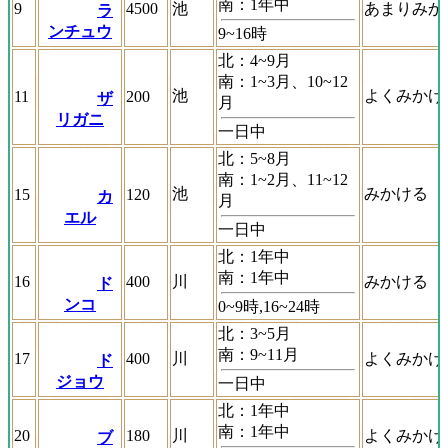
南：1年中
9
4500
池
あまりみか
ラ
ンチュウ
9~16時
北：4~9月
南：1~3月、10~12
池
よくみかけ
11
200
ザ
月
リガニ
一日中
北：5~8月
南：1~2月、11~12
池
みかける
15
120
カ
月
エル
一日中
北：1年中
南：1年中
16
400
川
みかける
ド
ンコ
0~9時,16~24時
北：3~5月
南：9~11月
17
400
川
よくみかけ
ド
ジョウ
一日中
北：1年中
南：1年中
20
180
川
よくみかけ
ブ