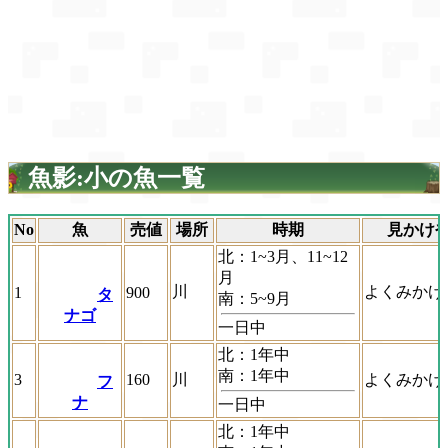
魚影:小の魚一覧
No
魚
売値
場所
時期
見かけ
北：1~3月、11~12
月
川
よくみかけ
1
900
タ
南：5~9月
ナゴ
一日中
北：1年中
南：1年中
3
160
川
よくみかけ
フ
ナ
一日中
北：1年中