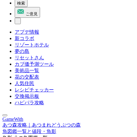
検索
ご意見
アプデ情報
新コラボ
リゾートホテル
夢の島
リセットさん
カブ価予測ツール
美術品一覧
花の交配表
人気住民
レシピチェッカー
交換掲示板
ハピパラ攻略
GameWith
あつ森攻略｜あつまれどうぶつの森
魚図鑑一覧と値段・魚影