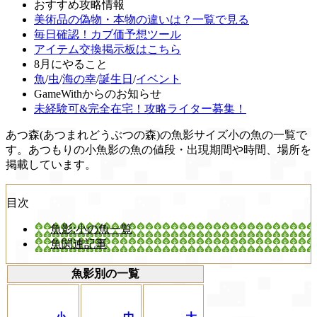
おすすめ攻略情報
美術品の偽物・本物の違いは？一覧で見る
毎日確認！カブ価予想ツール
アイテム交換掲示板はこちら
8月にやること
魚
/
虫
/
海の幸
/
誕生日
/
イベント
GameWithからのお知らせ
未経験可&完全在宅！攻略ライター募集！
あつ森(あつまれどうぶつの森)の魚影サイズ小の魚の一覧で
す。あつもりの小魚影の魚の値段・出現期間や時間、場所を
掲載しています。
目次
魚影:小の魚一覧
魚関連記事
魚影別の一覧