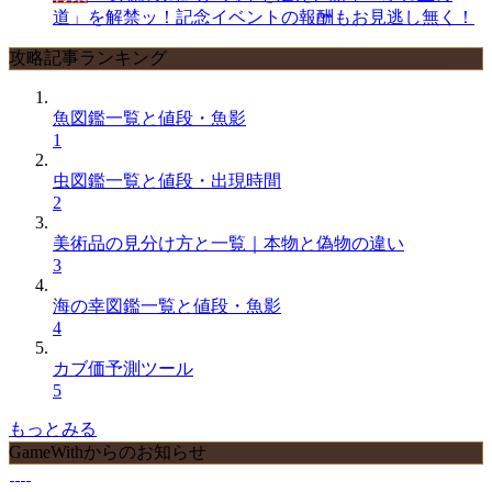
道」を解禁ッ！記念イベントの報酬もお見逃し無く！
攻略記事ランキング
魚図鑑一覧と値段・魚影
1
虫図鑑一覧と値段・出現時間
2
美術品の見分け方と一覧｜本物と偽物の違い
3
海の幸図鑑一覧と値段・魚影
4
カブ価予測ツール
5
もっとみる
GameWithからのお知らせ