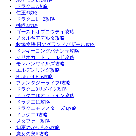
ドラクエ7攻略
仁王3攻略
ドラクエ1・2攻略
桃鉄2攻略
ゴーストオブヨウテイ攻略
メタルギアデルタ攻略
牧場物語 風のグランドバザール攻略
ドンキーコングバナンザ攻略
マリオカートワールド攻略
モンハンワイルズ攻略
エルデンリング攻略
Blades of Fire攻略
ファンタジーライフi攻略
ドラクエ3リメイク攻略
ドラクエ10オフライン攻略
ドラクエ11攻略
ドラクエモンスターズ3攻略
ドラクエ6攻略
メタファー攻略
知恵のかりもの攻略
魔女の泉R攻略