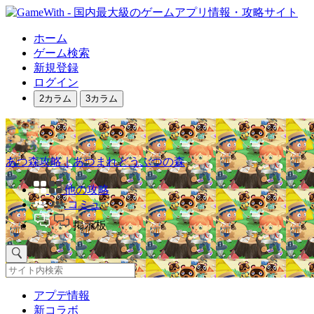
ホーム
ゲーム検索
新規登録
ログイン
2カラム
3カラム
あつ森攻略｜あつまれどうぶつの森
他の攻略
コミュ
掲示板
アプデ情報
新コラボ