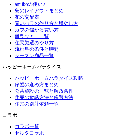
amiiboの使い方
島のレイアウトまとめ
花の交配表
青いバラの作り方と増やし方
カブの儲かる買い方
離島ツアー一覧
住民厳選のやり方
流れ星の条件と時間
シーズン商品一覧
ハッピーホームパラダイス
ハッピーホームパラダイス攻略
序盤の進め方まとめ
公共施設の一覧と解放条件
住民の勧誘方法と厳選方法
住民の別荘依頼一覧
コラボ
コラボ一覧
ゼルダコラボ