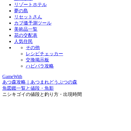
リゾートホテル
夢の島
リセットさん
カブ価予測ツール
美術品一覧
花の交配表
人気住民
その他
レシピチェッカー
交換掲示板
ハピパラ攻略
GameWith
あつ森攻略｜あつまれどうぶつの森
魚図鑑一覧と値段・魚影
ニシキゴイの値段と釣り方・出現時間