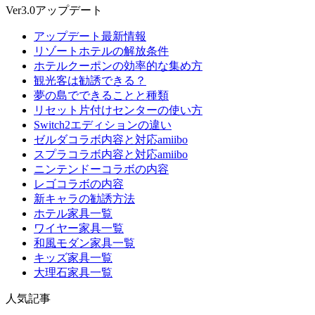
Ver3.0アップデート
アップデート最新情報
リゾートホテルの解放条件
ホテルクーポンの効率的な集め方
観光客は勧誘できる？
夢の島でできることと種類
リセット片付けセンターの使い方
Switch2エディションの違い
ゼルダコラボ内容と対応amiibo
スプラコラボ内容と対応amiibo
ニンテンドーコラボの内容
レゴコラボの内容
新キャラの勧誘方法
ホテル家具一覧
ワイヤー家具一覧
和風モダン家具一覧
キッズ家具一覧
大理石家具一覧
人気記事