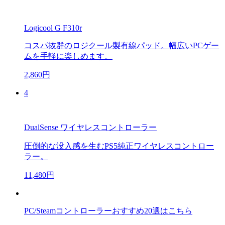
Logicool G F310r
コスパ抜群のロジクール製有線パッド。幅広いPCゲー
ムを手軽に楽しめます。
2,860円
4
DualSense ワイヤレスコントローラー
圧倒的な没入感を生むPS5純正ワイヤレスコントロー
ラー。
11,480円
PC/Steamコントローラーおすすめ20選はこちら