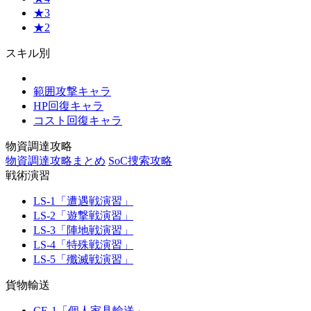
★3
★2
スキル別
範囲攻撃キャラ
HP回復キャラ
コスト回復キャラ
物資調達攻略
物資調達攻略まとめ
SoC捜索攻略
戦術演習
LS-1「遭遇戦演習」
LS-2「遊撃戦演習」
LS-3「陣地戦演習」
LS-4「特殊戦演習」
LS-5「殲滅戦演習」
貨物輸送
CE-1「個人家具輸送」