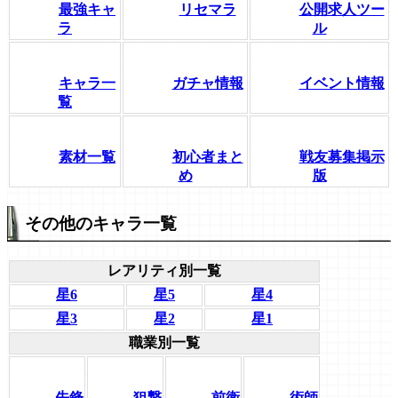
最強キャ
リセマラ
公開求人ツー
ラ
ル
キャラ一
ガチャ情報
イベント情報
覧
素材一覧
初心者まと
戦友募集掲示
め
版
その他のキャラ一覧
レアリティ別一覧
星6
星5
星4
星3
星2
星1
職業別一覧
先鋒
狙撃
前衛
術師