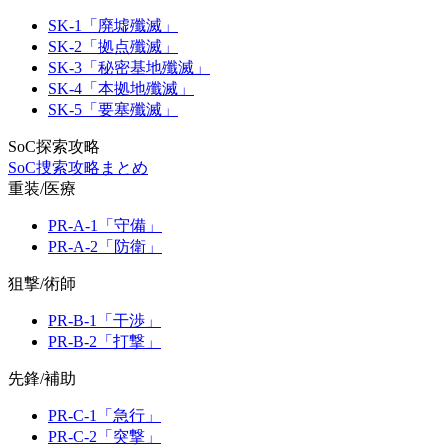
SK-1「廃墟殲滅」
SK-2「拠点殲滅」
SK-3「秘密基地殲滅」
SK-4「本拠地殲滅」
SK-5「要塞殲滅」
SoC探索攻略
SoC捜索攻略まとめ
重装/医療
PR-A-1「守備」
PR-A-2「防衛」
狙撃/術師
PR-B-1「干渉」
PR-B-2「打撃」
先鋒/補助
PR-C-1「急行」
PR-C-2「突撃」