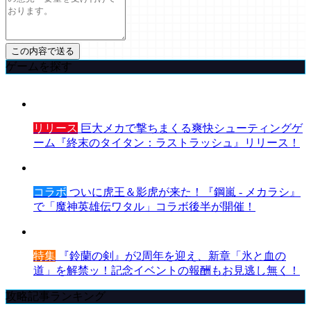
ゲームを探す
リリース
巨大メカで撃ちまくる爽快シューティングゲ
ーム『終末のタイタン：ラストラッシュ』リリース！
コラボ
ついに虎王＆影虎が来た！『鋼嵐 - メカラシ』
で「魔神英雄伝ワタル」コラボ後半が開催！
特集
『鈴蘭の剣』が2周年を迎え、新章「氷と血の
道」を解禁ッ！記念イベントの報酬もお見逃し無く！
攻略記事ランキング