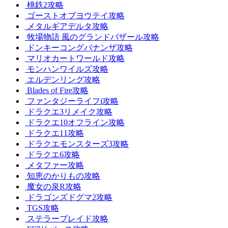
桃鉄2攻略
ゴーストオブヨウテイ攻略
メタルギアデルタ攻略
牧場物語 風のグランドバザール攻略
ドンキーコングバナンザ攻略
マリオカートワールド攻略
モンハンワイルズ攻略
エルデンリング攻略
Blades of Fire攻略
ファンタジーライフi攻略
ドラクエ3リメイク攻略
ドラクエ10オフライン攻略
ドラクエ11攻略
ドラクエモンスターズ3攻略
ドラクエ6攻略
メタファー攻略
知恵のかりもの攻略
魔女の泉R攻略
ドラゴンズドグマ2攻略
TGS攻略
ステラーブレイド攻略