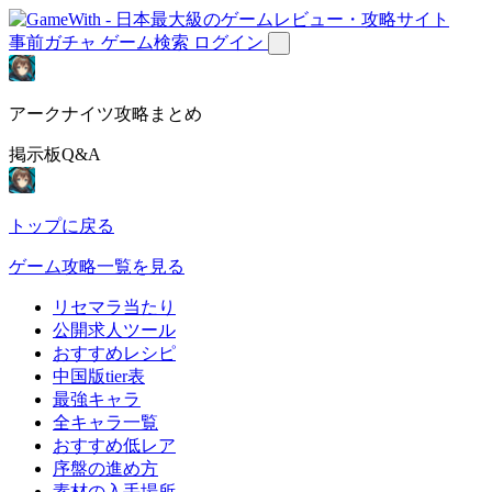
事前ガチャ
ゲーム検索
ログイン
アークナイツ攻略まとめ
掲示板Q&A
トップに戻る
ゲーム攻略一覧を見る
リセマラ当たり
公開求人ツール
おすすめレシピ
中国版tier表
最強キャラ
全キャラ一覧
おすすめ低レア
序盤の進め方
素材の入手場所