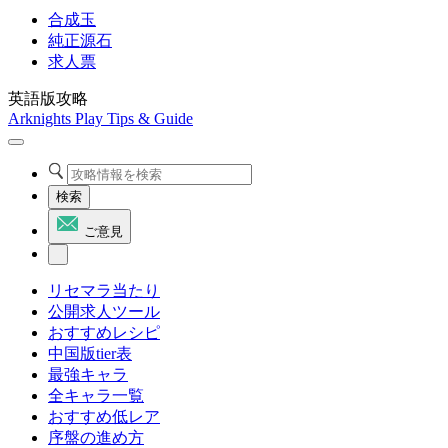
合成玉
純正源石
求人票
英語版攻略
Arknights Play Tips & Guide
検索
ご意見
リセマラ当たり
公開求人ツール
おすすめレシピ
中国版tier表
最強キャラ
全キャラ一覧
おすすめ低レア
序盤の進め方