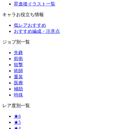
昇進後イラスト一覧
キャラお役立ち情報
低レアおすすめ
おすすめ編成・注意点
ジョブ別一覧
先鋒
前衛
狙撃
術師
重装
医療
補助
特殊
レア度別一覧
★6
★5
★4