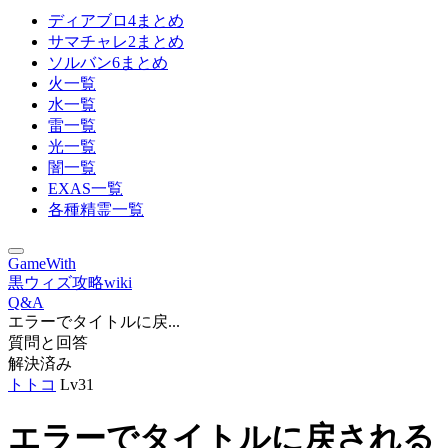
ディアブロ4まとめ
サマチャレ2まとめ
ソルバン6まとめ
火一覧
水一覧
雷一覧
光一覧
闇一覧
EXAS一覧
各種精霊一覧
GameWith
黒ウィズ攻略wiki
Q&A
エラーでタイトルに戻...
質問と回答
解決済み
トトコ
Lv31
エラーでタイトルに戻される