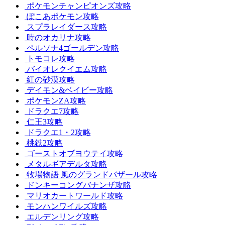
ポケモンチャンピオンズ攻略
ぽこあポケモン攻略
スプラレイダース攻略
時のオカリナ攻略
ペルソナ4ゴールデン攻略
トモコレ攻略
バイオレクイエム攻略
紅の砂漠攻略
デイモン&ベイビー攻略
ポケモンZA攻略
ドラクエ7攻略
仁王3攻略
ドラクエ1・2攻略
桃鉄2攻略
ゴーストオブヨウテイ攻略
メタルギアデルタ攻略
牧場物語 風のグランドバザール攻略
ドンキーコングバナンザ攻略
マリオカートワールド攻略
モンハンワイルズ攻略
エルデンリング攻略