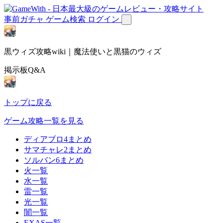
事前ガチャ
ゲーム検索
ログイン
黒ウィズ攻略wiki｜魔法使いと黒猫のウィズ
掲示板Q&A
トップに戻る
ゲーム攻略一覧を見る
ディアブロ4まとめ
サマチャレ2まとめ
ソルバン6まとめ
火一覧
水一覧
雷一覧
光一覧
闇一覧
EXAS一覧