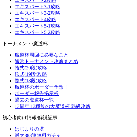
エキスパート2攻略
エキスパート3-1攻略
エキスパート3-2攻略
エキスパート4攻略
エキスパート5-1攻略
エキスパート5-2攻略
トーナメント/魔道杯
魔道杯周回に必要なこと
通常トーナメント攻略まとめ
拾式(20段)攻略
玖式(19段)攻略
捌式(18段)攻略
魔道杯のボーダー予想！
ボーダー報告掲示板
過去の魔道杯一覧
13周年 13種族の大魔道杯 覇級攻略
初心者向け情報/解説記事
はじまりの塔
最大888連無料ガチャ