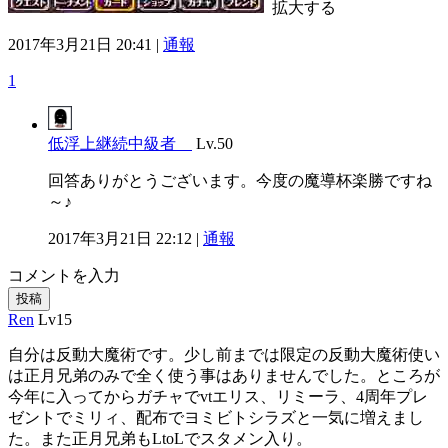
拡大する
2017年3月21日 20:41 |
通報
1
低浮上継続中級者
Lv.50
回答ありがとうございます。今度の魔導杯楽勝ですね
～♪
2017年3月21日 22:12 |
通報
コメントを入力
投稿
Ren
Lv15
自分は反動大魔術です。少し前までは限定の反動大魔術使い
は正月兄弟のみで全く使う事はありませんでした。ところが
今年に入ってからガチャでvtエリス、リミーラ、4周年プレ
ゼントでミリィ、配布でヨミビトシラズと一気に増えまし
た。また正月兄弟もLtoLでスタメン入り。