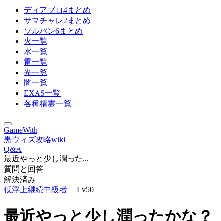
ディアブロ4まとめ
サマチャレ2まとめ
ソルバン6まとめ
火一覧
水一覧
雷一覧
光一覧
闇一覧
EXAS一覧
各種精霊一覧
GameWith
黒ウィズ攻略wiki
Q&A
最近やっと少し潤った...
質問と回答
解決済み
低浮上継続中級者
Lv50
最近やっと少し潤ったかな？