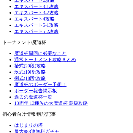
エキスパート2攻略
エキスパート3-1攻略
エキスパート3-2攻略
エキスパート4攻略
エキスパート5-1攻略
エキスパート5-2攻略
トーナメント/魔道杯
魔道杯周回に必要なこと
通常トーナメント攻略まとめ
拾式(20段)攻略
玖式(19段)攻略
捌式(18段)攻略
魔道杯のボーダー予想！
ボーダー報告掲示板
過去の魔道杯一覧
13周年 13種族の大魔道杯 覇級攻略
初心者向け情報/解説記事
はじまりの塔
最大888連無料ガチャ