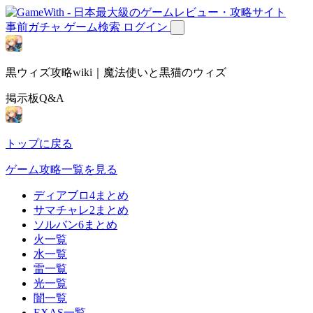
事前ガチャ
ゲーム検索
ログイン
黒ウィズ攻略wiki｜魔法使いと黒猫のウィズ
掲示板Q&A
トップに戻る
ゲーム攻略一覧を見る
ディアブロ4まとめ
サマチャレ2まとめ
ソルバン6まとめ
火一覧
水一覧
雷一覧
光一覧
闇一覧
EXAS一覧