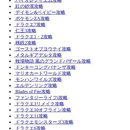
バイオレクイエム攻略
紅の砂漠攻略
デイモン&ベイビー攻略
ポケモンZA攻略
ドラクエ7攻略
仁王3攻略
ドラクエ1・2攻略
桃鉄2攻略
ゴーストオブヨウテイ攻略
メタルギアデルタ攻略
牧場物語 風のグランドバザール攻略
ドンキーコングバナンザ攻略
マリオカートワールド攻略
モンハンワイルズ攻略
エルデンリング攻略
Blades of Fire攻略
ファンタジーライフi攻略
ドラクエ3リメイク攻略
ドラクエ10オフライン攻略
ドラクエ11攻略
ドラクエモンスターズ3攻略
ドラクエ6攻略