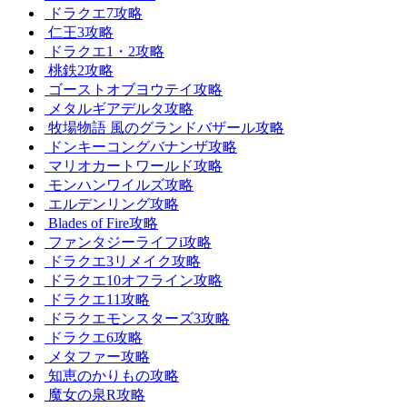
ドラクエ7攻略
仁王3攻略
ドラクエ1・2攻略
桃鉄2攻略
ゴーストオブヨウテイ攻略
メタルギアデルタ攻略
牧場物語 風のグランドバザール攻略
ドンキーコングバナンザ攻略
マリオカートワールド攻略
モンハンワイルズ攻略
エルデンリング攻略
Blades of Fire攻略
ファンタジーライフi攻略
ドラクエ3リメイク攻略
ドラクエ10オフライン攻略
ドラクエ11攻略
ドラクエモンスターズ3攻略
ドラクエ6攻略
メタファー攻略
知恵のかりもの攻略
魔女の泉R攻略