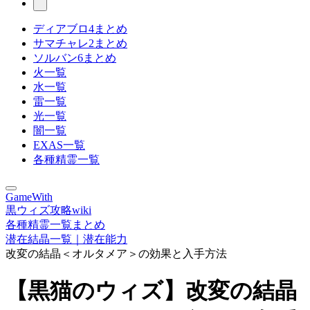
ディアブロ4まとめ
サマチャレ2まとめ
ソルバン6まとめ
火一覧
水一覧
雷一覧
光一覧
闇一覧
EXAS一覧
各種精霊一覧
GameWith
黒ウィズ攻略wiki
各種精霊一覧まとめ
潜在結晶一覧｜潜在能力
改変の結晶＜オルタメア＞の効果と入手方法
【黒猫のウィズ】改変の結晶