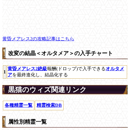
黄昏メアレス2の攻略記事はこちら
改変の結晶＜オルタメア＞の入手チャート
黄昏メアレス2絶級
報酬(ドロップ)で入手できる
オルタメ
1
ア
を最終進化し、結晶化する
黒猫のウィズ関連リンク
各種精霊一覧
精霊検索DB
属性別精霊一覧