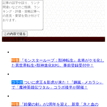
ゲームを探す
特集
『モンスターループ：獣神転生』名将がケモ化し
た異世界転生×獣神進化RPG。事前登録受付中！
コラボ
ついに虎王＆影虎が来た！『鋼嵐 - メカラシ』
で「魔神英雄伝ワタル」コラボ後半が開催！
特集
『鈴蘭の剣』が2周年を迎え、新章「氷と血の