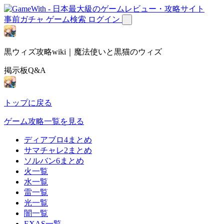
事前ガチャ
ゲーム検索
ログイン
黒ウィズ攻略wiki｜魔法使いと黒猫のウィズ
掲示板Q&A
トップに戻る
ゲーム攻略一覧を見る
ディアブロ4まとめ
サマチャレ2まとめ
ソルバン6まとめ
火一覧
水一覧
雷一覧
光一覧
闇一覧
EXAS一覧