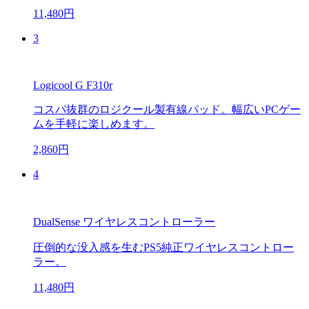
11,480円
3
Logicool G F310r
コスパ抜群のロジクール製有線パッド。幅広いPCゲー
ムを手軽に楽しめます。
2,860円
4
DualSense ワイヤレスコントローラー
圧倒的な没入感を生むPS5純正ワイヤレスコントロー
ラー。
11,480円