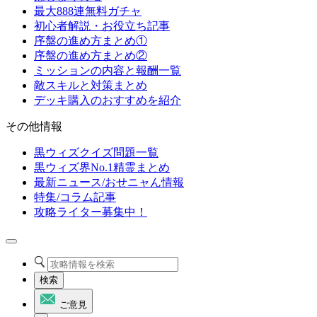
最大888連無料ガチャ
初心者解説・お役立ち記事
序盤の進め方まとめ①
序盤の進め方まとめ②
ミッションの内容と報酬一覧
敵スキルと対策まとめ
デッキ購入のおすすめを紹介
その他情報
黒ウィズクイズ問題一覧
黒ウィズ界No.1精霊まとめ
最新ニュース/おせニャん情報
特集/コラム記事
攻略ライター募集中！
検索
ご意見