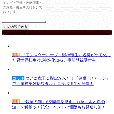
ゲームを探す
特集
『モンスターループ：獣神転生』名将がケモ化し
た異世界転生×獣神進化RPG。事前登録受付中！
コラボ
ついに虎王＆影虎が来た！『鋼嵐 - メカラシ』
で「魔神英雄伝ワタル」コラボ後半が開催！
特集
『鈴蘭の剣』が2周年を迎え、新章「氷と血の
道」を解禁ッ！記念イベントの報酬もお見逃し無く！