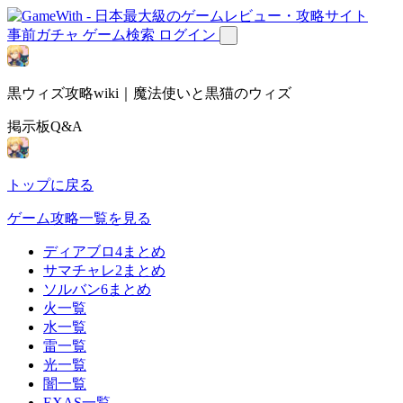
事前ガチャ
ゲーム検索
ログイン
黒ウィズ攻略wiki｜魔法使いと黒猫のウィズ
掲示板Q&A
トップに戻る
ゲーム攻略一覧を見る
ディアブロ4まとめ
サマチャレ2まとめ
ソルバン6まとめ
火一覧
水一覧
雷一覧
光一覧
闇一覧
EXAS一覧