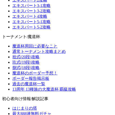
エキスパート2攻略
エキスパート3-1攻略
エキスパート3-2攻略
エキスパート4攻略
エキスパート5-1攻略
エキスパート5-2攻略
トーナメント/魔道杯
魔道杯周回に必要なこと
通常トーナメント攻略まとめ
拾式(20段)攻略
玖式(19段)攻略
捌式(18段)攻略
魔道杯のボーダー予想！
ボーダー報告掲示板
過去の魔道杯一覧
13周年 13種族の大魔道杯 覇級攻略
初心者向け情報/解説記事
はじまりの塔
最大888連無料ガチャ