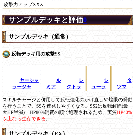
攻撃力アップXXX
サンプルデッキと評価
0
サンプルデッキ（通常）
反転デッキ用の攻撃SS
ヤーシャ
ル
レ
シ
タ
ラージャ
ミア
クトラ
ューラ
ツマ
スキルチャージと併用して反転強化のかけ直しや煌眼の発動
を行うことで、SSを連発しやすくなる。SS2は反転解除(最
大HP半減)→HP80%消費の順で処理されるため、実質
HP40%
以上なら生存できる
。
サンプルデッキ（EX）