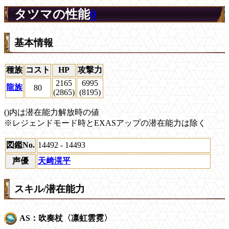
タツマの性能
0
基本情報
種族
コスト
HP
攻撃力
2165
6995
龍族
80
(2865)
(8195)
()内は潜在能力解放時の値
※レジェンドモード時とEXASアップの潜在能力は除く
図鑑No.
14492 - 14493
声優
天﨑滉平
スキル/潜在能力
AS：吹奏杖〈凛虹雲霓〉