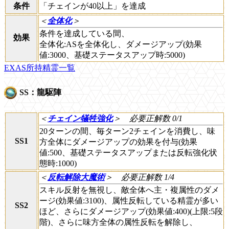
条件
「チェインが40以上」を達成
＜
全体化
＞
条件を達成している間、
効果
全体化:ASを全体化し、ダメージアップ(効果
値:3000、基礎ステータスアップ時:5000)
EXAS所持精霊一覧
SS：龍駆陣
＜
チェイン犠牲強化
＞
必要正解数 0/1
20ターンの間、毎ターン2チェインを消費し、味
SS1
方全体にダメージアップの効果を付与(効果
値:500、基礎ステータスアップまたは反転強化状
態時:1000)
＜
反転解除大魔術
＞
必要正解数 1/4
スキル反射を無視し、敵全体へ主・複属性のダメ
ージ(効果値:3100)、属性反転している精霊が多い
SS2
ほど、さらにダメージアップ(効果値:400)(上限:5段
階)、さらに味方全体の属性反転を解除し、