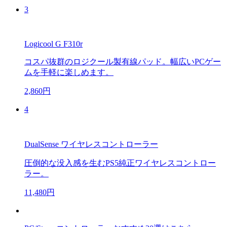
3
Logicool G F310r
コスパ抜群のロジクール製有線パッド。幅広いPCゲー
ムを手軽に楽しめます。
2,860円
4
DualSense ワイヤレスコントローラー
圧倒的な没入感を生むPS5純正ワイヤレスコントロー
ラー。
11,480円