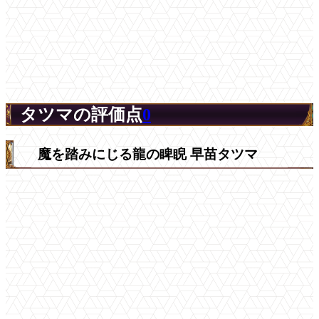
タツマの評価点
0
魔を踏みにじる龍の睥睨 早苗タツマ