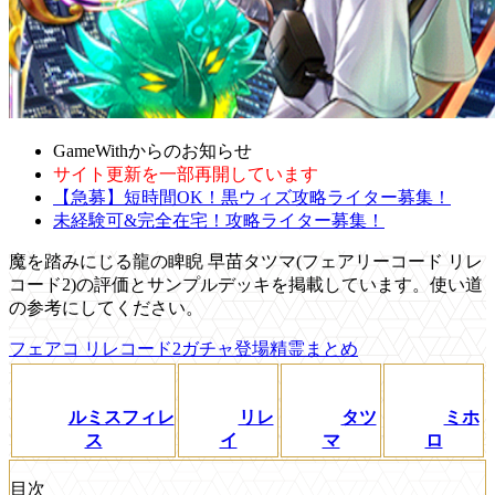
GameWithからのお知らせ
サイト更新を一部再開しています
【急募】短時間OK！黒ウィズ攻略ライター募集！
未経験可&完全在宅！攻略ライター募集！
魔を踏みにじる龍の睥睨 早苗タツマ(フェアリーコード リレ
コード2)の評価とサンプルデッキを掲載しています。使い道
の参考にしてください。
フェアコ リレコード2ガチャ登場精霊まとめ
ルミスフィレ
リレ
タツ
ミホ
ス
イ
マ
ロ
目次