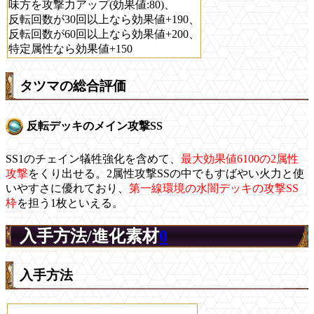
味方を攻撃力アップ(効果値:80)、
反転回数が30回以上なら効果値+190、
反転回数が60回以上なら効果値+200、
特定属性なら効果値+150
タツマの総合評価
反転デッキのメイン攻撃SS
SS1のチェイン犠牲強化を含めて、
最大効果値6100の2属性
攻撃
をくり出せる。2属性攻撃SSの中でもすばやい火力と使
いやすさに優れており、
第一線環境の水闇デッキの攻撃SS
枠
を担う1枚といえる。
入手方法/進化素材
0
入手方法