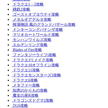
ドラクエ1・2攻略
桃鉄2攻略
ゴーストオブヨウテイ攻略
メタルギアデルタ攻略
牧場物語 風のグランドバザール攻略
ドンキーコングバナンザ攻略
マリオカートワールド攻略
モンハンワイルズ攻略
エルデンリング攻略
Blades of Fire攻略
ファンタジーライフi攻略
ドラクエ3リメイク攻略
ドラクエ10オフライン攻略
ドラクエ11攻略
ドラクエモンスターズ3攻略
ドラクエ6攻略
メタファー攻略
知恵のかりもの攻略
魔女の泉R攻略
ドラゴンズドグマ2攻略
TGS攻略