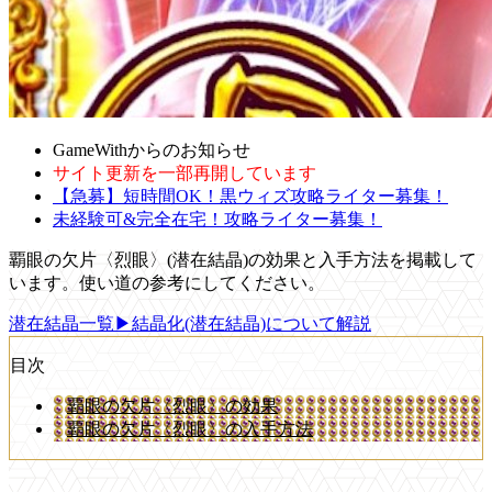
GameWithからのお知らせ
サイト更新を一部再開しています
【急募】短時間OK！黒ウィズ攻略ライター募集！
未経験可&完全在宅！攻略ライター募集！
覇眼の欠片〈烈眼〉(潜在結晶)の効果と入手方法を掲載して
います。使い道の参考にしてください。
潜在結晶一覧
▶結晶化(潜在結晶)について解説
目次
覇眼の欠片〈烈眼〉の効果
覇眼の欠片〈烈眼〉の入手方法