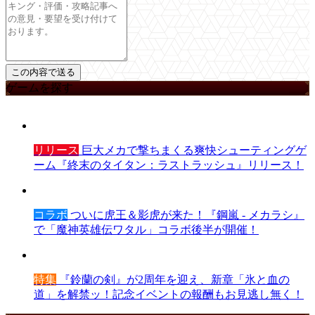
ゲームを探す
リリース
巨大メカで撃ちまくる爽快シューティングゲ
ーム『終末のタイタン：ラストラッシュ』リリース！
コラボ
ついに虎王＆影虎が来た！『鋼嵐 - メカラシ』
で「魔神英雄伝ワタル」コラボ後半が開催！
特集
『鈴蘭の剣』が2周年を迎え、新章「氷と血の
道」を解禁ッ！記念イベントの報酬もお見逃し無く！