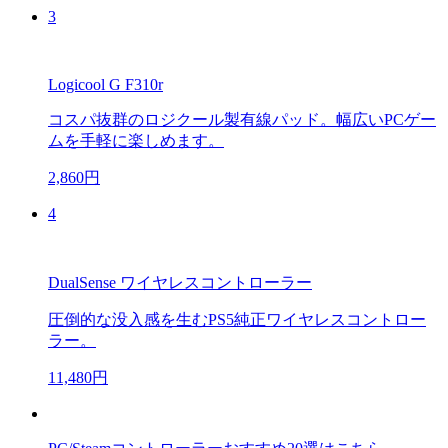
3
Logicool G F310r
コスパ抜群のロジクール製有線パッド。幅広いPCゲー
ムを手軽に楽しめます。
2,860円
4
DualSense ワイヤレスコントローラー
圧倒的な没入感を生むPS5純正ワイヤレスコントロー
ラー。
11,480円