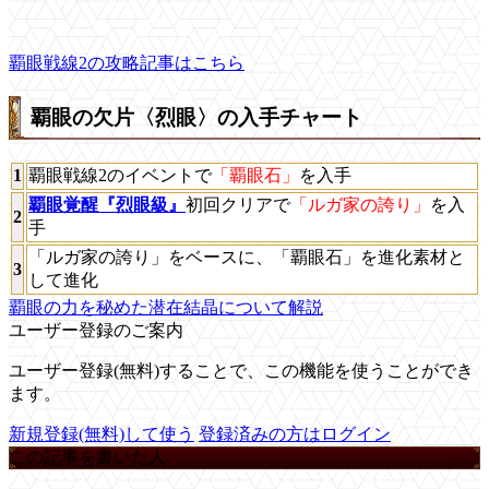
覇眼戦線2の攻略記事はこちら
覇眼の欠片〈烈眼〉の入手チャート
1
覇眼戦線2のイベントで
「覇眼石」
を入手
覇眼覚醒『烈眼級』
初回クリアで
「ルガ家の誇り」
を入
2
手
「ルガ家の誇り」をベースに、「覇眼石」を進化素材と
3
して進化
覇眼の力を秘めた潜在結晶について解説
ユーザー登録のご案内
ユーザー登録(無料)することで、この機能を使うことができ
ます。
新規登録(無料)して使う
登録済みの方はログイン
この記事を書いた人