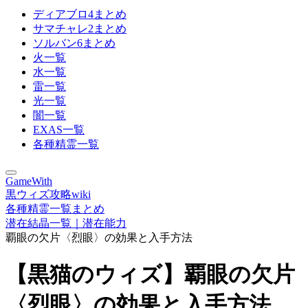
ディアブロ4まとめ
サマチャレ2まとめ
ソルバン6まとめ
火一覧
水一覧
雷一覧
光一覧
闇一覧
EXAS一覧
各種精霊一覧
GameWith
黒ウィズ攻略wiki
各種精霊一覧まとめ
潜在結晶一覧｜潜在能力
覇眼の欠片〈烈眼〉の効果と入手方法
【黒猫のウィズ】覇眼の欠片
〈烈眼〉の効果と入手方法