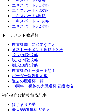
エキスパート2攻略
エキスパート3-1攻略
エキスパート3-2攻略
エキスパート4攻略
エキスパート5-1攻略
エキスパート5-2攻略
トーナメント/魔道杯
魔道杯周回に必要なこと
通常トーナメント攻略まとめ
拾式(20段)攻略
玖式(19段)攻略
捌式(18段)攻略
魔道杯のボーダー予想！
ボーダー報告掲示板
過去の魔道杯一覧
13周年 13種族の大魔道杯 覇級攻略
初心者向け情報/解説記事
はじまりの塔
最大888連無料ガチャ