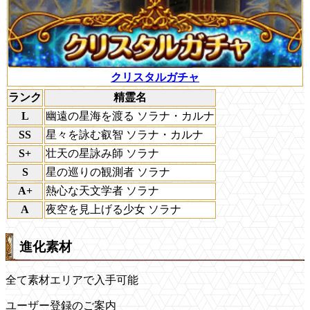
クリスタルガチャ
ランク
精霊名
L
幽遠の星海を渡る ソラナ・カルナ
SS
星々を詠む叡智 ソラナ・カルナ
S+
壮天の星詠み師 ソラナ
S
星の巡りの観測者 ソラナ
A+
熱心な天文学者 ソラナ
A
夜空を見上げる少女 ソラナ
進化素材
全て素材エリアで入手可能
ユーザー登録のご案内