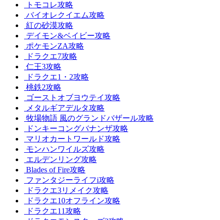
トモコレ攻略
バイオレクイエム攻略
紅の砂漠攻略
デイモン&ベイビー攻略
ポケモンZA攻略
ドラクエ7攻略
仁王3攻略
ドラクエ1・2攻略
桃鉄2攻略
ゴーストオブヨウテイ攻略
メタルギアデルタ攻略
牧場物語 風のグランドバザール攻略
ドンキーコングバナンザ攻略
マリオカートワールド攻略
モンハンワイルズ攻略
エルデンリング攻略
Blades of Fire攻略
ファンタジーライフi攻略
ドラクエ3リメイク攻略
ドラクエ10オフライン攻略
ドラクエ11攻略