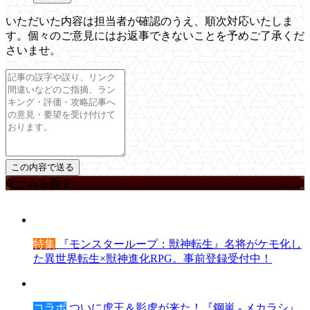
いただいた内容は担当者が確認のうえ、順次対応いたしま
す。個々のご意見にはお返事できないことを予めご了承くだ
さいませ。
ゲームを探す
特集
『モンスターループ：獣神転生』名将がケモ化し
た異世界転生×獣神進化RPG。事前登録受付中！
コラボ
ついに虎王＆影虎が来た！『鋼嵐 - メカラシ』