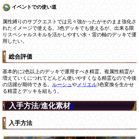
イベントでの使い道
属性縛りのサブクエストでは元々強かったがそのまま強化さ
れたイメージで使える。3色デッキでも使えるが、出来る限
りスペシャルスキルを活かしやすい水・雷の軸のデッキで運
用したい。
総合評価
基本的に2色以上のデッキで運用すべき精霊。複属性精霊が
増えていくにつれてどんどん使いやすくなる精霊なので今後
の活躍が期待できる。
ルーシュ
や
メリエル
3色変換を生かせ
る精霊とデッキを組もう。
入手方法/進化素材
0
入手方法