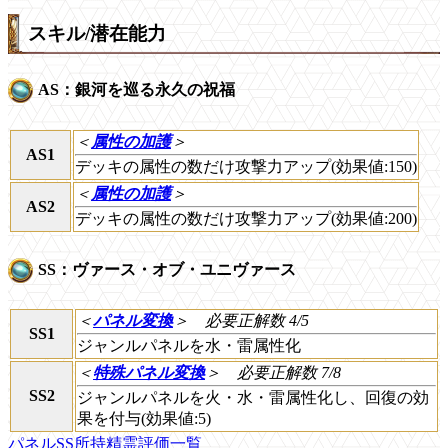
スキル/潜在能力
AS：銀河を巡る永久の祝福
＜
属性の加護
＞
AS1
デッキの属性の数だけ攻撃力アップ(効果値:150)
＜
属性の加護
＞
AS2
デッキの属性の数だけ攻撃力アップ(効果値:200)
SS：ヴァース・オブ・ユニヴァース
＜
パネル変換
＞
必要正解数 4/5
SS1
ジャンルパネルを水・雷属性化
＜
特殊パネル変換
＞
必要正解数 7/8
SS2
ジャンルパネルを火・水・雷属性化し、回復の効
果を付与(効果値:5)
パネルSS所持精霊評価一覧