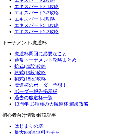
エキスパート2攻略
エキスパート3-1攻略
エキスパート3-2攻略
エキスパート4攻略
エキスパート5-1攻略
エキスパート5-2攻略
トーナメント/魔道杯
魔道杯周回に必要なこと
通常トーナメント攻略まとめ
拾式(20段)攻略
玖式(19段)攻略
捌式(18段)攻略
魔道杯のボーダー予想！
ボーダー報告掲示板
過去の魔道杯一覧
13周年 13種族の大魔道杯 覇級攻略
初心者向け情報/解説記事
はじまりの塔
最大888連無料ガチャ