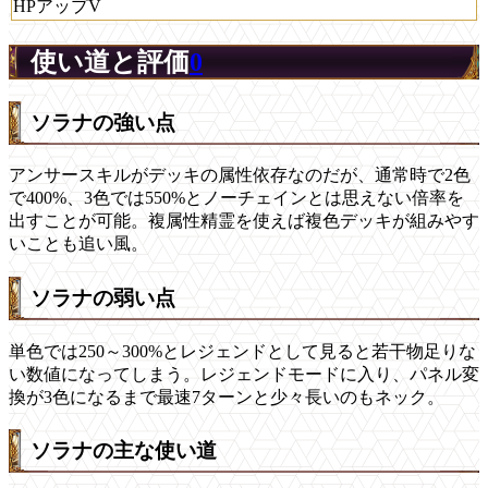
HPアップV
使い道と評価
0
ソラナの強い点
アンサースキルがデッキの属性依存なのだが、通常時で2色
で400%、3色では550%とノーチェインとは思えない倍率を
出すことが可能。複属性精霊を使えば複色デッキが組みやす
いことも追い風。
ソラナの弱い点
単色では250～300%とレジェンドとして見ると若干物足りな
い数値になってしまう。レジェンドモードに入り、パネル変
換が3色になるまで最速7ターンと少々長いのもネック。
ソラナの主な使い道