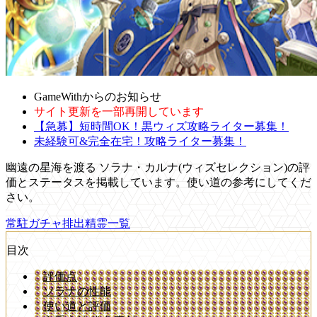
GameWithからのお知らせ
サイト更新を一部再開しています
【急募】短時間OK！黒ウィズ攻略ライター募集！
未経験可&完全在宅！攻略ライター募集！
幽遠の星海を渡る ソラナ・カルナ(ウィズセレクション)の評
価とステータスを掲載しています。使い道の参考にしてくだ
さい。
常駐ガチャ排出精霊一覧
目次
評価点
ソラナの性能
使い道と評価