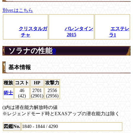
別ver.はこちら
クリスタルガ
バレンタイン
エステレ
2015
チャ
ラ1
ソラナの性能
0
基本情報
種族
コスト
HP
攻撃力
46
2701
2556
術士
(42)
(2901)
(2956)
()内は潜在能力解放時の値
※レジェンドモード時とEXASアップの潜在能力は除く
図鑑No.
1840 - 1844 / 4290