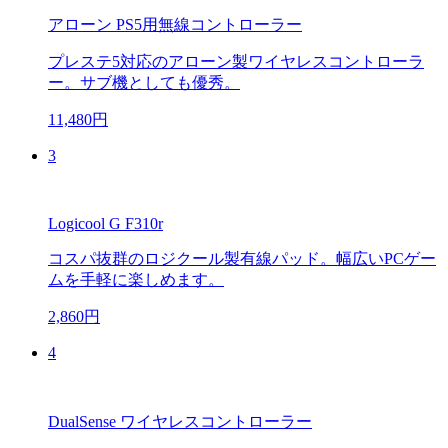
アローン PS5用無線コントローラー
プレステ5対応のアローン製ワイヤレスコントローラ
ー。サブ機としても優秀。
11,480円
3
Logicool G F310r
コスパ抜群のロジクール製有線パッド。幅広いPCゲー
ムを手軽に楽しめます。
2,860円
4
DualSense ワイヤレスコントローラー