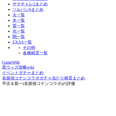
サマチャレ2まとめ
ソルバン6まとめ
火一覧
水一覧
雷一覧
光一覧
闇一覧
EXAS一覧
その他
各種精霊一覧
GameWith
黒ウィズ攻略wiki
イベントガチャまとめ
名探偵コナンコラボガチャ当たり精霊まとめ
平次＆新一(名探偵コナンコラボ)の評価