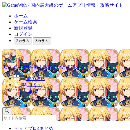
ホーム
ゲーム検索
新規登録
ログイン
2カラム
3カラム
黒ウィズ攻略wiki｜魔法使いと黒猫のウィズ
他の攻略
コミュ
速報
掲示板
ディアブロ4まとめ