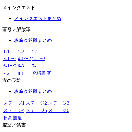
メインクエスト
メインクエストまとめ
蒼穹ノ解放軍
攻略＆報酬まとめ
1-1
1-2
2-1
3-1〜2
4-1〜2
5-1〜2
6-1〜2
6-3
7-1
7-2
8-1
究極難度
零の英雄
攻略＆報酬まとめ
ステージ1
ステージ2
ステージ3
ステージ4
ステージ5
ステージ6
超高難度
虚空ノ禁書