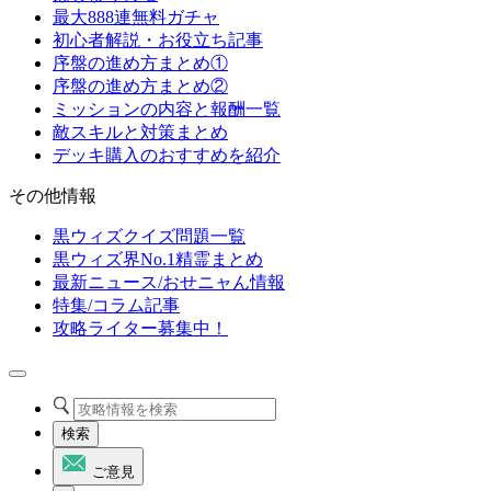
最大888連無料ガチャ
初心者解説・お役立ち記事
序盤の進め方まとめ①
序盤の進め方まとめ②
ミッションの内容と報酬一覧
敵スキルと対策まとめ
デッキ購入のおすすめを紹介
その他情報
黒ウィズクイズ問題一覧
黒ウィズ界No.1精霊まとめ
最新ニュース/おせニャん情報
特集/コラム記事
攻略ライター募集中！
検索
ご意見