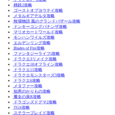
桃鉄2攻略
ゴーストオブヨウテイ攻略
メタルギアデルタ攻略
牧場物語 風のグランドバザール攻略
ドンキーコングバナンザ攻略
マリオカートワールド攻略
モンハンワイルズ攻略
エルデンリング攻略
Blades of Fire攻略
ファンタジーライフi攻略
ドラクエ3リメイク攻略
ドラクエ10オフライン攻略
ドラクエ11攻略
ドラクエモンスターズ3攻略
ドラクエ6攻略
メタファー攻略
知恵のかりもの攻略
魔女の泉R攻略
ドラゴンズドグマ2攻略
TGS攻略
ステラーブレイド攻略