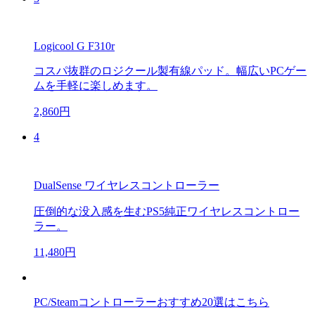
Logicool G F310r
コスパ抜群のロジクール製有線パッド。幅広いPCゲー
ムを手軽に楽しめます。
2,860円
4
DualSense ワイヤレスコントローラー
圧倒的な没入感を生むPS5純正ワイヤレスコントロー
ラー。
11,480円
PC/Steamコントローラーおすすめ20選はこちら