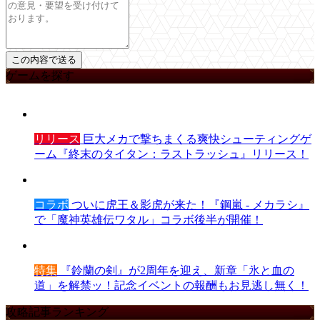
ゲームを探す
リリース
巨大メカで撃ちまくる爽快シューティングゲ
ーム『終末のタイタン：ラストラッシュ』リリース！
コラボ
ついに虎王＆影虎が来た！『鋼嵐 - メカラシ』
で「魔神英雄伝ワタル」コラボ後半が開催！
特集
『鈴蘭の剣』が2周年を迎え、新章「氷と血の
道」を解禁ッ！記念イベントの報酬もお見逃し無く！
攻略記事ランキング