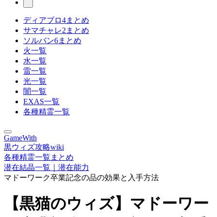
ディアブロ4まとめ
サマチャレ2まとめ
ソルバン6まとめ
火一覧
水一覧
雷一覧
光一覧
闇一覧
EXAS一覧
各種精霊一覧
GameWith
黒ウィズ攻略wiki
各種精霊一覧まとめ
潜在結晶一覧｜潜在能力
マドーワーク卒業記念の品の効果と入手方法
【黒猫のウィズ】マドーワー