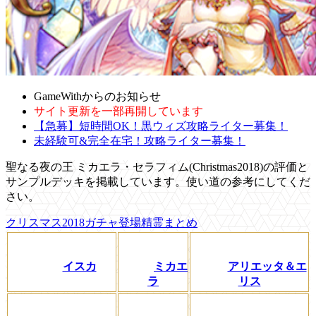
GameWithからのお知らせ
サイト更新を一部再開しています
【急募】短時間OK！黒ウィズ攻略ライター募集！
未経験可&完全在宅！攻略ライター募集！
聖なる夜の王 ミカエラ・セラフィム(Christmas2018)の評価と
サンプルデッキを掲載しています。使い道の参考にしてくだ
さい。
クリスマス2018ガチャ登場精霊まとめ
イスカ
ミカエ
アリエッタ＆エ
ラ
リス