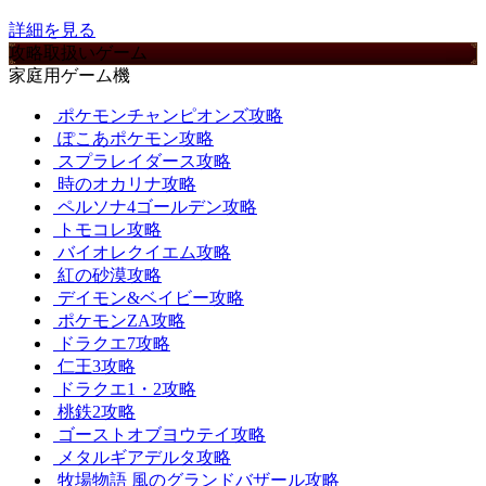
詳細を見る
攻略取扱いゲーム
家庭用ゲーム機
ポケモンチャンピオンズ攻略
ぽこあポケモン攻略
スプラレイダース攻略
時のオカリナ攻略
ペルソナ4ゴールデン攻略
トモコレ攻略
バイオレクイエム攻略
紅の砂漠攻略
デイモン&ベイビー攻略
ポケモンZA攻略
ドラクエ7攻略
仁王3攻略
ドラクエ1・2攻略
桃鉄2攻略
ゴーストオブヨウテイ攻略
メタルギアデルタ攻略
牧場物語 風のグランドバザール攻略