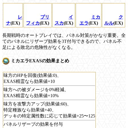
レ
プリ
イ
ミカ
ク
ナ
(EX)
フィカ
(EX)
スカ
(EX)
エラ
(EX)
ルル
(EX)
長期戦時のオートプレイでは、パネル対策がかなり重要。全
てのパネルにリザーブ効果を3T付与できるので、パネル不
足による敗北の危険性がなくなる。
ミカエラEXASの効果まとめ
味方のHPを回復(効果値:0)、
EXAS精霊なら効果値+10
味方への被ダメージを0%軽減、
EXAS精霊なら効果値+10%
味方を攻撃力アップ(効果値:60)、
特定種族なら効果値+40、
デッキの特定属性数に応じて効果値+25〜125
パネルリザーブの効果を付与