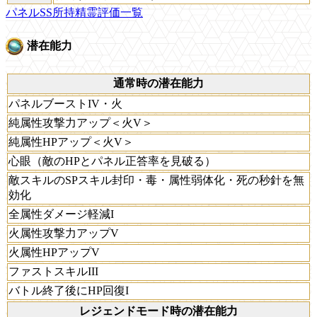
パネルSS所持精霊評価一覧
潜在能力
通常時の潜在能力
パネルブーストIV・火
純属性攻撃力アップ＜火V＞
純属性HPアップ＜火V＞
心眼（敵のHPとパネル正答率を見破る）
敵スキルのSPスキル封印・毒・属性弱体化・死の秒針を無
効化
全属性ダメージ軽減I
火属性攻撃力アップV
火属性HPアップV
ファストスキルIII
バトル終了後にHP回復I
レジェンドモード時の潜在能力