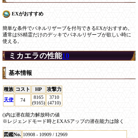
EXがおすすめ
簡単な条件でパネルリザーブを付与できるEXがおすすめ。
通常はSS精霊だけのデッキでパネルリザーブが欲しい時に
使える。
ミカエラの性能
10
基本情報
種族
コスト
HP
攻撃力
8165
3710
天使
74
(9165)
(4710)
()内は潜在能力解放時の値
※レジェンドモード時とEXASアップの潜在能力は除く
図鑑No.
10908 - 10909 / 12969