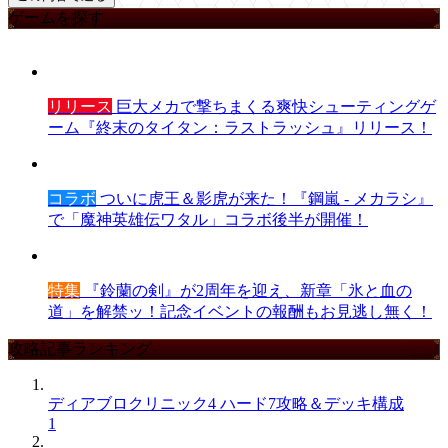
ゲームを探す
リリース
巨大メカで撃ちまくる爽快シューティングゲ
ーム『終末のタイタン：ラストラッシュ』リリース！
コラボ
ついに虎王＆影虎が来た！『鋼嵐 - メカラシ』
で「魔神英雄伝ワタル」コラボ後半が開催！
特集
『鈴蘭の剣』が2周年を迎え、新章「氷と血の
道」を解禁ッ！記念イベントの報酬もお見逃し無く！
攻略記事ランキング
ディアブロクリニック4 ハード7攻略＆デッキ構成
1