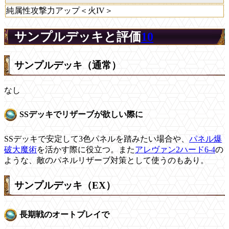
純属性攻撃力アップ＜火IV＞
サンプルデッキと評価
10
サンプルデッキ（通常）
なし
SSデッキでリザーブが欲しい際に
SSデッキで安定して3色パネルを踏みたい場合や、
パネル爆
破大魔術
を活かす際に役立つ。また
アレヴァン2ハード6-4
の
ような、敵のパネルリザーブ対策として使うのもあり。
サンプルデッキ（EX）
長期戦のオートプレイで