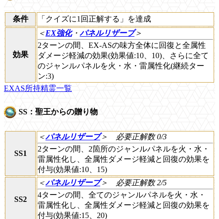
条件
「クイズに1回正解する」を達成
＜
EX強化
・
パネルリザーブ
＞
2ターンの間、EX-ASの味方全体に回復と全属性
効果
ダメージ軽減の効果(効果値:10、10)、さらに全て
のジャンルパネルを火・水・雷属性化(継続ター
ン:3)
EXAS所持精霊一覧
SS：聖王からの贈り物
＜
パネルリザーブ
＞
必要正解数 0/3
2ターンの間、2箇所のジャンルパネルを火・水・
SS1
雷属性化し、全属性ダメージ軽減と回復の効果を
付与(効果値:10、15)
＜
パネルリザーブ
＞
必要正解数 2/5
4ターンの間、全てのジャンルパネルを火・水・
SS2
雷属性化し、全属性ダメージ軽減と回復の効果を
付与(効果値:15、20)