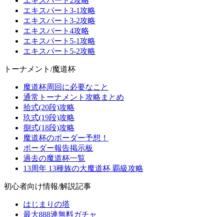
エキスパート2攻略
エキスパート3-1攻略
エキスパート3-2攻略
エキスパート4攻略
エキスパート5-1攻略
エキスパート5-2攻略
トーナメント/魔道杯
魔道杯周回に必要なこと
通常トーナメント攻略まとめ
拾式(20段)攻略
玖式(19段)攻略
捌式(18段)攻略
魔道杯のボーダー予想！
ボーダー報告掲示板
過去の魔道杯一覧
13周年 13種族の大魔道杯 覇級攻略
初心者向け情報/解説記事
はじまりの塔
最大888連無料ガチャ