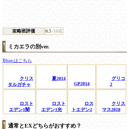
攻略班評価
6.5
/10点
ミカエラの別ver.
別ver.はこちら
クリス
夏2014
グリコ
GP2014
2
タルガチャ
ロスト
ロスト
ロス
クリス
エデン1闇
エデン1光
トエデン2
マス2018
通常とEXどちらがおすすめ？