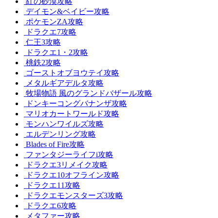
紅の砂漠攻略
デイモン&ベイビー攻略
ポケモンZA攻略
ドラクエ7攻略
仁王3攻略
ドラクエ1・2攻略
桃鉄2攻略
ゴーストオブヨウテイ攻略
メタルギアデルタ攻略
牧場物語 風のグランドバザール攻略
ドンキーコングバナンザ攻略
マリオカートワールド攻略
モンハンワイルズ攻略
エルデンリング攻略
Blades of Fire攻略
ファンタジーライフi攻略
ドラクエ3リメイク攻略
ドラクエ10オフライン攻略
ドラクエ11攻略
ドラクエモンスターズ3攻略
ドラクエ6攻略
メタファー攻略