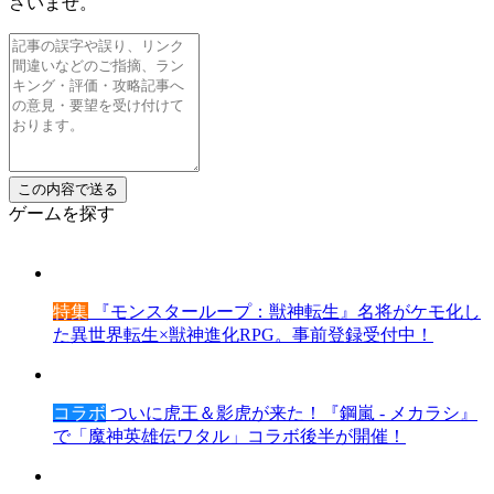
さいませ。
ゲームを探す
特集
『モンスターループ：獣神転生』名将がケモ化し
た異世界転生×獣神進化RPG。事前登録受付中！
コラボ
ついに虎王＆影虎が来た！『鋼嵐 - メカラシ』
で「魔神英雄伝ワタル」コラボ後半が開催！