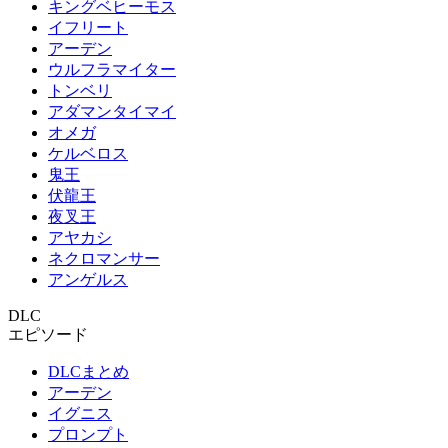
キングベヒーモス
イフリート
アーデン
ウルフラマイター
トンベリ
アダマンタイマイ
オメガ
ケルベロス
鬼王
伏龍王
夜叉王
アヤカシ
ネクロマンサー
アンゲルス
DLC
エピソード
DLCまとめ
アーデン
イグニス
プロンプト