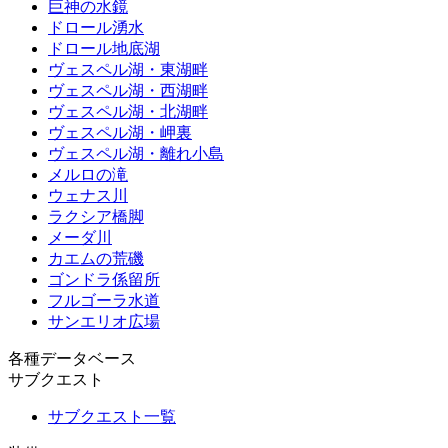
巨神の水鏡
ドロール湧水
ドロール地底湖
ヴェスペル湖・東湖畔
ヴェスペル湖・西湖畔
ヴェスペル湖・北湖畔
ヴェスペル湖・岬裏
ヴェスペル湖・離れ小島
メルロの滝
ウェナス川
ラクシア橋脚
メーダ川
カエムの荒磯
ゴンドラ係留所
フルゴーラ水道
サンエリオ広場
各種データベース
サブクエスト
サブクエスト一覧