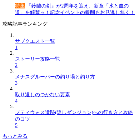
特集
『鈴蘭の剣』が2周年を迎え、新章「氷と血の
道」を解禁ッ！記念イベントの報酬もお見逃し無く！
攻略記事ランキング
サブクエスト一覧
1
ストーリー攻略一覧
2
メナスグルーパーの釣り場と釣り方
3
取り返しのつかない要素
4
プティウォス遺跡(隠しダンジョン)への行き方と攻略
のコツ
5
もっとみる