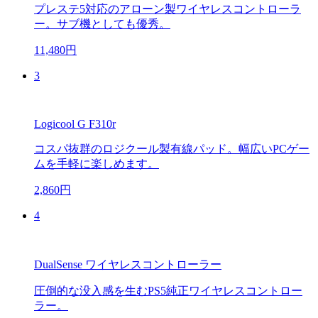
プレステ5対応のアローン製ワイヤレスコントローラ
ー。サブ機としても優秀。
11,480円
3
Logicool G F310r
コスパ抜群のロジクール製有線パッド。幅広いPCゲー
ムを手軽に楽しめます。
2,860円
4
DualSense ワイヤレスコントローラー
圧倒的な没入感を生むPS5純正ワイヤレスコントロー
ラー。