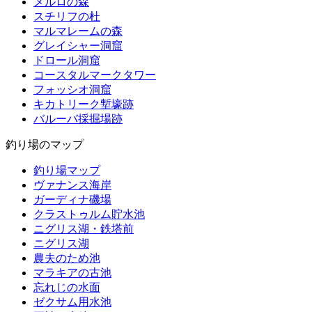
メルロの森
スチリフの杜
マルマレームの森
グレイシャー洞窟
ドロール洞窟
コースタルマークタワー
フォッシオ洞窟
キカトリーク塹壕跡
バルーバ採掘場跡
釣り場のマップ
釣り場マップ
ヴァナンス海岸
ガーディナ磯場
クラストゥルム貯水池
ニグリス湖・鉄塔前
ニグリス湖
農夫のため池
マラキアの古池
忘れじの水面
ゼクサム用水池