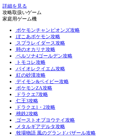
詳細を見る
攻略取扱いゲーム
家庭用ゲーム機
ポケモンチャンピオンズ攻略
ぽこあポケモン攻略
スプラレイダース攻略
時のオカリナ攻略
ペルソナ4ゴールデン攻略
トモコレ攻略
バイオレクイエム攻略
紅の砂漠攻略
デイモン&ベイビー攻略
ポケモンZA攻略
ドラクエ7攻略
仁王3攻略
ドラクエ1・2攻略
桃鉄2攻略
ゴーストオブヨウテイ攻略
メタルギアデルタ攻略
牧場物語 風のグランドバザール攻略