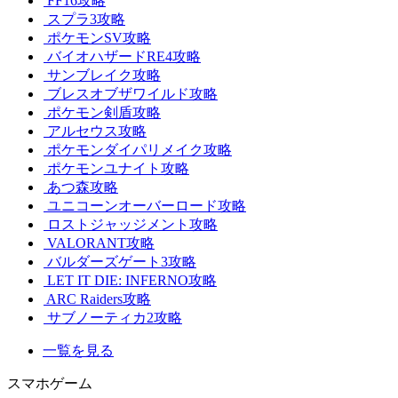
FF16攻略
スプラ3攻略
ポケモンSV攻略
バイオハザードRE4攻略
サンブレイク攻略
ブレスオブザワイルド攻略
ポケモン剣盾攻略
アルセウス攻略
ポケモンダイパリメイク攻略
ポケモンユナイト攻略
あつ森攻略
ユニコーンオーバーロード攻略
ロストジャッジメント攻略
VALORANT攻略
バルダーズゲート3攻略
LET IT DIE: INFERNO攻略
ARC Raiders攻略
サブノーティカ2攻略
一覧を見る
スマホゲーム