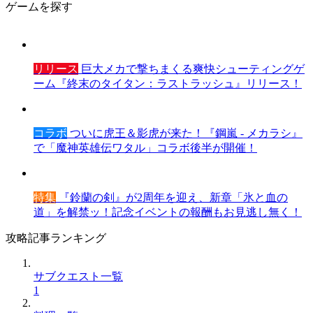
ゲームを探す
リリース
巨大メカで撃ちまくる爽快シューティングゲ
ーム『終末のタイタン：ラストラッシュ』リリース！
コラボ
ついに虎王＆影虎が来た！『鋼嵐 - メカラシ』
で「魔神英雄伝ワタル」コラボ後半が開催！
特集
『鈴蘭の剣』が2周年を迎え、新章「氷と血の
道」を解禁ッ！記念イベントの報酬もお見逃し無く！
攻略記事ランキング
サブクエスト一覧
1