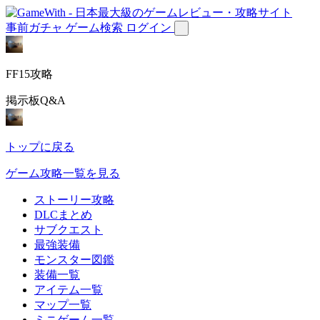
事前ガチャ
ゲーム検索
ログイン
FF15攻略
掲示板Q&A
トップに戻る
ゲーム攻略一覧を見る
ストーリー攻略
DLCまとめ
サブクエスト
最強装備
モンスター図鑑
装備一覧
アイテム一覧
マップ一覧
ミニゲーム一覧