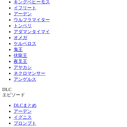
キングベヒーモス
イフリート
アーデン
ウルフラマイター
トンベリ
アダマンタイマイ
オメガ
ケルベロス
鬼王
伏龍王
夜叉王
アヤカシ
ネクロマンサー
アンゲルス
DLC
エピソード
DLCまとめ
アーデン
イグニス
プロンプト