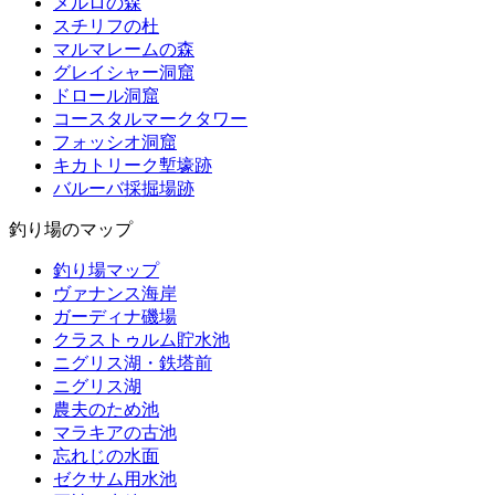
メルロの森
スチリフの杜
マルマレームの森
グレイシャー洞窟
ドロール洞窟
コースタルマークタワー
フォッシオ洞窟
キカトリーク塹壕跡
バルーバ採掘場跡
釣り場のマップ
釣り場マップ
ヴァナンス海岸
ガーディナ磯場
クラストゥルム貯水池
ニグリス湖・鉄塔前
ニグリス湖
農夫のため池
マラキアの古池
忘れじの水面
ゼクサム用水池