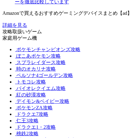
ーを徹底比較しています
Amazonで買えるおすすめゲーミングデバイスまとめ【ad】
詳細を見る
攻略取扱いゲーム
家庭用ゲーム機
ポケモンチャンピオンズ攻略
ぽこあポケモン攻略
スプラレイダース攻略
時のオカリナ攻略
ペルソナ4ゴールデン攻略
トモコレ攻略
バイオレクイエム攻略
紅の砂漠攻略
デイモン&ベイビー攻略
ポケモンZA攻略
ドラクエ7攻略
仁王3攻略
ドラクエ1・2攻略
桃鉄2攻略