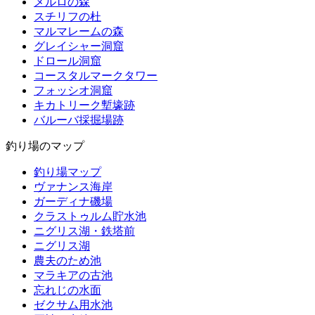
メルロの森
スチリフの杜
マルマレームの森
グレイシャー洞窟
ドロール洞窟
コースタルマークタワー
フォッシオ洞窟
キカトリーク塹壕跡
バルーバ採掘場跡
釣り場のマップ
釣り場マップ
ヴァナンス海岸
ガーディナ磯場
クラストゥルム貯水池
ニグリス湖・鉄塔前
ニグリス湖
農夫のため池
マラキアの古池
忘れじの水面
ゼクサム用水池