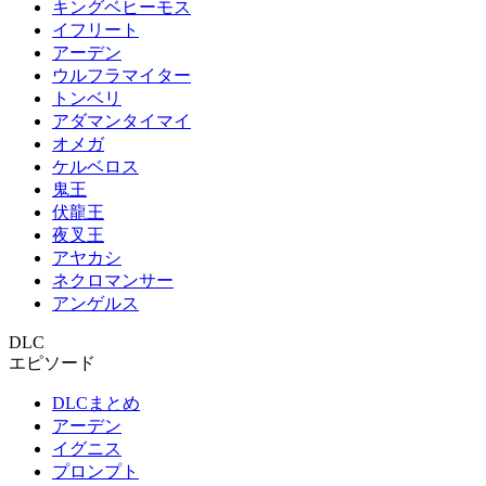
キングベヒーモス
イフリート
アーデン
ウルフラマイター
トンベリ
アダマンタイマイ
オメガ
ケルベロス
鬼王
伏龍王
夜叉王
アヤカシ
ネクロマンサー
アンゲルス
DLC
エピソード
DLCまとめ
アーデン
イグニス
プロンプト