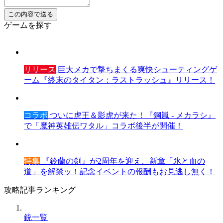
ゲームを探す
リリース
巨大メカで撃ちまくる爽快シューティングゲ
ーム『終末のタイタン：ラストラッシュ』リリース！
コラボ
ついに虎王＆影虎が来た！『鋼嵐 - メカラシ』
で「魔神英雄伝ワタル」コラボ後半が開催！
特集
『鈴蘭の剣』が2周年を迎え、新章「氷と血の
道」を解禁ッ！記念イベントの報酬もお見逃し無く！
攻略記事ランキング
銃一覧