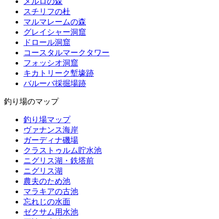
メルロの森
スチリフの杜
マルマレームの森
グレイシャー洞窟
ドロール洞窟
コースタルマークタワー
フォッシオ洞窟
キカトリーク塹壕跡
バルーバ採掘場跡
釣り場のマップ
釣り場マップ
ヴァナンス海岸
ガーディナ磯場
クラストゥルム貯水池
ニグリス湖・鉄塔前
ニグリス湖
農夫のため池
マラキアの古池
忘れじの水面
ゼクサム用水池