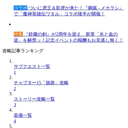
コラボ
ついに虎王＆影虎が来た！『鋼嵐 - メカラシ』
で「魔神英雄伝ワタル」コラボ後半が開催！
特集
『鈴蘭の剣』が2周年を迎え、新章「氷と血の
道」を解禁ッ！記念イベントの報酬もお見逃し無く！
攻略記事ランキング
サブクエスト一覧
1
チャプター15「旅路」攻略
2
ストーリー攻略一覧
3
装備一覧
4