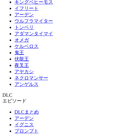
キングベヒーモス
イフリート
アーデン
ウルフラマイター
トンベリ
アダマンタイマイ
オメガ
ケルベロス
鬼王
伏龍王
夜叉王
アヤカシ
ネクロマンサー
アンゲルス
DLC
エピソード
DLCまとめ
アーデン
イグニス
プロンプト