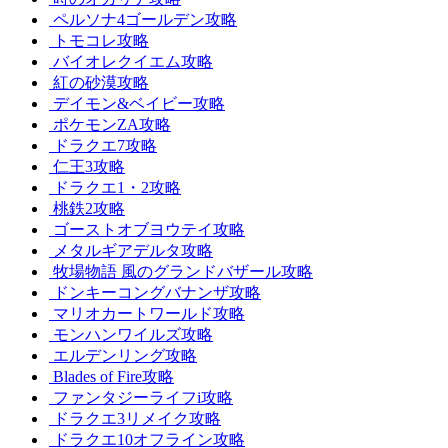
ペルソナ4ゴールデン攻略
トモコレ攻略
バイオレクイエム攻略
紅の砂漠攻略
デイモン&ベイビー攻略
ポケモンZA攻略
ドラクエ7攻略
仁王3攻略
ドラクエ1・2攻略
桃鉄2攻略
ゴーストオブヨウテイ攻略
メタルギアデルタ攻略
牧場物語 風のグランドバザール攻略
ドンキーコングバナンザ攻略
マリオカートワールド攻略
モンハンワイルズ攻略
エルデンリング攻略
Blades of Fire攻略
ファンタジーライフi攻略
ドラクエ3リメイク攻略
ドラクエ10オフライン攻略