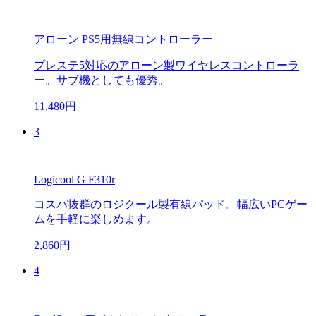
アローン PS5用無線コントローラー
プレステ5対応のアローン製ワイヤレスコントローラ
ー。サブ機としても優秀。
11,480円
3
Logicool G F310r
コスパ抜群のロジクール製有線パッド。幅広いPCゲー
ムを手軽に楽しめます。
2,860円
4