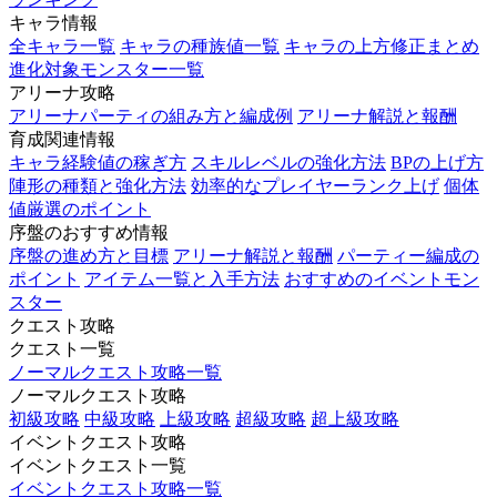
キャラ情報
全キャラ一覧
キャラの種族値一覧
キャラの上方修正まとめ
進化対象モンスター一覧
アリーナ攻略
アリーナパーティの組み方と編成例
アリーナ解説と報酬
育成関連情報
キャラ経験値の稼ぎ方
スキルレベルの強化方法
BPの上げ方
陣形の種類と強化方法
効率的なプレイヤーランク上げ
個体
値厳選のポイント
序盤のおすすめ情報
序盤の進め方と目標
アリーナ解説と報酬
パーティー編成の
ポイント
アイテム一覧と入手方法
おすすめのイベントモン
スター
クエスト攻略
クエスト一覧
ノーマルクエスト攻略一覧
ノーマルクエスト攻略
初級攻略
中級攻略
上級攻略
超級攻略
超上級攻略
イベントクエスト攻略
イベントクエスト一覧
イベントクエスト攻略一覧