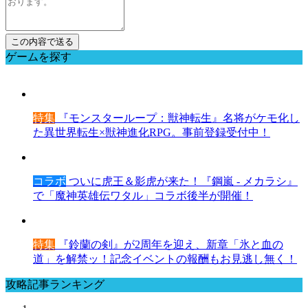
ゲームを探す
特集
『モンスターループ：獣神転生』名将がケモ化し
た異世界転生×獣神進化RPG。事前登録受付中！
コラボ
ついに虎王＆影虎が来た！『鋼嵐 - メカラシ』
で「魔神英雄伝ワタル」コラボ後半が開催！
特集
『鈴蘭の剣』が2周年を迎え、新章「氷と血の
道」を解禁ッ！記念イベントの報酬もお見逃し無く！
攻略記事ランキング