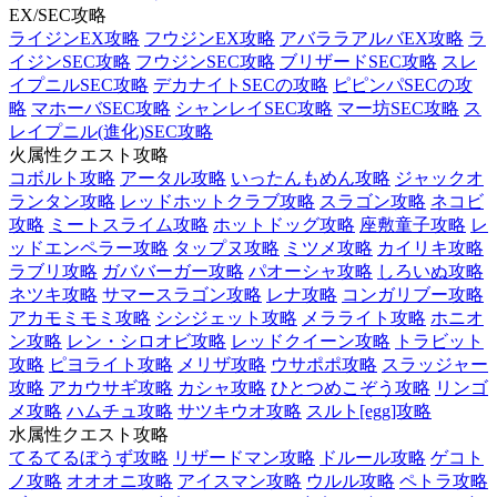
EX/SEC攻略
ライジンEX攻略
フウジンEX攻略
アバララアルバEX攻略
ラ
イジンSEC攻略
フウジンSEC攻略
ブリザードSEC攻略
スレ
イプニルSEC攻略
デカナイトSECの攻略
ピピンパSECの攻
略
マホーバSEC攻略
シャンレイSEC攻略
マー坊SEC攻略
ス
レイプニル(進化)SEC攻略
火属性クエスト攻略
コボルト攻略
アータル攻略
いったんもめん攻略
ジャックオ
ランタン攻略
レッドホットクラブ攻略
スラゴン攻略
ネコビ
攻略
ミートスライム攻略
ホットドッグ攻略
座敷童子攻略
レ
ッドエンペラー攻略
タップヌ攻略
ミツメ攻略
カイリキ攻略
ラブリ攻略
ガババーガー攻略
パオーシャ攻略
しろいぬ攻略
ネツキ攻略
サマースラゴン攻略
レナ攻略
コンガリブー攻略
アカモミモミ攻略
シシジェット攻略
メラライト攻略
ホニオ
ン攻略
レン・シロオビ攻略
レッドクイーン攻略
トラビット
攻略
ピヨライト攻略
メリザ攻略
ウサポポ攻略
スラッジャー
攻略
アカウサギ攻略
カシャ攻略
ひとつめこぞう攻略
リンゴ
メ攻略
ハムチュ攻略
サツキウオ攻略
スルト[egg]攻略
水属性クエスト攻略
てるてるぼうず攻略
リザードマン攻略
ドルール攻略
ゲコト
ノ攻略
オオオニ攻略
アイスマン攻略
ウルル攻略
ペトラ攻略