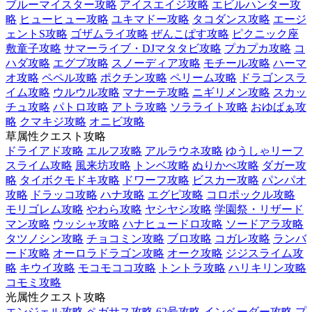
ブルーマイスター攻略
アイスエイジ攻略
エビルハンター攻
略
ヒューヒュー攻略
ユキマドー攻略
タコダンス攻略
エージ
ェントS攻略
ゴザムライ攻略
ぜんこぱす攻略
ピクニック座
敷童子攻略
サマーライブ・DJマタタビ攻略
プカプカ攻略
コ
ハダ攻略
エグブ攻略
スノーディア攻略
モチール攻略
ハーマ
オ攻略
ペペル攻略
ポクチン攻略
ペリーム攻略
ドラゴンスラ
イム攻略
ウルウル攻略
マナーテ攻略
ニギリメン攻略
スカッ
チュ攻略
パトロ攻略
アトラ攻略
ソラライト攻略
おゆばぁ攻
略
クマキジ攻略
オニビ攻略
草属性クエスト攻略
ドライアド攻略
エルフ攻略
アルラウネ攻略
ゆうしゃリーフ
スライム攻略
風来坊攻略
トンベ攻略
ぬりかべ攻略
ダガー攻
略
タイボクモドキ攻略
ドワーフ攻略
ビスカー攻略
パンパオ
攻略
ドラッコ攻略
ハナ攻略
エグピ攻略
コロポックル攻略
モリゴレム攻略
やわら攻略
ヤシヤシ攻略
学園祭・リザード
マン攻略
ウッシャ攻略
ハナヒュードロ攻略
ソードアラ攻略
タツノシン攻略
チョコミン攻略
ブロ攻略
コガレ攻略
ランバ
ード攻略
オーロラドラゴン攻略
オーク攻略
ジジスライム攻
略
キウイ攻略
モコモココ攻略
トントラ攻略
ハリキリン攻略
コモミ攻略
光属性クエスト攻略
エンジェル攻略
ペガサス攻略
62号攻略
インベーダー攻略
プ