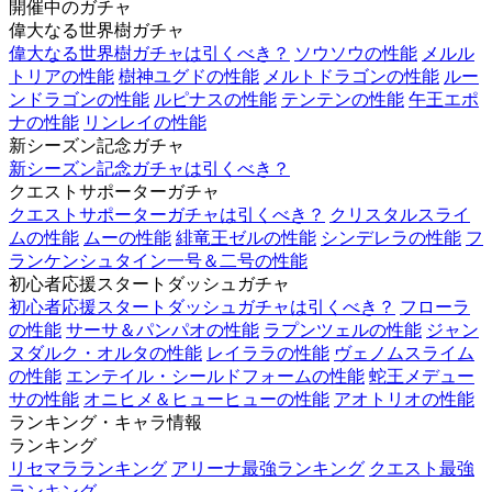
開催中のガチャ
偉大なる世界樹ガチャ
偉大なる世界樹ガチャは引くべき？
ソウソウの性能
メルル
トリアの性能
樹神ユグドの性能
メルトドラゴンの性能
ルー
ンドラゴンの性能
ルピナスの性能
テンテンの性能
午王エポ
ナの性能
リンレイの性能
新シーズン記念ガチャ
新シーズン記念ガチャは引くべき？
クエストサポーターガチャ
クエストサポーターガチャは引くべき？
クリスタルスライ
ムの性能
ムーの性能
緋竜王ゼルの性能
シンデレラの性能
フ
ランケンシュタイン一号＆二号の性能
初心者応援スタートダッシュガチャ
初心者応援スタートダッシュガチャは引くべき？
フローラ
の性能
サーサ＆パンパオの性能
ラプンツェルの性能
ジャン
ヌダルク・オルタの性能
レイララの性能
ヴェノムスライム
の性能
エンテイル・シールドフォームの性能
蛇王メデュー
サの性能
オニヒメ＆ヒューヒューの性能
アオトリオの性能
ランキング・キャラ情報
ランキング
リセマラランキング
アリーナ最強ランキング
クエスト最強
ランキング