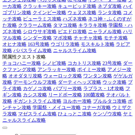
ーカ攻略
クラッキー攻略
キューピッド攻略
ネブダ攻略
ハイ
ゴブリン攻略
クインビー攻略
ウェヌス攻略
ランタ攻略
コメ
ッチ攻略
ピューラミス攻略
ハズネ攻略
ネコ神・ふくのすが
た攻略
クララーム攻略
タマコ攻略
キララキ攻略
学園祭・ハ
ズネ攻略
シロウサギ攻略
ピエドロ攻略
ニャラメル攻略
ハリ
マル攻略
シンダー攻略
マボ攻略
チャチャ攻略
モチチ攻略
オヒナ攻略
163号攻略
ウゴリラ攻略
モスキルト攻略
ラビア
攻略
ババスライム攻略
ニャルスライム攻略
闇属性クエスト攻略
チョコハニー攻略
シノビ攻略
コカトリス攻略
23号攻略
ダー
クファング攻略
アンラッキー攻略
ポイミー攻略
アメジー攻
略
オオダタリ攻略
ウォーロック攻略
ワンタン攻略
ゲゲルガ
攻略
デーモンウルフ攻略
ダーティヘッズ攻略
ウック攻略
ブ
ライ攻略
カゲノコ攻略
パプリー攻略
ラプラス・1才攻略
フ
ギン攻略
カシス攻略
リードボー攻略
100菌攻略
テオパルト
攻略
ギガントスライム攻略
ヨルホー攻略
ブルルタコ攻略
ボ
ンチャン攻略
学園祭・メイユー攻略
コナーガ攻略
ウミザク
ラ攻略
マゼスライム攻略
ひょっとこ攻略
ケンゾウ攻略
ヤミ
ニャルスライム攻略