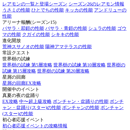
レアモンの一覧と登場シーズン
シーズン26のレアモン情報
うさミの性能
ひとでちの性能
キッカの性能
アンドリューの
性能
アリーナ報酬(シーズン15)
バサラ・翆鎧の性能
バサラ・青鎧の性能
シュラの性能
ゴウ
マの性能
クガイの性能
シキキの性能
進化開放
荒神スサノオの性能
陽神アマテラスの性能
常設クエスト
世界樹の試練
世界樹の試練 第5層攻略
世界樹の試練 第10層攻略
世界樹の
試練 第15層攻略
世界樹の試練 第20層攻略
星屑の回廊
星屑の回廊EX攻略
開催中のイベント
真夏の夜の盆踊り
EX攻略
中〜超上級攻略
ボンチャン・盆踊りの性能
ボンチ
ャン・盆踊り(スター)の性能
ボンチャンの性能
ボンチャン
(スター)の性能
初心者応援イベント
初心者応援イベントの攻略情報