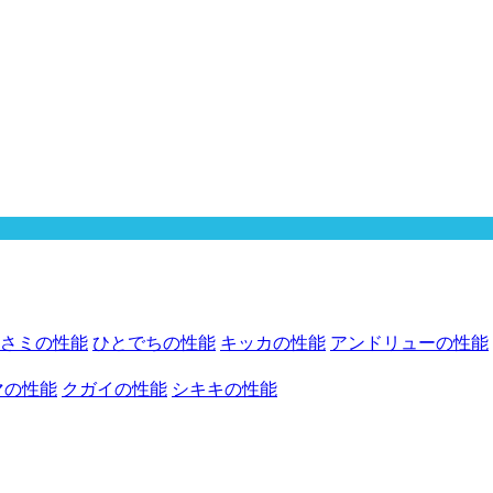
さミの性能
ひとでちの性能
キッカの性能
アンドリューの性能
マの性能
クガイの性能
シキキの性能