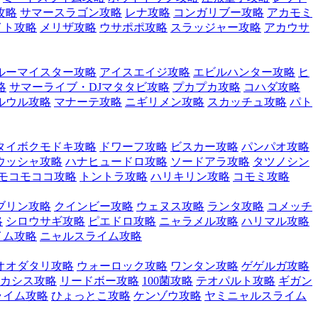
攻略
サマースラゴン攻略
レナ攻略
コンガリブー攻略
アカモミ
イト攻略
メリザ攻略
ウサポポ攻略
スラッジャー攻略
アカウサ
ルーマイスター攻略
アイスエイジ攻略
エビルハンター攻略
ヒ
略
サマーライブ・DJマタタビ攻略
プカプカ攻略
コハダ攻略
ルウル攻略
マナーテ攻略
ニギリメン攻略
スカッチュ攻略
パト
タイボクモドキ攻略
ドワーフ攻略
ビスカー攻略
パンパオ攻略
ウッシャ攻略
ハナヒュードロ攻略
ソードアラ攻略
タツノシン
モコモココ攻略
トントラ攻略
ハリキリン攻略
コモミ攻略
ブリン攻略
クインビー攻略
ウェヌス攻略
ランタ攻略
コメッチ
略
シロウサギ攻略
ピエドロ攻略
ニャラメル攻略
ハリマル攻略
イム攻略
ニャルスライム攻略
オオダタリ攻略
ウォーロック攻略
ワンタン攻略
ゲゲルガ攻略
カシス攻略
リードボー攻略
100菌攻略
テオパルト攻略
ギガン
ライム攻略
ひょっとこ攻略
ケンゾウ攻略
ヤミニャルスライム