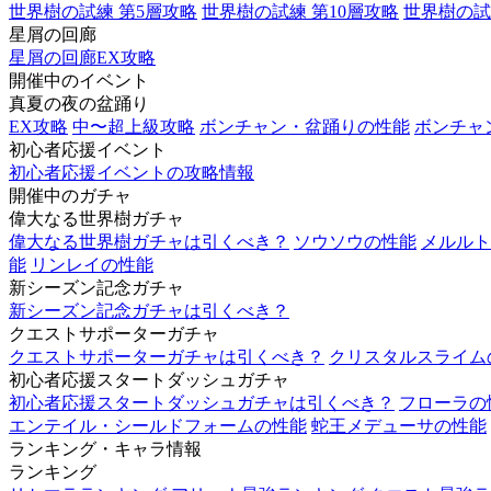
世界樹の試練 第5層攻略
世界樹の試練 第10層攻略
世界樹の試
星屑の回廊
星屑の回廊EX攻略
開催中のイベント
真夏の夜の盆踊り
EX攻略
中〜超上級攻略
ボンチャン・盆踊りの性能
ボンチャ
初心者応援イベント
初心者応援イベントの攻略情報
開催中のガチャ
偉大なる世界樹ガチャ
偉大なる世界樹ガチャは引くべき？
ソウソウの性能
メルルト
能
リンレイの性能
新シーズン記念ガチャ
新シーズン記念ガチャは引くべき？
クエストサポーターガチャ
クエストサポーターガチャは引くべき？
クリスタルスライム
初心者応援スタートダッシュガチャ
初心者応援スタートダッシュガチャは引くべき？
フローラの
エンテイル・シールドフォームの性能
蛇王メデューサの性能
ランキング・キャラ情報
ランキング