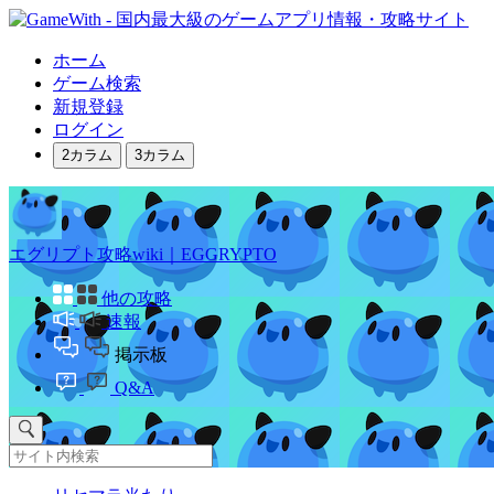
ホーム
ゲーム検索
新規登録
ログイン
2カラム
3カラム
エグリプト攻略wiki｜EGGRYPTO
他の攻略
速報
掲示板
Q&A