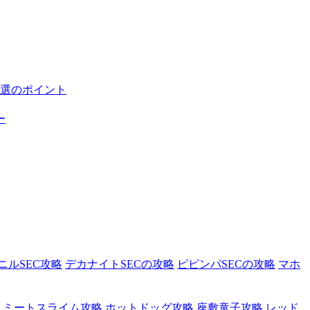
選のポイント
ー
ニルSEC攻略
デカナイトSECの攻略
ピピンパSECの攻略
マホ
ミートスライム攻略
ホットドッグ攻略
座敷童子攻略
レッド