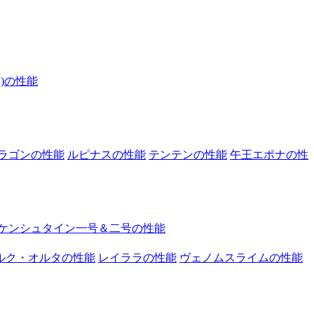
)の性能
ラゴンの性能
ルピナスの性能
テンテンの性能
午王エポナの性
ケンシュタイン一号＆二号の性能
ルク・オルタの性能
レイララの性能
ヴェノムスライムの性能