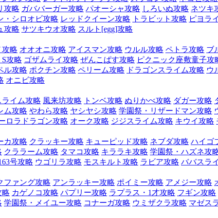
リ攻略
ガババーガー攻略
パオーシャ攻略
しろいぬ攻略
ネツキ
ン・シロオビ攻略
レッドクイーン攻略
トラビット攻略
ピヨラ
ュ攻略
サツキウオ攻略
スルト[egg]攻略
ノ攻略
オオオニ攻略
アイスマン攻略
ウルル攻略
ペトラ攻略
ブ
S攻略
ゴザムライ攻略
ぜんこぱす攻略
ピクニック座敷童子攻
ペル攻略
ポクチン攻略
ペリーム攻略
ドラゴンスライム攻略
ウ
略
オニビ攻略
スライム攻略
風来坊攻略
トンベ攻略
ぬりかべ攻略
ダガー攻略
レム攻略
やわら攻略
ヤシヤシ攻略
学園祭・リザードマン攻略
ーロラドラゴン攻略
オーク攻略
ジジスライム攻略
キウイ攻略
ーカ攻略
クラッキー攻略
キューピッド攻略
ネブダ攻略
ハイゴ
略
クララーム攻略
タマコ攻略
キララキ攻略
学園祭・ハズネ攻
163号攻略
ウゴリラ攻略
モスキルト攻略
ラビア攻略
ババスラ
クファング攻略
アンラッキー攻略
ポイミー攻略
アメジー攻略
攻略
カゲノコ攻略
パプリー攻略
ラプラス・1才攻略
フギン攻略
略
学園祭・メイユー攻略
コナーガ攻略
ウミザクラ攻略
マゼス