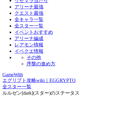
リセマラ当たり
アリーナ最強
クエスト最強
全キャラ一覧
全スター一覧
イベントおすすめ
アリーナ編成
レアモン情報
イベクエ情報
その他
序盤の進め方
GameWith
エグリプト攻略wiki｜EGGRYPTO
全スター一覧
ルルゼン[dark](スター)のステータス