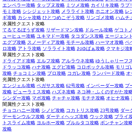
エンペラー攻略
タップヌ攻略
ミツメ攻略
カイリキ攻略
ラブ
モミ攻略
シシジェット攻略
メラライト攻略
ホニオン攻略
レ
ギ攻略
カシャ攻略
ひとつめこぞう攻略
リンゴメ攻略
ハムチ
水属性クエスト攻略
てるてるぼうず攻略
リザードマン攻略
ドルール攻略
ゲコト
ューヒュー攻略
ユキマドー攻略
タコダンス攻略
エージェント
エグブ攻略
スノーディア攻略
モチール攻略
ハーマオ攻略
ペ
ロ攻略
アトラ攻略
ソラライト攻略
おゆばぁ攻略
クマキジ攻
草属性クエスト攻略
ドライアド攻略
エルフ攻略
アルラウネ攻略
ゆうしゃリーフ
ドラッコ攻略
ハナ攻略
エグピ攻略
コロポックル攻略
モリゴ
攻略
チョコミン攻略
ブロ攻略
コガレ攻略
ランバード攻略
オ
光属性クエスト攻略
エンジェル攻略
ペガサス攻略
62号攻略
インベーダー攻略
プ
攻略
ピューラミス攻略
ハズネ攻略
ネコ神・ふくのすがた攻
シンダー攻略
マボ攻略
チャチャ攻略
モチチ攻略
オヒナ攻略
闇属性クエスト攻略
チョコハニー攻略
シノビ攻略
コカトリス攻略
23号攻略
ダー
デーモンウルフ攻略
ダーティヘッズ攻略
ウック攻略
ブライ
トスライム攻略
ヨルホー攻略
ブルルタコ攻略
ボンチャン攻
攻略