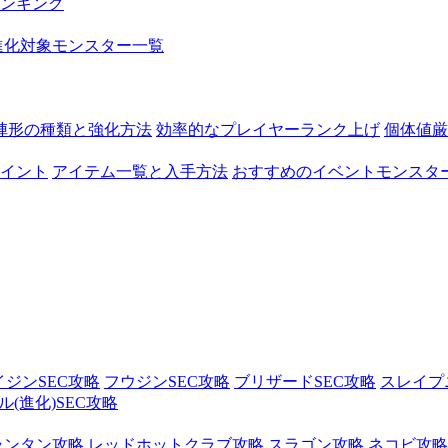
ンキング
進化対象モンスター一覧
陣形の種類と強化方法
効率的なプレイヤーランク上げ
個体値厳
イント
アイテム一覧と入手方法
おすすめのイベントモンスタ
イジンSEC攻略
フウジンSEC攻略
ブリザードSEC攻略
スレイプ
(進化)SEC攻略
ランタン攻略
レッドホットクラブ攻略
スラゴン攻略
ネコビ攻略