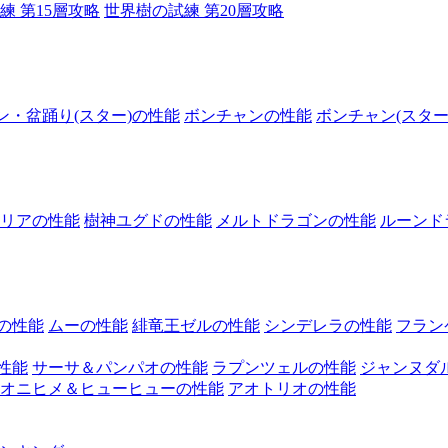
練 第15層攻略
世界樹の試練 第20層攻略
ン・盆踊り(スター)の性能
ボンチャンの性能
ボンチャン(スター
リアの性能
樹神ユグドの性能
メルトドラゴンの性能
ルーンド
の性能
ムーの性能
緋竜王ゼルの性能
シンデレラの性能
フラン
性能
サーサ＆パンパオの性能
ラプンツェルの性能
ジャンヌダ
オニヒメ＆ヒューヒューの性能
アオトリオの性能