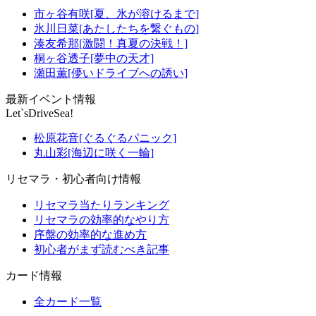
市ヶ谷有咲[夏、氷が溶けるまで]
氷川日菜[あたしたちを繋ぐもの]
湊友希那[激闘！真夏の決戦！]
桐ヶ谷透子[夢中の天才]
瀬田薫[儚いドライブへの誘い]
最新イベント情報
Let`sDriveSea!
松原花音[ぐるぐるパニック]
丸山彩[海辺に咲く一輪]
リセマラ・初心者向け情報
リセマラ当たりランキング
リセマラの効率的なやり方
序盤の効率的な進め方
初心者がまず読むべき記事
カード情報
全カード一覧