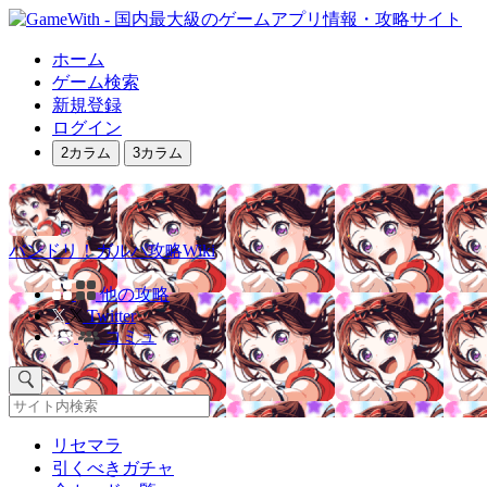
ホーム
ゲーム検索
新規登録
ログイン
2カラム
3カラム
バンドリ！ガルパ攻略Wiki
他の攻略
Twitter
コミュ
リセマラ
引くべきガチャ