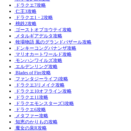
ドラクエ7攻略
仁王3攻略
ドラクエ1・2攻略
桃鉄2攻略
ゴーストオブヨウテイ攻略
メタルギアデルタ攻略
牧場物語 風のグランドバザール攻略
ドンキーコングバナンザ攻略
マリオカートワールド攻略
モンハンワイルズ攻略
エルデンリング攻略
Blades of Fire攻略
ファンタジーライフi攻略
ドラクエ3リメイク攻略
ドラクエ10オフライン攻略
ドラクエ11攻略
ドラクエモンスターズ3攻略
ドラクエ6攻略
メタファー攻略
知恵のかりもの攻略
魔女の泉R攻略