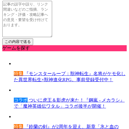
ゲームを探す
特集
『モンスターループ：獣神転生』名将がケモ化し
た異世界転生×獣神進化RPG。事前登録受付中！
コラボ
ついに虎王＆影虎が来た！『鋼嵐 - メカラシ』
で「魔神英雄伝ワタル」コラボ後半が開催！
特集
『鈴蘭の剣』が2周年を迎え、新章「氷と血の