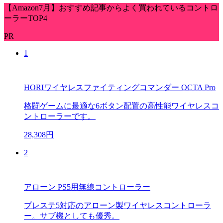
【Amazon7月】おすすめ記事からよく買われているコントロ
ーラーTOP4
PR
1
HORIワイヤレスファイティングコマンダー OCTA Pro
格闘ゲームに最適な6ボタン配置の高性能ワイヤレスコ
ントローラーです。
28,308円
2
アローン PS5用無線コントローラー
プレステ5対応のアローン製ワイヤレスコントローラ
ー。サブ機としても優秀。