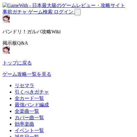
事前ガチャ
ゲーム検索
ログイン
バンドリ！ガルパ攻略Wiki
掲示板Q&A
トップに戻る
ゲーム攻略一覧を見る
リセマラ
引くべきガチャ
全カード一覧
最強バンド編成
全楽曲一覧
カバー曲一覧
効率楽曲
イベント一覧
誕生日一覧