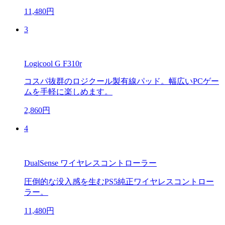
11,480円
3
Logicool G F310r
コスパ抜群のロジクール製有線パッド。幅広いPCゲー
ムを手軽に楽しめます。
2,860円
4
DualSense ワイヤレスコントローラー
圧倒的な没入感を生むPS5純正ワイヤレスコントロー
ラー。
11,480円