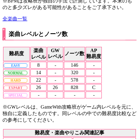
※BPMは攻略班が独自の手法で計測しています。本来のも
のと多少ズレがある可能性があることをご了承下さい。
全楽曲一覧
楽曲レベルとノーツ数
楽曲
GW
AP
難易度
ノーツ数
レベル
難易度
レベル
8
-
146
-
EASY
14
-
320
-
NORMAL
22
-
578
-
HARD
26
26
828
C
EXPART
-
-
-
-
SPECIAL
※GWレベルは、GameWith攻略班がゲーム内レベルを元に、
独自に定義したものです。同レベルの中での難易度比較など
の参考にしてください。
難易度・楽曲やりこみ関連記事