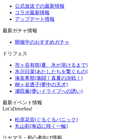
公式放送での最新情報
コラボ最新情報
アップデート情報
最新ガチャ情報
開催中のおすすめガチャ
ドリフェス
市ヶ谷有咲[夏、氷が溶けるまで]
氷川日菜[あたしたちを繋ぐもの]
湊友希那[激闘！真夏の決戦！]
桐ヶ谷透子[夢中の天才]
瀬田薫[儚いドライブへの誘い]
最新イベント情報
Let`sDriveSea!
松原花音[ぐるぐるパニック]
丸山彩[海辺に咲く一輪]
リセマラ・初心者向け情報