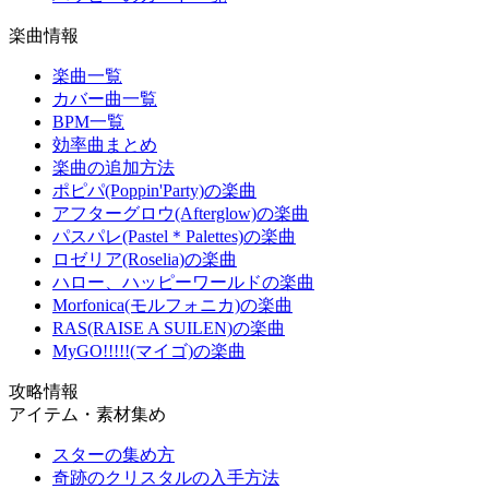
楽曲情報
楽曲一覧
カバー曲一覧
BPM一覧
効率曲まとめ
楽曲の追加方法
ポピパ(Poppin'Party)の楽曲
アフターグロウ(Afterglow)の楽曲
パスパレ(Pastel＊Palettes)の楽曲
ロゼリア(Roselia)の楽曲
ハロー、ハッピーワールドの楽曲
Morfonica(モルフォニカ)の楽曲
RAS(RAISE A SUILEN)の楽曲
MyGO!!!!!(マイゴ)の楽曲
攻略情報
アイテム・素材集め
スターの集め方
奇跡のクリスタルの入手方法