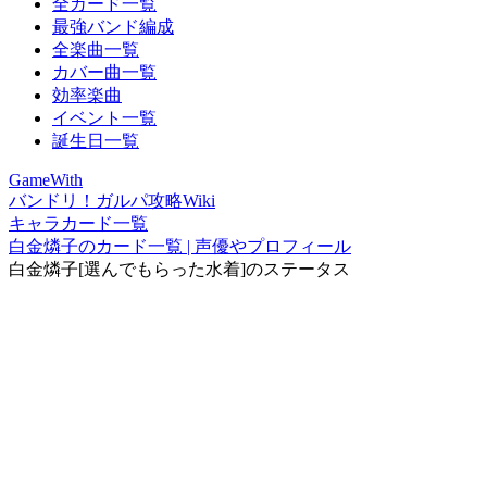
全カード一覧
最強バンド編成
全楽曲一覧
カバー曲一覧
効率楽曲
イベント一覧
誕生日一覧
GameWith
バンドリ！ガルパ攻略Wiki
キャラカード一覧
白金燐子のカード一覧 | 声優やプロフィール
白金燐子[選んでもらった水着]のステータス