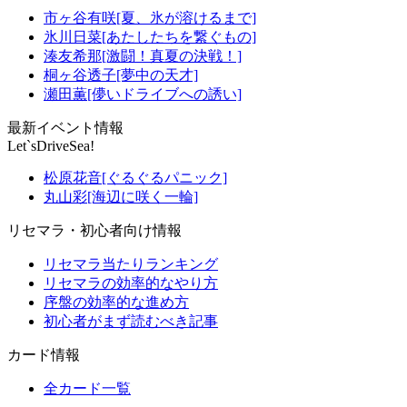
市ヶ谷有咲[夏、氷が溶けるまで]
氷川日菜[あたしたちを繋ぐもの]
湊友希那[激闘！真夏の決戦！]
桐ヶ谷透子[夢中の天才]
瀬田薫[儚いドライブへの誘い]
最新イベント情報
Let`sDriveSea!
松原花音[ぐるぐるパニック]
丸山彩[海辺に咲く一輪]
リセマラ・初心者向け情報
リセマラ当たりランキング
リセマラの効率的なやり方
序盤の効率的な進め方
初心者がまず読むべき記事
カード情報
全カード一覧