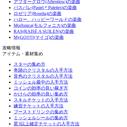
アフターグロウ(Afterglow)の楽曲
パスパレ(Pastel＊Palettes)の楽曲
ロゼリア(Roselia)の楽曲
ハロー、ハッピーワールドの楽曲
Morfonica(モルフォニカ)の楽曲
RAS(RAISE A SUILEN)の楽曲
MyGO!!!!!(マイゴ)の楽曲
攻略情報
アイテム・素材集め
スターの集め方
奇跡のクリスタルの入手方法
音色のクリスタルの入手方法
ミッシェル最中の入手方法
コインの効率の良い稼ぎ方
かけらの効率の良い集め方
スキルチケットの入手方法
練習チケットの入手方法
ブーストドリンクの集め方
ミッシェルシールの集め方
星3以上確定チケットの入手方法