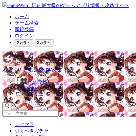
ホーム
ゲーム検索
新規登録
ログイン
2カラム
3カラム
バンドリ！ガルパ攻略Wiki
他の攻略
Twitter
コミュ
リセマラ
引くべきガチャ