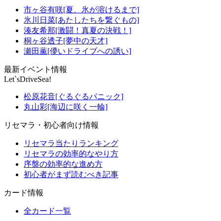
市ヶ谷有咲[夏、氷が溶けるまで]
氷川日菜[あたしたちを繋ぐもの]
湊友希那[激闘！真夏の決戦！]
桐ヶ谷透子[夢中の天才]
瀬田薫[儚いドライブへの誘い]
最新イベント情報
Let`sDriveSea!
松原花音[ぐるぐるパニック]
丸山彩[海辺に咲く一輪]
リセマラ・初心者向け情報
リセマラ当たりランキング
リセマラの効率的なやり方
序盤の効率的な進め方
初心者がまず読むべき記事
カード情報
全カード一覧