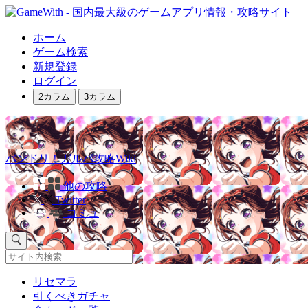
ホーム
ゲーム検索
新規登録
ログイン
2カラム
3カラム
バンドリ！ガルパ攻略Wiki
他の攻略
Twitter
コミュ
リセマラ
引くべきガチャ