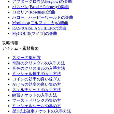
アフターグロウ(Afterglow)の楽曲
パスパレ(Pastel＊Palettes)の楽曲
ロゼリア(Roselia)の楽曲
ハロー、ハッピーワールドの楽曲
Morfonica(モルフォニカ)の楽曲
RAS(RAISE A SUILEN)の楽曲
MyGO!!!!!(マイゴ)の楽曲
攻略情報
アイテム・素材集め
スターの集め方
奇跡のクリスタルの入手方法
音色のクリスタルの入手方法
ミッシェル最中の入手方法
コインの効率の良い稼ぎ方
かけらの効率の良い集め方
スキルチケットの入手方法
練習チケットの入手方法
ブーストドリンクの集め方
ミッシェルシールの集め方
星3以上確定チケットの入手方法