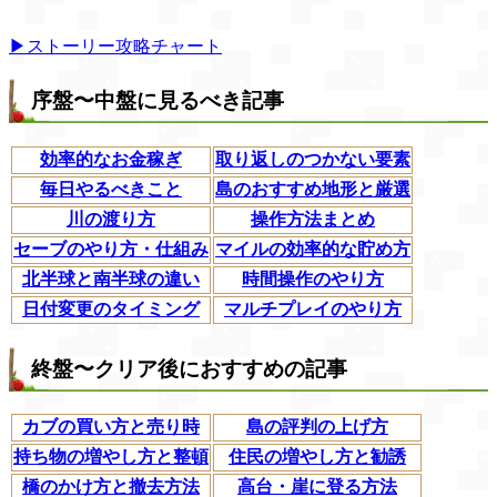
▶ストーリー攻略チャート
序盤〜中盤に見るべき記事
効率的なお金稼ぎ
取り返しのつかない要素
毎日やるべきこと
島のおすすめ地形と厳選
川の渡り方
操作方法まとめ
セーブのやり方・仕組み
マイルの効率的な貯め方
北半球と南半球の違い
時間操作のやり方
日付変更のタイミング
マルチプレイのやり方
終盤〜クリア後におすすめの記事
カブの買い方と売り時
島の評判の上げ方
持ち物の増やし方と整頓
住民の増やし方と勧誘
橋のかけ方と撤去方法
高台・崖に登る方法