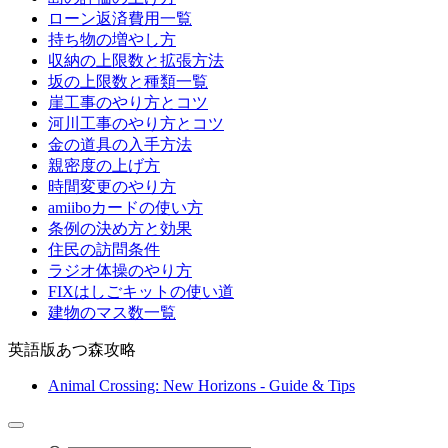
ローン返済費用一覧
持ち物の増やし方
収納の上限数と拡張方法
坂の上限数と種類一覧
崖工事のやり方とコツ
河川工事のやり方とコツ
金の道具の入手方法
親密度の上げ方
時間変更のやり方
amiiboカードの使い方
条例の決め方と効果
住民の訪問条件
ラジオ体操のやり方
FIXはしごキットの使い道
建物のマス数一覧
英語版あつ森攻略
Animal Crossing: New Horizons - Guide & Tips