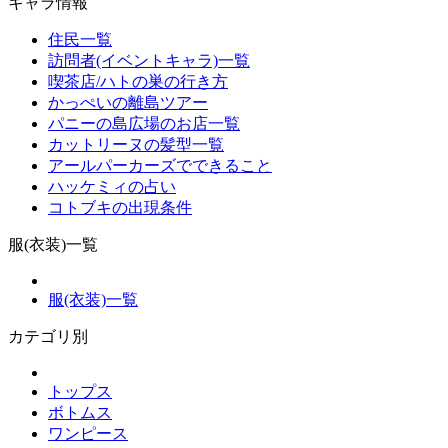
キャラ情報
住民一覧
訪問者(イベントキャラ)一覧
喫茶店/ハトの巣の行き方
かっぺいの離島ツアー
パニーの島広場のお店一覧
カットリーヌの髪型一覧
アールパーカーズでできること
ハッケミィの占い
コトブキの出現条件
服(衣装)一覧
服(衣装)一覧
カテゴリ別
トップス
ボトムス
ワンピース