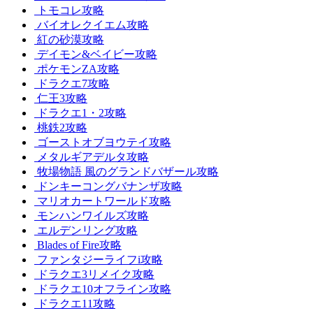
トモコレ攻略
バイオレクイエム攻略
紅の砂漠攻略
デイモン&ベイビー攻略
ポケモンZA攻略
ドラクエ7攻略
仁王3攻略
ドラクエ1・2攻略
桃鉄2攻略
ゴーストオブヨウテイ攻略
メタルギアデルタ攻略
牧場物語 風のグランドバザール攻略
ドンキーコングバナンザ攻略
マリオカートワールド攻略
モンハンワイルズ攻略
エルデンリング攻略
Blades of Fire攻略
ファンタジーライフi攻略
ドラクエ3リメイク攻略
ドラクエ10オフライン攻略
ドラクエ11攻略