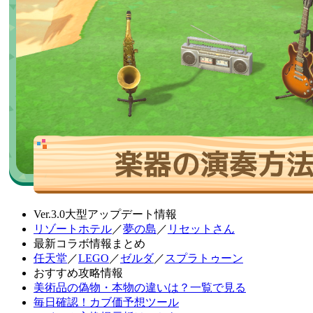
Ver.3.0大型アップデート情報
リゾートホテル
／
夢の島
／
リセットさん
最新コラボ情報まとめ
任天堂
／
LEGO
／
ゼルダ
／
スプラトゥーン
おすすめ攻略情報
美術品の偽物・本物の違いは？一覧で見る
毎日確認！カブ価予想ツール