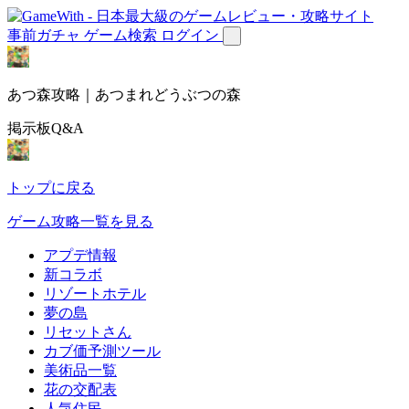
事前ガチャ
ゲーム検索
ログイン
あつ森攻略｜あつまれどうぶつの森
掲示板Q&A
トップに戻る
ゲーム攻略一覧を見る
アプデ情報
新コラボ
リゾートホテル
夢の島
リセットさん
カブ価予測ツール
美術品一覧
花の交配表
人気住民