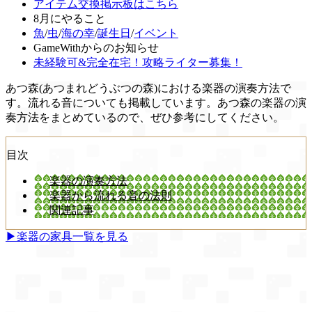
アイテム交換掲示板はこちら
8月にやること
魚
/
虫
/
海の幸
/
誕生日
/
イベント
GameWithからのお知らせ
未経験可&完全在宅！攻略ライター募集！
あつ森(あつまれどうぶつの森)における楽器の演奏方法で
す。流れる音についても掲載しています。あつ森の楽器の演
奏方法をまとめているので、ぜひ参考にしてください。
目次
楽器の演奏方法
楽器から流れる音の法則
関連記事
▶楽器の家具一覧を見る