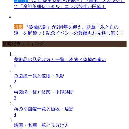
コラボ
ついに虎王＆影虎が来た！『鋼嵐 - メカラシ』
で「魔神英雄伝ワタル」コラボ後半が開催！
特集
『鈴蘭の剣』が2周年を迎え、新章「氷と血の
道」を解禁ッ！記念イベントの報酬もお見逃し無く！
攻略記事ランキング
美術品の見分け方と一覧｜本物と偽物の違い
1
魚図鑑一覧と値段・魚影
2
虫図鑑一覧と値段・出現時間
3
海の幸図鑑一覧と値段・魚影
4
絵画・名画一覧と見分け方