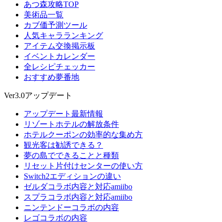
あつ森攻略TOP
美術品一覧
カブ価予測ツール
人気キャラランキング
アイテム交換掲示板
イベントカレンダー
全レシピチェッカー
おすすめ夢番地
Ver3.0アップデート
アップデート最新情報
リゾートホテルの解放条件
ホテルクーポンの効率的な集め方
観光客は勧誘できる？
夢の島でできることと種類
リセット片付けセンターの使い方
Switch2エディションの違い
ゼルダコラボ内容と対応amiibo
スプラコラボ内容と対応amiibo
ニンテンドーコラボの内容
レゴコラボの内容