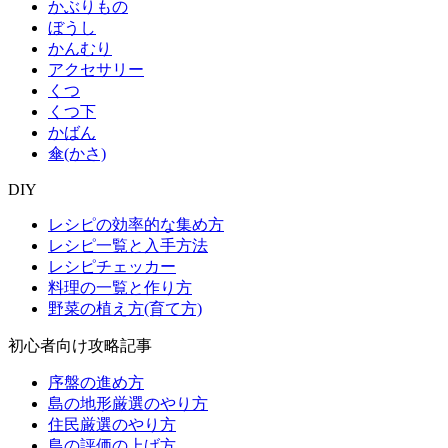
かぶりもの
ぼうし
かんむり
アクセサリー
くつ
くつ下
かばん
傘(かさ)
DIY
レシピの効率的な集め方
レシピ一覧と入手方法
レシピチェッカー
料理の一覧と作り方
野菜の植え方(育て方)
初心者向け攻略記事
序盤の進め方
島の地形厳選のやり方
住民厳選のやり方
島の評価の上げ方