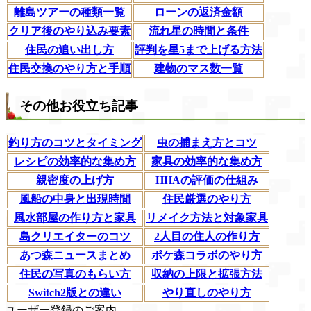
離島ツアーの種類一覧
ローンの返済金額
クリア後のやり込み要素
流れ星の時間と条件
住民の追い出し方
評判を星5まで上げる方法
住民交換のやり方と手順
建物のマス数一覧
その他お役立ち記事
釣り方のコツとタイミング
虫の捕まえ方とコツ
レシピの効率的な集め方
家具の効率的な集め方
親密度の上げ方
HHAの評価の仕組み
風船の中身と出現時間
住民厳選のやり方
風水部屋の作り方と家具
リメイク方法と対象家具
島クリエイターのコツ
2人目の住人の作り方
あつ森ニュースまとめ
ポケ森コラボのやり方
住民の写真のもらい方
収納の上限と拡張方法
Switch2版との違い
やり直しのやり方
ユーザー登録のご案内