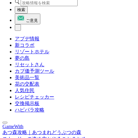
検索
ご意見
アプデ情報
新コラボ
リゾートホテル
夢の島
リセットさん
カブ価予測ツール
美術品一覧
花の交配表
人気住民
レシピチェッカー
交換掲示板
ハピパラ攻略
GameWith
あつ森攻略｜あつまれどうぶつの森