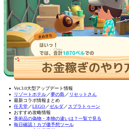
Ver.3.0大型アップデート情報
リゾートホテル
／
夢の島
／
リセットさん
最新コラボ情報まとめ
任天堂
／
LEGO
／
ゼルダ
／
スプラトゥーン
おすすめ攻略情報
美術品の偽物・本物の違いは？一覧で見る
毎日確認！カブ価予想ツール