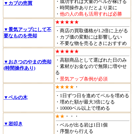
・成功すれば大量のベルが稼げる
▼カブの売買
・時間操作ありだとより楽に
・
他の人の島も活用すれば必勝
★★★★★
▼景気アップにして不
・商店の買取価格が1.2倍に上がる
要なものを売却
・カブ価の変動には影響しない
・不要な物を売るときにおすすめ
★★★★★
・高額商品として選ばれた日のみ
▼おさつのやまの売却
・素材がお金なので無限に増やせ
(時間操作あり)
る
・
景気アップ条例が必須
★★★★
・
・1日ずつ日を進めてベルを埋める
▼ベルの木
・埋めた額が最大3倍になる
・10000ベル以上で埋める
★★
・・・
▼岩叩き
・ベルが出る岩は1日1個
・序盤から行える