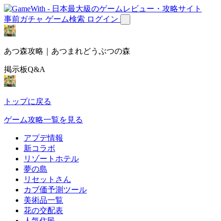
事前ガチャ
ゲーム検索
ログイン
あつ森攻略｜あつまれどうぶつの森
掲示板Q&A
トップに戻る
ゲーム攻略一覧を見る
アプデ情報
新コラボ
リゾートホテル
夢の島
リセットさん
カブ価予測ツール
美術品一覧
花の交配表
人気住民