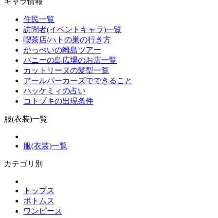
キャラ情報
住民一覧
訪問者(イベントキャラ)一覧
喫茶店/ハトの巣の行き方
かっぺいの離島ツアー
パニーの島広場のお店一覧
カットリーヌの髪型一覧
アールパーカーズでできること
ハッケミィの占い
コトブキの出現条件
服(衣装)一覧
服(衣装)一覧
カテゴリ別
トップス
ボトムス
ワンピース