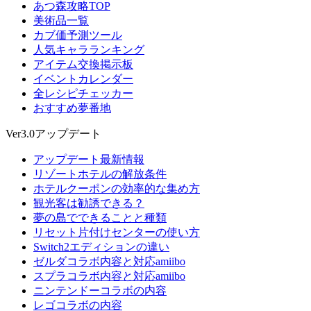
あつ森攻略TOP
美術品一覧
カブ価予測ツール
人気キャラランキング
アイテム交換掲示板
イベントカレンダー
全レシピチェッカー
おすすめ夢番地
Ver3.0アップデート
アップデート最新情報
リゾートホテルの解放条件
ホテルクーポンの効率的な集め方
観光客は勧誘できる？
夢の島でできることと種類
リセット片付けセンターの使い方
Switch2エディションの違い
ゼルダコラボ内容と対応amiibo
スプラコラボ内容と対応amiibo
ニンテンドーコラボの内容
レゴコラボの内容