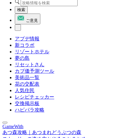
検索
ご意見
アプデ情報
新コラボ
リゾートホテル
夢の島
リセットさん
カブ価予測ツール
美術品一覧
花の交配表
人気住民
レシピチェッカー
交換掲示板
ハピパラ攻略
GameWith
あつ森攻略｜あつまれどうぶつの森