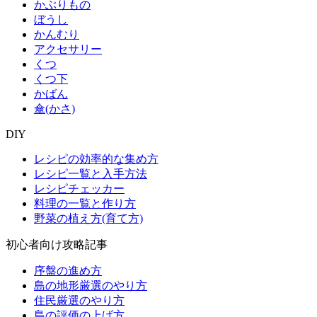
かぶりもの
ぼうし
かんむり
アクセサリー
くつ
くつ下
かばん
傘(かさ)
DIY
レシピの効率的な集め方
レシピ一覧と入手方法
レシピチェッカー
料理の一覧と作り方
野菜の植え方(育て方)
初心者向け攻略記事
序盤の進め方
島の地形厳選のやり方
住民厳選のやり方
島の評価の上げ方