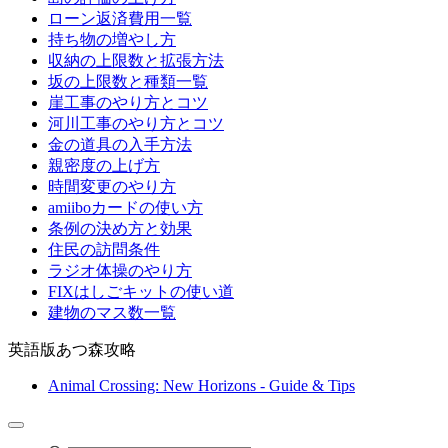
ローン返済費用一覧
持ち物の増やし方
収納の上限数と拡張方法
坂の上限数と種類一覧
崖工事のやり方とコツ
河川工事のやり方とコツ
金の道具の入手方法
親密度の上げ方
時間変更のやり方
amiiboカードの使い方
条例の決め方と効果
住民の訪問条件
ラジオ体操のやり方
FIXはしごキットの使い道
建物のマス数一覧
英語版あつ森攻略
Animal Crossing: New Horizons - Guide & Tips