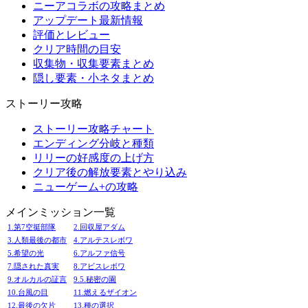
ニーアコラボの攻略まとめ
アップデート最新情報
評価とレビュー
クリア時間の目安
収集物・収集要素まとめ
隠し要素・小ネタまとめ
ストーリー攻略
ストーリー攻略チャート
エンディング分岐と種類
リリーの好感度の上げ方
クリア後の解放要素とやり込み
ニューゲーム+の攻略
メインミッション一覧
1.第7空挺部隊
2.回収屋アダム
3.人類最後の都市
4.アルテスレボワ
5.希望の光
6.アルファ信号
7.隠された真実
8.アビスレボワ
9.オルカルの証言
9.5.秘密の園
10.台風の目
11.燃えるザイオン
12.最後の欠片
13.種の選択