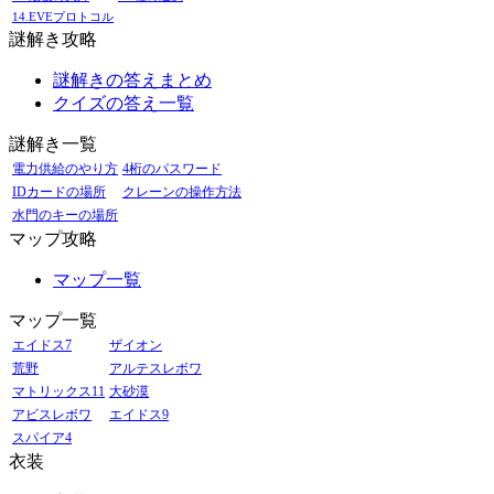
14.EVEプロトコル
謎解き攻略
謎解きの答えまとめ
クイズの答え一覧
謎解き一覧
電力供給のやり方
4桁のパスワード
IDカードの場所
クレーンの操作方法
水門のキーの場所
マップ攻略
マップ一覧
マップ一覧
エイドス7
ザイオン
荒野
アルテスレボワ
マトリックス11
大砂漠
アビスレボワ
エイドス9
スパイア4
衣装