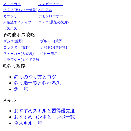
ストーカー
ジャガーノート
？？？(アルファ信号)
ベリアル
カラクリ
デモクローラー
未確認ネイティブ
？？？(最後の欠片)
ラスボス
その他ボス攻略
ギガス(荒野)
ブルート(荒野)
コラプター(荒野)
アバドン(大砂漠)
ストーカー(大砂漠)
ベヒーモス
コラプター(エイドス9)
魚釣り攻略
釣りのやり方とコツ
釣り場一覧と釣れる魚
魚一覧
スキル
おすすめスキルと習得優先度
おすすめコンボとコンボ一覧
全スキル一覧