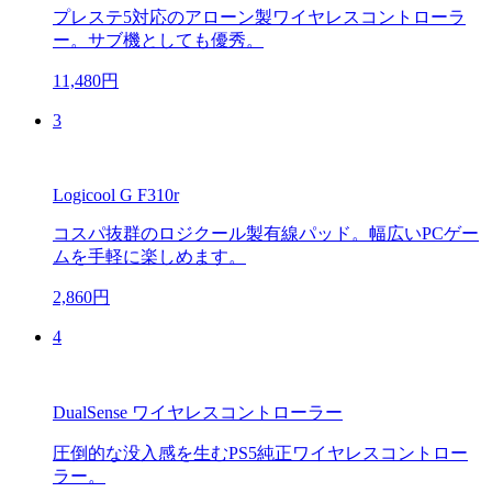
プレステ5対応のアローン製ワイヤレスコントローラ
ー。サブ機としても優秀。
11,480円
3
Logicool G F310r
コスパ抜群のロジクール製有線パッド。幅広いPCゲー
ムを手軽に楽しめます。
2,860円
4
DualSense ワイヤレスコントローラー
圧倒的な没入感を生むPS5純正ワイヤレスコントロー
ラー。