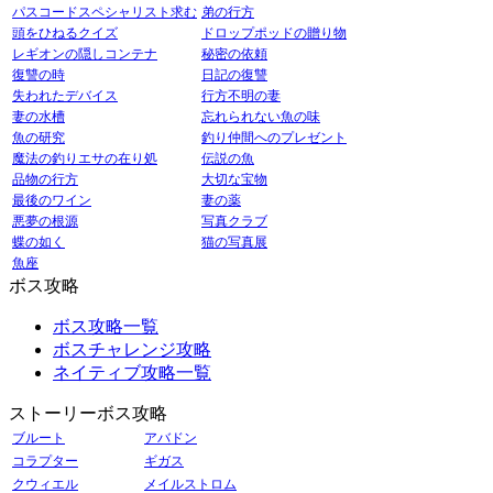
パスコードスペシャリスト求む
弟の行方
頭をひねるクイズ
ドロップポッドの贈り物
レギオンの隠しコンテナ
秘密の依頼
復讐の時
日記の復讐
失われたデバイス
行方不明の妻
妻の水槽
忘れられない魚の味
魚の研究
釣り仲間へのプレゼント
魔法の釣りエサの在り処
伝説の魚
品物の行方
大切な宝物
最後のワイン
妻の薬
悪夢の根源
写真クラブ
蝶の如く
猫の写真展
魚座
ボス攻略
ボス攻略一覧
ボスチャレンジ攻略
ネイティブ攻略一覧
ストーリーボス攻略
ブルート
アバドン
コラプター
ギガス
クウィエル
メイルストロム