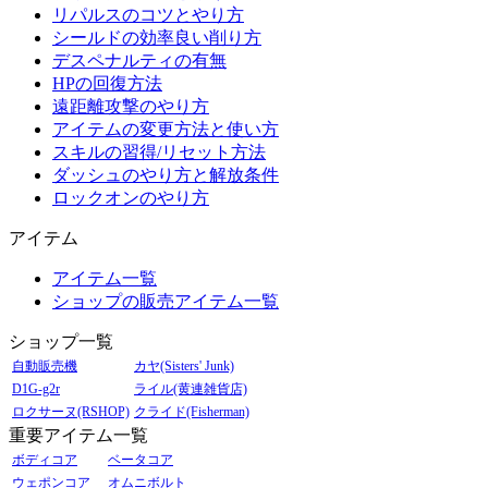
リパルスのコツとやり方
シールドの効率良い削り方
デスペナルティの有無
HPの回復方法
遠距離攻撃のやり方
アイテムの変更方法と使い方
スキルの習得/リセット方法
ダッシュのやり方と解放条件
ロックオンのやり方
アイテム
アイテム一覧
ショップの販売アイテム一覧
ショップ一覧
自動販売機
カヤ(Sisters' Junk)
D1G-g2r
ライル(黄連雑貨店)
ロクサーヌ(RSHOP)
クライド(Fisherman)
重要アイテム一覧
ボディコア
ベータコア
ウェポンコア
オムニボルト