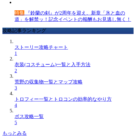
特集
『鈴蘭の剣』が2周年を迎え、新章「氷と血の
道」を解禁ッ！記念イベントの報酬もお見逃し無く！
攻略記事ランキング
ストーリー攻略チャート
1
衣装(コスチューム)一覧と入手方法
2
荒野の収集物一覧とマップ攻略
3
トロフィー一覧とトロコンの効率的なやり方
4
ボス攻略一覧
5
もっとみる