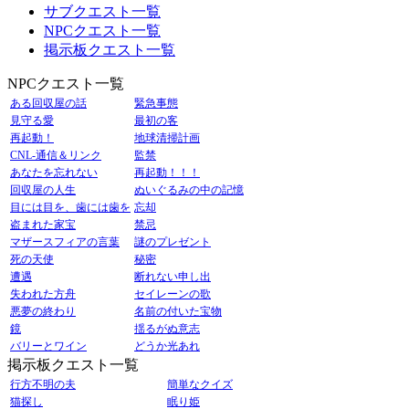
サブクエスト一覧
NPCクエスト一覧
掲示板クエスト一覧
NPCクエスト一覧
ある回収屋の話
緊急事態
見守る愛
最初の客
再起動！
地球清掃計画
CNL-通信＆リンク
監禁
あなたを忘れない
再起動！！！
回収屋の人生
ぬいぐるみの中の記憶
目には目を、歯には歯を
忘却
盗まれた家宝
禁忌
マザースフィアの言葉
謎のプレゼント
死の天使
秘密
遭遇
断れない申し出
失われた方舟
セイレーンの歌
悪夢の終わり
名前の付いた宝物
鏡
揺るがぬ意志
バリーとワイン
どうか光あれ
掲示板クエスト一覧
行方不明の夫
簡単なクイズ
猫探し
眠り姫