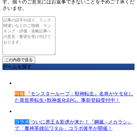
す。個々のご意見にはお返事できないことを予めご了承くだ
さいませ。
ゲームを探す
特集
『モンスターループ：獣神転生』名将がケモ化し
た異世界転生×獣神進化RPG。事前登録受付中！
コラボ
ついに虎王＆影虎が来た！『鋼嵐 - メカラシ』
で「魔神英雄伝ワタル」コラボ後半が開催！