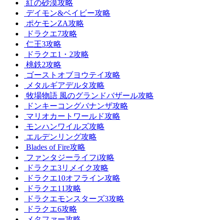
紅の砂漠攻略
デイモン&ベイビー攻略
ポケモンZA攻略
ドラクエ7攻略
仁王3攻略
ドラクエ1・2攻略
桃鉄2攻略
ゴーストオブヨウテイ攻略
メタルギアデルタ攻略
牧場物語 風のグランドバザール攻略
ドンキーコングバナンザ攻略
マリオカートワールド攻略
モンハンワイルズ攻略
エルデンリング攻略
Blades of Fire攻略
ファンタジーライフi攻略
ドラクエ3リメイク攻略
ドラクエ10オフライン攻略
ドラクエ11攻略
ドラクエモンスターズ3攻略
ドラクエ6攻略
メタファー攻略