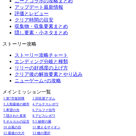
ニーアコラボの攻略まとめ
アップデート最新情報
評価とレビュー
クリア時間の目安
収集物・収集要素まとめ
隠し要素・小ネタまとめ
ストーリー攻略
ストーリー攻略チャート
エンディング分岐と種類
リリーの好感度の上げ方
クリア後の解放要素とやり込み
ニューゲーム+の攻略
メインミッション一覧
1.第7空挺部隊
2.回収屋アダム
3.人類最後の都市
4.アルテスレボワ
5.希望の光
6.アルファ信号
7.隠された真実
8.アビスレボワ
9.オルカルの証言
9.5.秘密の園
10.台風の目
11.燃えるザイオン
12.最後の欠片
13.種の選択