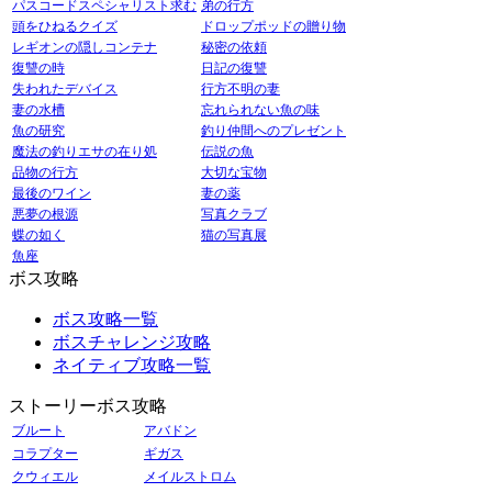
パスコードスペシャリスト求む
弟の行方
頭をひねるクイズ
ドロップポッドの贈り物
レギオンの隠しコンテナ
秘密の依頼
復讐の時
日記の復讐
失われたデバイス
行方不明の妻
妻の水槽
忘れられない魚の味
魚の研究
釣り仲間へのプレゼント
魔法の釣りエサの在り処
伝説の魚
品物の行方
大切な宝物
最後のワイン
妻の薬
悪夢の根源
写真クラブ
蝶の如く
猫の写真展
魚座
ボス攻略
ボス攻略一覧
ボスチャレンジ攻略
ネイティブ攻略一覧
ストーリーボス攻略
ブルート
アバドン
コラプター
ギガス
クウィエル
メイルストロム