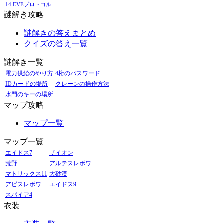
14.EVEプロトコル
謎解き攻略
謎解きの答えまとめ
クイズの答え一覧
謎解き一覧
電力供給のやり方
4桁のパスワード
IDカードの場所
クレーンの操作方法
水門のキーの場所
マップ攻略
マップ一覧
マップ一覧
エイドス7
ザイオン
荒野
アルテスレボワ
マトリックス11
大砂漠
アビスレボワ
エイドス9
スパイア4
衣装