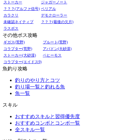
ストーカー
ジャガーノート
？？？(アルファ信号)
ベリアル
カラクリ
デモクローラー
未確認ネイティブ
？？？(最後の欠片)
ラスボス
その他ボス攻略
ギガス(荒野)
ブルート(荒野)
コラプター(荒野)
アバドン(大砂漠)
ストーカー(大砂漠)
ベヒーモス
コラプター(エイドス9)
魚釣り攻略
釣りのやり方とコツ
釣り場一覧と釣れる魚
魚一覧
スキル
おすすめスキルと習得優先度
おすすめコンボとコンボ一覧
全スキル一覧