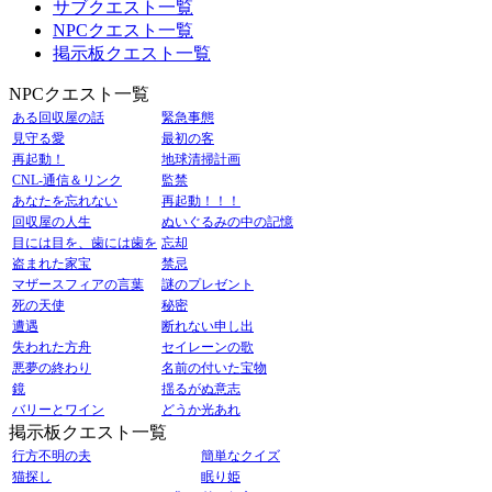
サブクエスト一覧
NPCクエスト一覧
掲示板クエスト一覧
NPCクエスト一覧
ある回収屋の話
緊急事態
見守る愛
最初の客
再起動！
地球清掃計画
CNL-通信＆リンク
監禁
あなたを忘れない
再起動！！！
回収屋の人生
ぬいぐるみの中の記憶
目には目を、歯には歯を
忘却
盗まれた家宝
禁忌
マザースフィアの言葉
謎のプレゼント
死の天使
秘密
遭遇
断れない申し出
失われた方舟
セイレーンの歌
悪夢の終わり
名前の付いた宝物
鏡
揺るがぬ意志
バリーとワイン
どうか光あれ
掲示板クエスト一覧
行方不明の夫
簡単なクイズ
猫探し
眠り姫