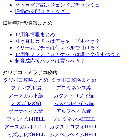
クトゥグア編レジェンドガチャシミュ
旧焔の支配者クトゥグア
12周年記念情報まとめ
12周年情報まとめ
引き直しガチャは何をキープすべき？
ドリームガチャは何レベルで引ける？
12周年プレミアムチケットは誰と交換すべき？
超育成応援パックは買うべき？
タワポコ・ミラポコ攻略
タワポコ攻略まとめ
ミラポコ攻略まとめ
フィンブル編
プロミネンス編
アースガルド編
カタストロフィ編
ミズガルズ編
ムスペルヘイム編
ヴァナヘイム編
アルフヘイム編
フィンブルHELL
プロミネンスHELL
アースガルドHELL
カタストロフィHELL
ミズガルズHELL
ムスペルヘイムHELL