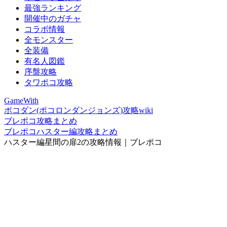
最強ランキング
開催中のガチャ
コラボ情報
全モンスター
全装備
有名人図鑑
序盤攻略
タワポコ攻略
GameWith
ポコダン(ポコロンダンジョンズ)攻略wiki
ブレポコ攻略まとめ
ブレポコハスター編攻略まとめ
ハスター編星間の扉2の攻略情報｜ブレポコ