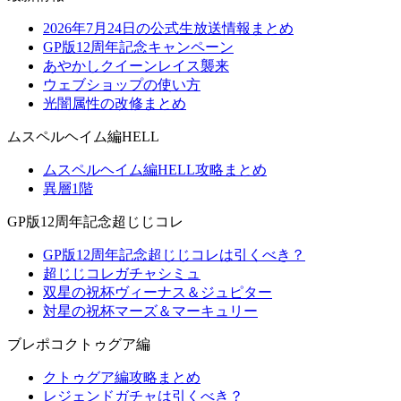
2026年7月24日の公式生放送情報まとめ
GP版12周年記念キャンペーン
あやかしクイーンレイス襲来
ウェブショップの使い方
光闇属性の改修まとめ
ムスペルヘイム編HELL
ムスペルヘイム編HELL攻略まとめ
異層1階
GP版12周年記念超じじコレ
GP版12周年記念超じじコレは引くべき？
超じじコレガチャシミュ
双星の祝杯ヴィーナス＆ジュピター
対星の祝杯マーズ＆マーキュリー
ブレポコクトゥグア編
クトゥグア編攻略まとめ
レジェンドガチャは引くべき？