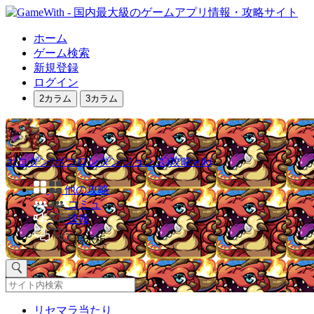
ホーム
ゲーム検索
新規登録
ログイン
2カラム
3カラム
ポコダン(ポコロンダンジョンズ)攻略wiki
他の攻略
コミュ
速報
掲示板
リセマラ当たり