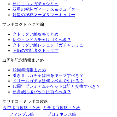
超じじコレガチャシミュ
双星の祝杯ヴィーナス＆ジュピター
対星の祝杯マーズ＆マーキュリー
ブレポコクトゥグア編
クトゥグア編攻略まとめ
レジェンドガチャは引くべき？
クトゥグア編レジェンドガチャシミュ
旧焔の支配者クトゥグア
12周年記念情報まとめ
12周年情報まとめ
引き直しガチャは何をキープすべき？
ドリームガチャは何レベルで引ける？
12周年プレミアムチケットは誰と交換すべき？
超育成応援パックは買うべき？
タワポコ・ミラポコ攻略
タワポコ攻略まとめ
ミラポコ攻略まとめ
フィンブル編
プロミネンス編