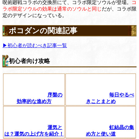
呪術廻戦コラボの交換所にて、コラボ限定ソウルが登場。
コ
ラボ限定ソウルの効果は通常のソウルと同じ
だが、コラボ限
定のデザインになっている。
ポコダンの関連記事
▶初心者が読むべき記事一覧
初心者向け攻略
序盤の
毎日やるべ
効率的な進め方
きことまとめ
運気と
虹結晶の集
は？運気の上げ方を紹介！
め方と使い道