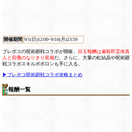
開催期間
9/1(日)12:00~9/16(月)23:59
ブレポコの呪術廻戦コラボが開催。
目玉報酬は遍殺即霊体真
人と宿儺のなりきり装備
だ。さらに、大量の虹結晶や呪術廻
戦コラボスキルポポロンも手に入る。
▶︎ブレポコ呪術廻戦コラボ攻略まとめ
報酬一覧