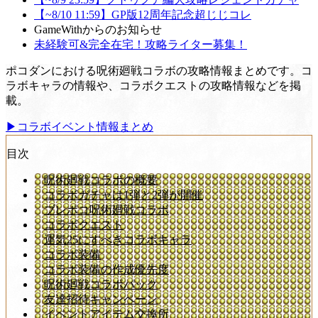
【~8/10 11:59】GP版12周年記念超じじコレ
GameWithからのお知らせ
未経験可&完全在宅！攻略ライター募集！
ポコダンにおける呪術廻戦コラボの攻略情報まとめです。コ
ラボキャラの情報や、コラボクエストの攻略情報などを掲
載。
▶コラボイベント情報まとめ
目次
呪術廻戦コラボの概要
コラボガチャは1弾と2弾が開催
ブレポコ呪術廻戦コラボ
コラボクエスト
運気25にすべきコラボキャラ
コラボ装備
コラボ装備の作成優先度
呪術廻戦コラボパック
友達招待キャンペーン
イベントアイテム交換所