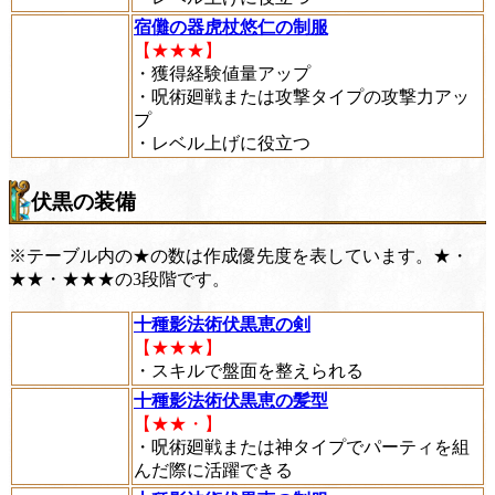
宿儺の器虎杖悠仁の制服
【★★★】
・獲得経験値量アップ
・呪術廻戦または攻撃タイプの攻撃力アッ
プ
・レベル上げに役立つ
伏黒の装備
※テーブル内の★の数は作成優先度を表しています。★・
★★・★★★の3段階です。
十種影法術伏黒恵の剣
【★★★】
・スキルで盤面を整えられる
十種影法術伏黒恵の髪型
【★★・】
・呪術廻戦または神タイプでパーティを組
んだ際に活躍できる