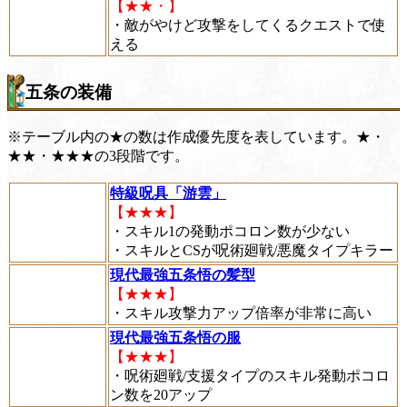
【★★・】
・敵がやけど攻撃をしてくるクエストで使
える
五条の装備
※テーブル内の★の数は作成優先度を表しています。★・
★★・★★★の3段階です。
特級呪具「游雲」
【★★★】
・スキル1の発動ポコロン数が少ない
・スキルとCSが呪術廻戦/悪魔タイプキラー
現代最強五条悟の髪型
【★★★】
・スキル攻撃力アップ倍率が非常に高い
現代最強五条悟の服
【★★★】
・呪術廻戦/支援タイプのスキル発動ポコロ
ン数を20アップ