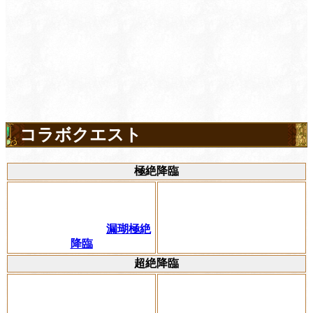
コラボクエスト
極絶降臨
漏瑚極絶
降臨
超絶降臨