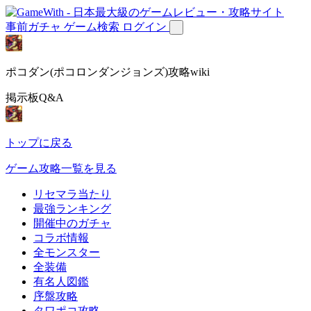
事前ガチャ
ゲーム検索
ログイン
ポコダン(ポコロンダンジョンズ)攻略wiki
掲示板Q&A
トップに戻る
ゲーム攻略一覧を見る
リセマラ当たり
最強ランキング
開催中のガチャ
コラボ情報
全モンスター
全装備
有名人図鑑
序盤攻略
タワポコ攻略