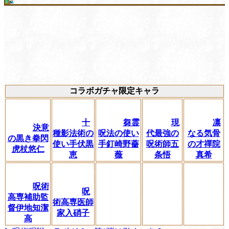
コラボガチャ限定キャラ
十
芻霊
現
凛
決意
種影法術の
呪法の使い
代最強の
なる気骨
の黒き拳閃
使い手伏黒
手釘崎野薔
呪術師五
の才禪院
虎杖悠仁
恵
薇
条悟
真希
呪術
呪
高専補助監
術高専医師
督伊地知潔
家入硝子
高