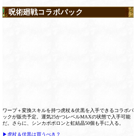
呪術廻戦コラボパック
ワープ＋変換スキルを持つ虎杖＆伏黒を入手できるコラボパ
ックが販売予定。運気25かつレベルMAXの状態で入手可能
だ。さらに、シンカポポロンと虹結晶50個も手に入る。
▶虎杖＆伏黒は買うべき？