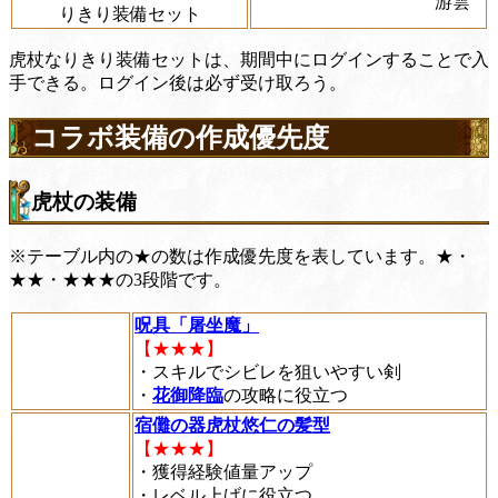
游雲
りきり装備セット
虎杖なりきり装備セットは、期間中にログインすることで入
手できる。ログイン後は必ず受け取ろう。
コラボ装備の作成優先度
虎杖の装備
※テーブル内の★の数は作成優先度を表しています。★・
★★・★★★の3段階です。
呪具「屠坐魔」
【★★★】
・スキルでシビレを狙いやすい剣
・
花御降臨
の攻略に役立つ
宿儺の器虎杖悠仁の髪型
【★★★】
・獲得経験値量アップ
・レベル上げに役立つ