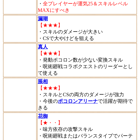
・
全プレイヤーが運気25＆スキルレベル
MAXにすべき
漏瑚
【★★★】
・スキルのダメージが大きい
・CSで大やけどを狙える
真人
【★★★】
・発動ポコロン数が少ない変換スキル
・呪術廻戦コラボクエストのリーダーとし
て使える
脹相
【★★★】
・スキルとCSの両方のダメージが強力
・今後の
ポコロンアリーナ
で活躍が期待で
きる
花御
【★・・】
・味方依存の攻撃スキル
・呪術廻戦またはバランスタイプでパーテ