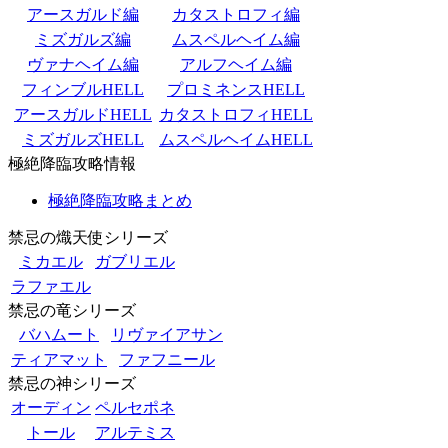
アースガルド編
カタストロフィ編
ミズガルズ編
ムスペルヘイム編
ヴァナヘイム編
アルフヘイム編
フィンブルHELL
プロミネンスHELL
アースガルドHELL
カタストロフィHELL
ミズガルズHELL
ムスペルヘイムHELL
極絶降臨攻略情報
極絶降臨攻略まとめ
禁忌の熾天使シリーズ
ミカエル
ガブリエル
ラファエル
禁忌の竜シリーズ
バハムート
リヴァイアサン
ティアマット
ファフニール
禁忌の神シリーズ
オーディン
ペルセポネ
トール
アルテミス