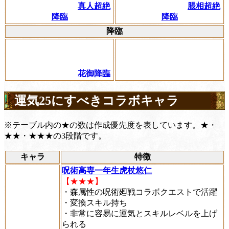
真人超絶
脹相超絶
降臨
降臨
降臨
花御降臨
運気25にすべきコラボキャラ
※テーブル内の★の数は作成優先度を表しています。★・
★★・★★★の3段階です。
キャラ
特徴
呪術高専一年生虎杖悠仁
【★★★】
・森属性の呪術廻戦コラボクエストで活躍
・変換スキル持ち
・非常に容易に運気とスキルレベルを上げ
られる