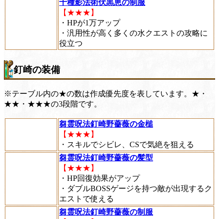
十種影法術伏黒恵の制服
【★★★】
・HPが1万アップ
・汎用性が高く多くの水クエストの攻略に
役立つ
釘崎の装備
※テーブル内の★の数は作成優先度を表しています。★・
★★・★★★の3段階です。
芻霊呪法釘崎野薔薇の金槌
【★★★】
・スキルでシビレ、CSで気絶を狙える
芻霊呪法釘崎野薔薇の髪型
【★★★】
・HP回復効果がアップ
・ダブルBOSSゲージを持つ敵が出現するク
エストで使える
芻霊呪法釘崎野薔薇の制服