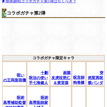
▶呪術廻戦コラボガチャ第1弾は引くべき？
コラボガチャ第2弾
コラボガチャ限定キャラ
十劃
超親
突
呪い
呪言師
呪法の使い
友虎杖悠仁
然変異呪
の王両面宿儺
狗巻棘
手七海健人
＆東堂葵
骸パンダ
呪術
呪術
高専補助監督
高専医師家