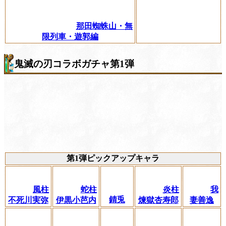
那田蜘蛛山・無
限列車・遊郭編
鬼滅の刃コラボガチャ第1弾
第1弾ピックアップキャラ
風柱
蛇柱
炎柱
我
錆兎
不死川実弥
伊黒小芭内
煉獄杏寿郎
妻善逸