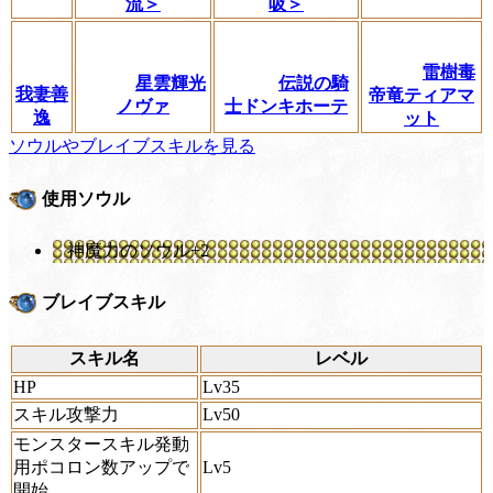
流＞
吸＞
雷樹毒
星雲輝光
伝説の騎
我妻善
帝竜ティアマ
ノヴァ
士ドンキホーテ
逸
ット
ソウルやブレイブスキルを見る
使用ソウル
神魔力のソウル+2
ブレイブスキル
スキル名
レベル
HP
Lv35
スキル攻撃力
Lv50
モンスタースキル発動
用ポコロン数アップで
Lv5
開始