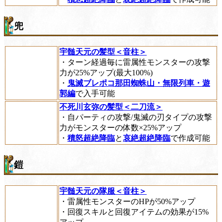
兜
宇髄天元の髪型＜音柱＞
・ターン経過毎に雷属性モンスターの攻撃
力が25%アップ(最大100%)
・
鬼滅ブレポコ那田蜘蛛山・無限列車・遊
郭編
で入手可能
不死川玄弥の髪型＜二刀流＞
・自パーティの攻撃/鬼滅の刃タイプの攻撃
力がモンスターの体数×25%アップ
・
積怒超絶降臨
と
哀絶超絶降臨
で作成可能
鎧
宇髄天元の隊服＜音柱＞
・雷属性モンスターのHPが50%アップ
・回復スキルと回復アイテムの効果が15%