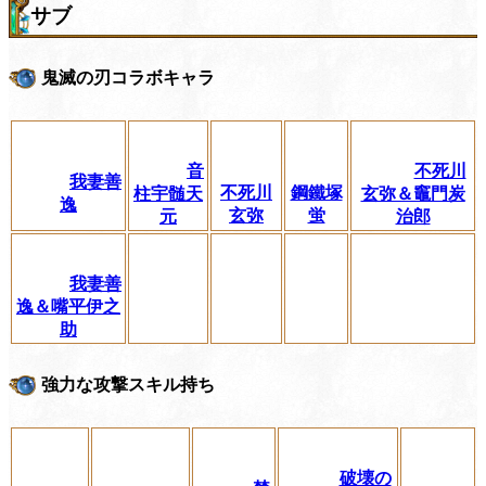
サブ
鬼滅の刃コラボキャラ
音
不死川
我妻善
不死川
鋼鐵塚
柱宇髄天
玄弥＆竈門炭
逸
玄弥
蛍
元
治郎
我妻善
逸＆嘴平伊之
助
強力な攻撃スキル持ち
破壊の