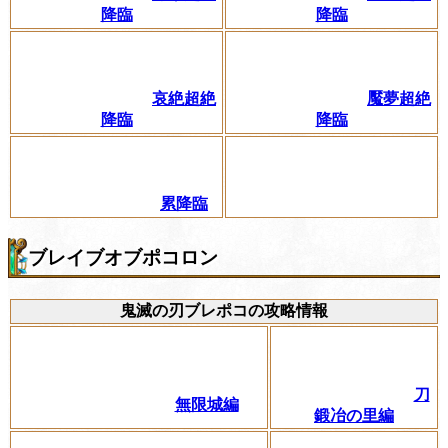
降臨
降臨
哀絶超絶
魘夢超絶
降臨
降臨
累降臨
ブレイブオブポコロン
鬼滅の刃ブレポコの攻略情報
刀
無限城編
鍛冶の里編