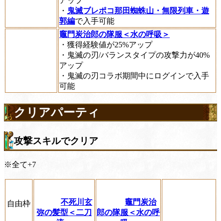
アップ
・
鬼滅ブレポコ那田蜘蛛山・無限列車・遊
郭編
で入手可能
竈門炭治郎の隊服＜水の呼吸＞
・獲得経験値が25%アップ
・鬼滅の刃/バランスタイプの攻撃力が40%
アップ
・鬼滅の刃コラボ期間中にログインで入手
可能
クリアパーティ
攻撃スキルでクリア
※全て+7
不死川玄
竈門炭治
自由枠
弥の髪型＜二刀
郎の隊服＜水の呼