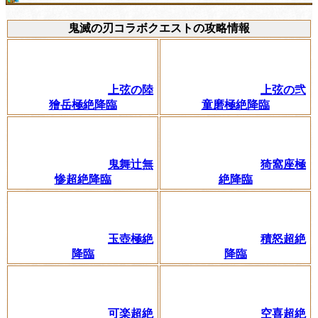
鬼滅の刃コラボクエストの攻略情報
上弦の陸
上弦の弐
獪岳極絶降臨
童磨極絶降臨
鬼舞辻無
猗窩座極
惨超絶降臨
絶降臨
玉壺極絶
積怒超絶
降臨
降臨
可楽超絶
空喜超絶