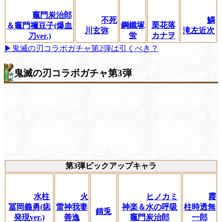
竈門炭治郎
不死
鱗
鋼鐵塚
栗花落
＆竈門禰豆子(爆血
川玄弥
滝左近次
蛍
カナヲ
刀ver.)
▶鬼滅の刃コラボガチャ第2弾は引くべき？
鬼滅の刃コラボガチャ第3弾
第3弾ピックアップキャラ
水柱
火
ヒノカミ
霞
冨岡義勇(痣
雷神我妻
神楽＆水の呼吸
柱時透無
錆兎
発現ver.)
善逸
竈門炭治郎
一郎