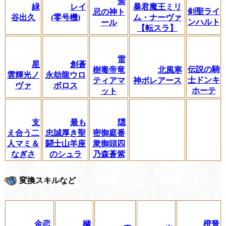
禁
緑
レイ
暴君魔王ミリ
剣聖ライ
忌の神ト
谷出久
(零号機)
ム・ナーヴァ
ンハルト
ール
【転スラ】
雷
星
創蒼
伝説の騎
樹毒帝竜
北風寒
雲輝光ノ
永劫龍ウロ
士ドンキ
ティアマ
神ボレアース
ヴァ
ボロス
ホーテ
ット
支
最も
隠
え合う二
忠誠厚き聖
密御庭番
人マミ＆
闘士山羊座
衆御頭四
なぎさ
のシュラ
乃森蒼紫
変換スキルなど
金恋
穢
橙弩