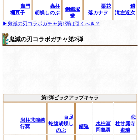
竈門
蟲柱
栗花
鱗
鋼鐵塚
禰豆子
胡蝶しのぶ
落カナヲ
滝左近次
蛍
▶鬼滅の刃コラボガチャ第1弾は引くべき？
鬼滅の刃コラボガチャ第2弾
第2弾ピックアップキャラ
百足
恋
岩柱悲鳴嶼
水柱冨
蛇腹胡蝶し
柱甘露寺
錆兎
行冥
岡義勇
のぶ
蜜璃