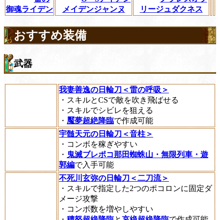
御魂ライデン
メイデンジャンヌ
リージュダクネス
おすすめ装備
武器
我妻善逸の日輪刀＜雷の呼吸＞
・スキルとCSで敵を吹き飛ばせる
・スキルでシビレを狙える
・
魘夢超絶降臨
で作成可能
宇髄天元の日輪刀＜音柱＞
・コンボを稼ぎやすい
・
鬼滅ブレポコ那田蜘蛛山・無限列車・遊
郭編
で入手可能
不死川玄弥の日輪刀＜二刀流＞
・スキルで指定した2つのポコロンに固定ダ
メージ攻撃
・コンボ数を増やしやすい
・
積怒超絶降臨
と
哀絶超絶降臨
で作成可能