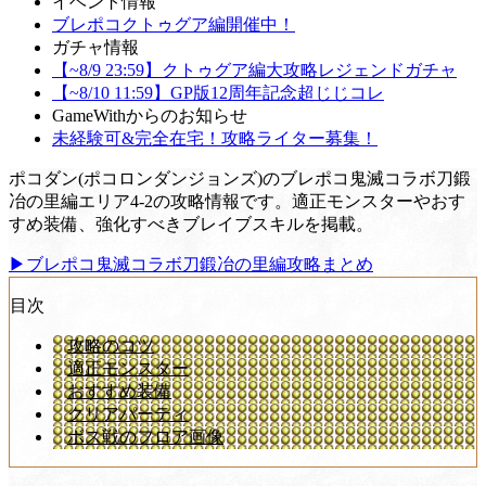
イベント情報
ブレポコクトゥグア編開催中！
ガチャ情報
【~8/9 23:59】クトゥグア編大攻略レジェンドガチャ
【~8/10 11:59】GP版12周年記念超じじコレ
GameWithからのお知らせ
未経験可&完全在宅！攻略ライター募集！
ポコダン(ポコロンダンジョンズ)のブレポコ鬼滅コラボ刀鍛
冶の里編エリア4-2の攻略情報です。適正モンスターやおす
すめ装備、強化すべきブレイブスキルを掲載。
▶︎ブレポコ鬼滅コラボ刀鍛冶の里編攻略まとめ
目次
攻略のコツ
適正モンスター
おすすめ装備
クリアパーティ
ボス戦のフロア画像