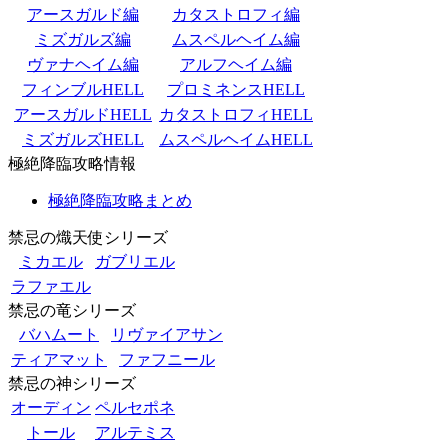
アースガルド編
カタストロフィ編
ミズガルズ編
ムスペルヘイム編
ヴァナヘイム編
アルフヘイム編
フィンブルHELL
プロミネンスHELL
アースガルドHELL
カタストロフィHELL
ミズガルズHELL
ムスペルヘイムHELL
極絶降臨攻略情報
極絶降臨攻略まとめ
禁忌の熾天使シリーズ
ミカエル
ガブリエル
ラファエル
禁忌の竜シリーズ
バハムート
リヴァイアサン
ティアマット
ファフニール
禁忌の神シリーズ
オーディン
ペルセポネ
トール
アルテミス