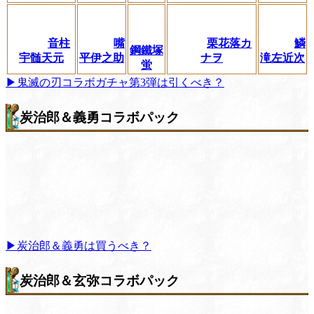
音柱
嘴
栗花落カ
鱗
鋼鐵塚
宇髄天元
平伊之助
ナヲ
滝左近次
蛍
▶鬼滅の刃コラボガチャ第3弾は引くべき？
炭治郎＆義勇コラボパック
▶炭治郎＆義勇は買うべき？
炭治郎＆玄弥コラボパック