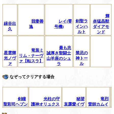
輝
剣聖ラ
我妻善
レイ(零
炎猛晶獣
緑谷出
インハ
逸
号機)
ダイアモ
久
ルト
ンド
最も忠
竜装ミ
星雲輝
禁忌の
誠厚き聖闘士
リム・ナーヴ
光ノヴ
神トー
山羊座のシュ
ァ【転スラ】
ァ
ル
ラ
なぞってクリアする場合
剣瞳
光柱の守
秘望
竜烈
聖彩司ヘブン
護神オリュクス
哀霹愛イヴ
雷師カムイ