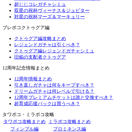
超じじコレガチャシミュ
双星の祝杯ヴィーナス＆ジュピター
対星の祝杯マーズ＆マーキュリー
ブレポコクトゥグア編
クトゥグア編攻略まとめ
レジェンドガチャは引くべき？
クトゥグア編レジェンドガチャシミュ
旧焔の支配者クトゥグア
12周年記念情報まとめ
12周年情報まとめ
引き直しガチャは何をキープすべき？
ドリームガチャは何レベルで引ける？
12周年プレミアムチケットは誰と交換すべき？
超育成応援パックは買うべき？
タワポコ・ミラポコ攻略
タワポコ攻略まとめ
ミラポコ攻略まとめ
フィンブル編
プロミネンス編