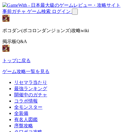
事前ガチャ
ゲーム検索
ログイン
ポコダン(ポコロンダンジョンズ)攻略wiki
掲示板Q&A
トップに戻る
ゲーム攻略一覧を見る
リセマラ当たり
最強ランキング
開催中のガチャ
コラボ情報
全モンスター
全装備
有名人図鑑
序盤攻略
タワポコ攻略