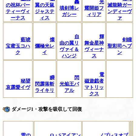
轟
光
の祝杯パー
翼の天鼠
滅龍騎ガー
填剣博レ
耀開姫フ
ティーヴィ
ジャステ
ンディーヴ
ガシー
ィリア
ーナス
ィス
ァ
自
輝
藍琥
燦
剣瞳
由の翼リ
舞金星神
宝蜜玉コハ
爛極光レ
聖彩司ヘブ
ヴァイ＆
ヴィーナ
ク
イ
ン
ハンジ
ス
電
瞬
閃
秘望
磁遊戯者
閃霹落斬
光焔王バ
哀霹愛イヴ
マトリッ
ライキリ
アル
クス
ダメージ1・攻撃を吸収して回復
雷の
O・Sアイアン
ノブレスオブ