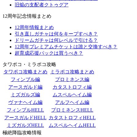
旧焔の支配者クトゥグア
12周年記念情報まとめ
12周年情報まとめ
引き直しガチャは何をキープすべき？
ドリームガチャは何レベルで引ける？
12周年プレミアムチケットは誰と交換すべき？
超育成応援パックは買うべき？
タワポコ・ミラポコ攻略
タワポコ攻略まとめ
ミラポコ攻略まとめ
フィンブル編
プロミネンス編
アースガルド編
カタストロフィ編
ミズガルズ編
ムスペルヘイム編
ヴァナヘイム編
アルフヘイム編
フィンブルHELL
プロミネンスHELL
アースガルドHELL
カタストロフィHELL
ミズガルズHELL
ムスペルヘイムHELL
極絶降臨攻略情報