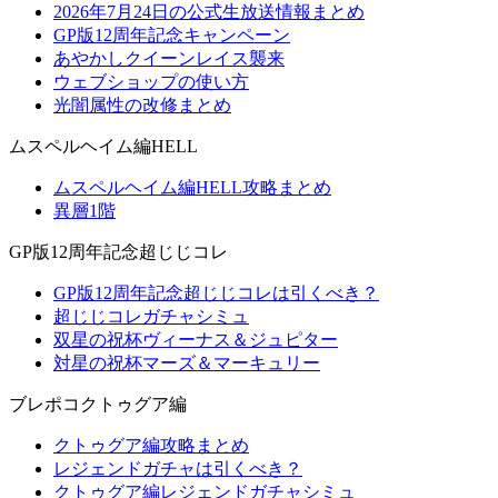
2026年7月24日の公式生放送情報まとめ
GP版12周年記念キャンペーン
あやかしクイーンレイス襲来
ウェブショップの使い方
光闇属性の改修まとめ
ムスペルヘイム編HELL
ムスペルヘイム編HELL攻略まとめ
異層1階
GP版12周年記念超じじコレ
GP版12周年記念超じじコレは引くべき？
超じじコレガチャシミュ
双星の祝杯ヴィーナス＆ジュピター
対星の祝杯マーズ＆マーキュリー
ブレポコクトゥグア編
クトゥグア編攻略まとめ
レジェンドガチャは引くべき？
クトゥグア編レジェンドガチャシミュ