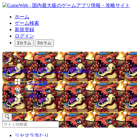
ホーム
ゲーム検索
新規登録
ログイン
2カラム
3カラム
ポコダン(ポコロンダンジョンズ)攻略wiki
他の攻略
コミュ
速報
掲示板
リセマラ当たり