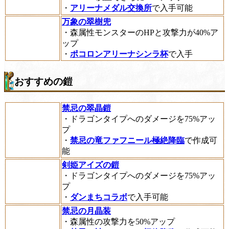
・
アリーナメダル交換所
で入手可能
万象の翠樹兜
・森属性モンスターのHPと攻撃力が40%ア
ップ
・
ポコロンアリーナシンラ杯
で入手
おすすめの鎧
禁忌の翠晶鎧
・ドラゴンタイプへのダメージを75%アッ
プ
・
禁忌の竜ファフニール極絶降臨
で作成可
能
剣姫アイズの鎧
・ドラゴンタイプへのダメージを75%アッ
プ
・
ダンまちコラボ
で入手可能
禁忌の月晶装
・森属性の攻撃力を50%アップ