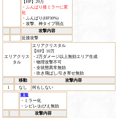
【HP】20万
・
ふんばり後ミラーに変
化
・ふんばり(HP30%)
・攻撃、神タイプ弱点
攻撃内容
近接攻撃
エリアクリスタル
【HP】10万
エリアクリス
・2万ダメージ以上無効エリア生成
タル
・物理攻撃不可
・全状態異常無効
・吹き飛ばし/引き寄せ無効
移動
攻撃内容
1
なし
何もしない
黄龍
・ミラー化
・シビレ/おびえ無効
攻撃内容