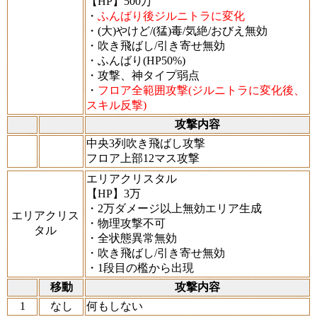
【HP】500万
・
ふんばり後ジルニトラに変化
・(大)やけど/(猛)毒/気絶/おびえ無効
・吹き飛ばし/引き寄せ無効
・ふんばり(HP50%)
・攻撃、神タイプ弱点
・
フロア全範囲攻撃(ジルニトラに変化後、
スキル反撃)
攻撃内容
中央3列吹き飛ばし攻撃
フロア上部12マス攻撃
エリアクリスタル
【HP】3万
・2万ダメージ以上無効エリア生成
エリアクリス
・物理攻撃不可
タル
・全状態異常無効
・吹き飛ばし/引き寄せ無効
・1段目の檻から出現
移動
攻撃内容
1
なし
何もしない