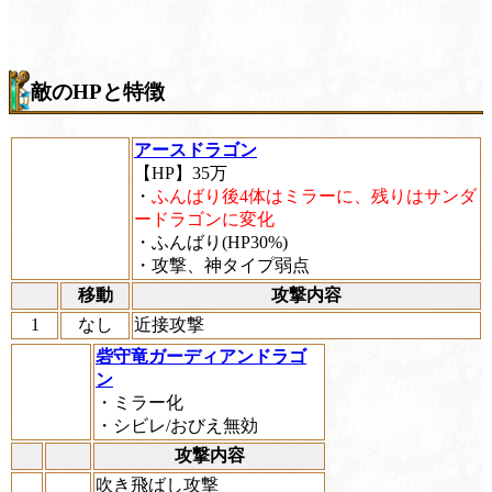
敵のHPと特徴
アースドラゴン
【HP】35万
・
ふんばり後4体はミラーに、残りはサンダ
ードラゴンに変化
・ふんばり(HP30%)
・攻撃、神タイプ弱点
移動
攻撃内容
1
なし
近接攻撃
砦守竜ガーディアンドラゴ
ン
・ミラー化
・シビレ/おびえ無効
攻撃内容
吹き飛ばし攻撃