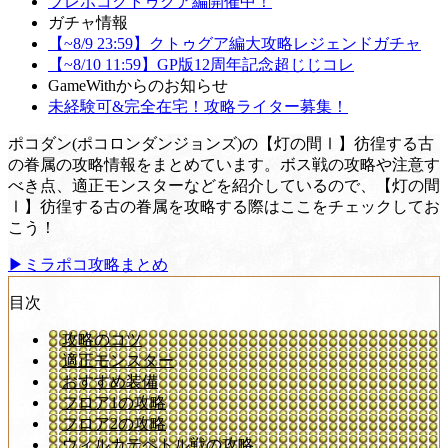
ブレポコクトゥグア編開催中！
ガチャ情報
【~8/9 23:59】クトゥグア編大攻略レジェンドガチャ
【~8/10 11:59】GP版12周年記念超じじコレ
GameWithからのお知らせ
未経験可&完全在宅！攻略ライター募集！
ポコダン(ポコロンダンジョンズ)の【灯の間Ⅰ】彷徨する古
の眷属の攻略情報をまとめています。ボス戦の攻略や注意す
べき点、適正モンスターなどを紹介しているので、【灯の間
Ⅰ】彷徨する古の眷属を攻略する際はここをチェックしてお
こう！
▶ミラポコ攻略まとめ
目次
攻略のコツ
適正モンスター
おすすめ装備
フロア1の攻略
フロア2の攻略
ウィルカテペトル戦の攻略