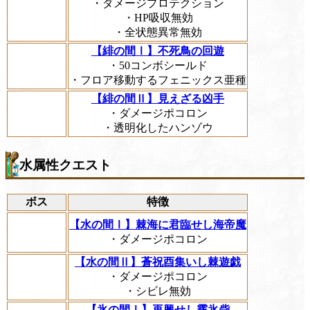
・ダメージプロテクション
・HP吸収無効
・全状態異常無効
【緋の間Ⅰ】不死鳥の回遊
・50コンボシールド
・フロア移動するフェニックス亜種
【緋の間Ⅱ】見えざる凶手
・ダメージポコロン
・透明化したハンゾウ
水属性クエスト
ボス
特徴
【水の間Ⅰ】棘海に君臨せし海帝魔
・ダメージポコロン
【水の間Ⅱ】蒼祝酉集いし棘遊戯
・ダメージポコロン
・シビレ無効
【氷の間Ⅰ】再興せし霧氷砦