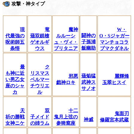
攻撃・神タイプ
現
竜
魔神
W・
闘神の
代最強の
薙双鋭槍
ルルーシ
O・Sジャガー
子孫浦
呪術師五
ゲオルギ
ュ・ヴィ・
マンチョコラ
飯幽助
条悟
ウス
ブリタニア
ブマクダネル
最
ク
も神に近
リスマス
薙焔猛
邪悪
麗輝烽
い男乙女
ベルマー
武神ス
戯神ロキ
玉翠ヒスイ
座のシャ
チウリエ
サノオ
カ
ル
天
双
十二
鬼面刃
祈の勝戦
子メイド
鬼月上弦の
神威
修羅宮本武蔵
女神ニケ
の姉ラム
参猗窩座