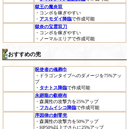
獄王の魔炎双
・コンボを稼ぎやすい
・
アスモダイ降臨
で作成可能
獄炎の宝霊双刀
・コンボを稼ぎやすい
・ノーマルエリアで作成可能
おすすめの兜
呪使者の魂葬巾
・ドラゴンタイプへのダメージを75%アッ
プ
・
タナトス降臨
で作成可能
永廻龍の叡樹布
・森属性の攻撃力を25%アップ
・
フカムイシコ降臨
で作成可能
序因律の創零兜
・森属性の攻撃力を50%アップ
・HP50%以上でさらに25%アップ