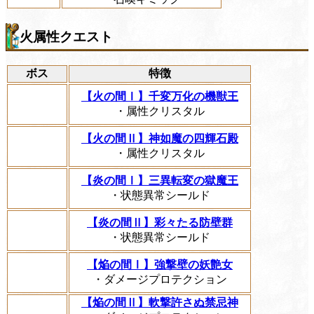
火属性クエスト
ボス
特徴
【火の間Ⅰ】千変万化の機獣王
・属性クリスタル
【火の間Ⅱ】神如魔の四輝石殿
・属性クリスタル
【炎の間Ⅰ】三異転変の獄魔王
・状態異常シールド
【炎の間Ⅱ】彩々たる防壁群
・状態異常シールド
【焔の間Ⅰ】強撃壁の妖艶女
・ダメージプロテクション
【焔の間Ⅱ】軟撃許さぬ禁忌神