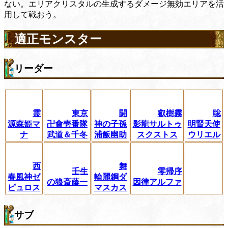
ない。エリアクリスタルの生成するダメージ無効エリアを活
用して戦おう。
適正モンスター
リーダー
霊
東京
闘
叡樹霧
聡
源森姫マ
卍會壱番隊
神の子孫
影龍サルトゥ
明賢天使
ナ
武道＆千冬
浦飯幽助
スクストス
ウリエル
西
舞
壬生
零帰序
春風神ゼ
輪麗鋼ダ
の狼斎藤一
因律アルファ
ピュロス
マスカス
サブ