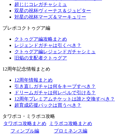
超じじコレガチャシミュ
双星の祝杯ヴィーナス＆ジュピター
対星の祝杯マーズ＆マーキュリー
ブレポコクトゥグア編
クトゥグア編攻略まとめ
レジェンドガチャは引くべき？
クトゥグア編レジェンドガチャシミュ
旧焔の支配者クトゥグア
12周年記念情報まとめ
12周年情報まとめ
引き直しガチャは何をキープすべき？
ドリームガチャは何レベルで引ける？
12周年プレミアムチケットは誰と交換すべき？
超育成応援パックは買うべき？
タワポコ・ミラポコ攻略
タワポコ攻略まとめ
ミラポコ攻略まとめ
フィンブル編
プロミネンス編