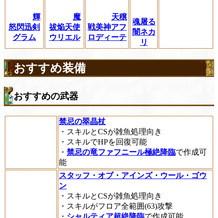
輝
魔
天穣
魂屠る
怒閃迅剣
祓焔天使
戦美神アフ
闇ネカ
グラム
ウリエル
ロディーテ
リ
おすすめ装備
おすすめの武器
禁忌の翠晶杖
・スキルとCSが雑魚処理向き
・スキルでHPを回復可能
・
禁忌の竜ファフニール極絶降臨
で作成可
能
スタッフ・オブ・アインズ・ウール・ゴウ
ン
・スキルとCSが雑魚処理向き
・スキルがフロア全範囲(63)攻撃
・
シャルティア超絶降臨
で作成可能