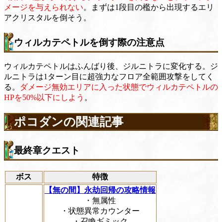
メージを与えられない
。まずは1段目の檻から出現するエリ
アクリスタルを倒そう。
ウィルカテペトルを倒す際の注意点
ウィルカテペトルはふんばり後、ジルニトラに変化する。ジ
ルニトラは1ターン目に超強力なフロア全範囲攻撃をしてく
る。
ダメージ無効エリアに入った状態でウィルカテペトルの
HPを50%以下にしよう
。
ポコダンの関連記事
最終章クエスト
ボス
特徴
【無の間】永劫回帰の攻略情報
・無属性
・状態異常カウンター
・召喚ギミック