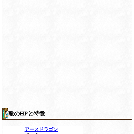
敵のHPと特徴
アースドラゴン