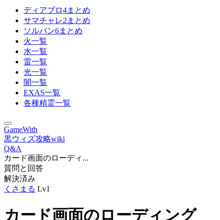
ディアブロ4まとめ
サマチャレ2まとめ
ソルバン6まとめ
火一覧
水一覧
雷一覧
光一覧
闇一覧
EXAS一覧
各種精霊一覧
GameWith
黒ウィズ攻略wiki
Q&A
カード画面のローディ...
質問と回答
解決済み
くさまる
Lv1
カード画面のローディング