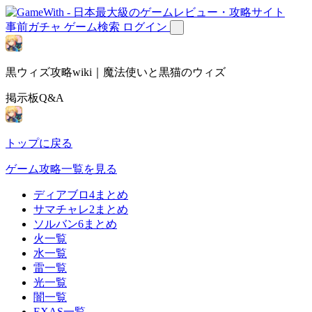
事前ガチャ
ゲーム検索
ログイン
黒ウィズ攻略wiki｜魔法使いと黒猫のウィズ
掲示板Q&A
トップに戻る
ゲーム攻略一覧を見る
ディアブロ4まとめ
サマチャレ2まとめ
ソルバン6まとめ
火一覧
水一覧
雷一覧
光一覧
闇一覧
EXAS一覧