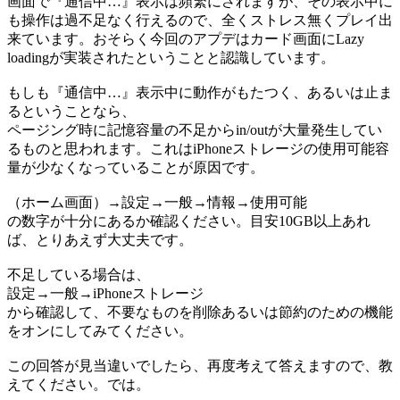
画面で『通信中…』表示は頻繁にされますが、その表示中に
も操作は過不足なく行えるので、全くストレス無くプレイ出
来ています。おそらく今回のアプデはカード画面にLazy
loadingが実装されたということと認識しています。
もしも『通信中…』表示中に動作がもたつく、あるいは止ま
るということなら、
ページング時に記憶容量の不足からin/outが大量発生してい
るものと思われます。これはiPhoneストレージの使用可能容
量が少なくなっていることが原因です。
（ホーム画面）→設定→一般→情報→使用可能
の数字が十分にあるか確認ください。目安10GB以上あれ
ば、とりあえず大丈夫です。
不足している場合は、
設定→一般→iPhoneストレージ
から確認して、不要なものを削除あるいは節約のための機能
をオンにしてみてください。
この回答が見当違いでしたら、再度考えて答えますので、教
えてください。では。