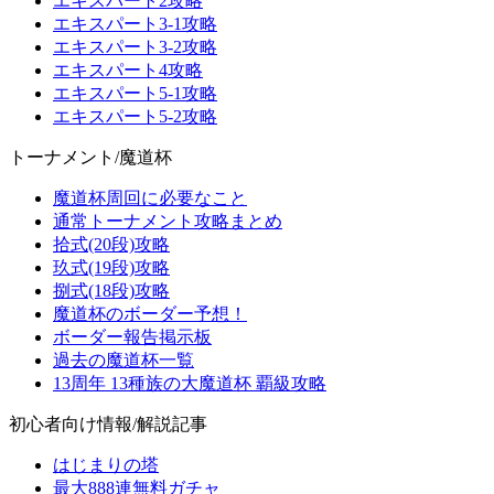
エキスパート2攻略
エキスパート3-1攻略
エキスパート3-2攻略
エキスパート4攻略
エキスパート5-1攻略
エキスパート5-2攻略
トーナメント/魔道杯
魔道杯周回に必要なこと
通常トーナメント攻略まとめ
拾式(20段)攻略
玖式(19段)攻略
捌式(18段)攻略
魔道杯のボーダー予想！
ボーダー報告掲示板
過去の魔道杯一覧
13周年 13種族の大魔道杯 覇級攻略
初心者向け情報/解説記事
はじまりの塔
最大888連無料ガチャ