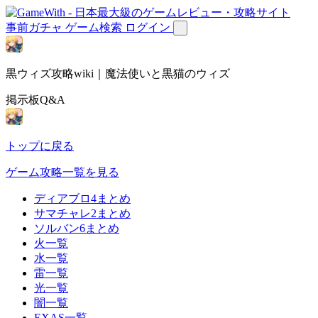
事前ガチャ
ゲーム検索
ログイン
黒ウィズ攻略wiki｜魔法使いと黒猫のウィズ
掲示板Q&A
トップに戻る
ゲーム攻略一覧を見る
ディアブロ4まとめ
サマチャレ2まとめ
ソルバン6まとめ
火一覧
水一覧
雷一覧
光一覧
闇一覧
EXAS一覧