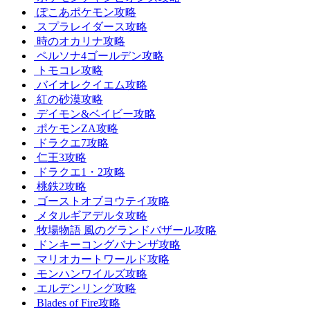
ぽこあポケモン攻略
スプラレイダース攻略
時のオカリナ攻略
ペルソナ4ゴールデン攻略
トモコレ攻略
バイオレクイエム攻略
紅の砂漠攻略
デイモン&ベイビー攻略
ポケモンZA攻略
ドラクエ7攻略
仁王3攻略
ドラクエ1・2攻略
桃鉄2攻略
ゴーストオブヨウテイ攻略
メタルギアデルタ攻略
牧場物語 風のグランドバザール攻略
ドンキーコングバナンザ攻略
マリオカートワールド攻略
モンハンワイルズ攻略
エルデンリング攻略
Blades of Fire攻略