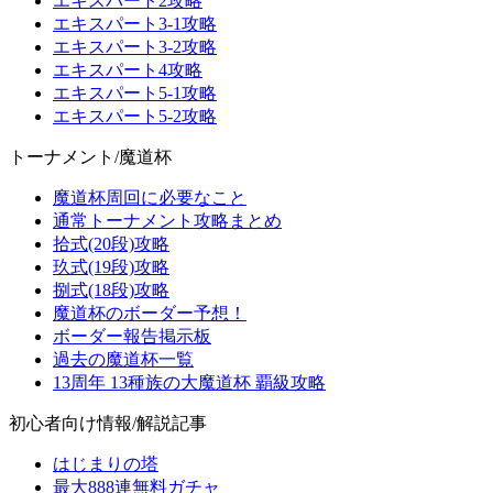
エキスパート2攻略
エキスパート3-1攻略
エキスパート3-2攻略
エキスパート4攻略
エキスパート5-1攻略
エキスパート5-2攻略
トーナメント/魔道杯
魔道杯周回に必要なこと
通常トーナメント攻略まとめ
拾式(20段)攻略
玖式(19段)攻略
捌式(18段)攻略
魔道杯のボーダー予想！
ボーダー報告掲示板
過去の魔道杯一覧
13周年 13種族の大魔道杯 覇級攻略
初心者向け情報/解説記事
はじまりの塔
最大888連無料ガチャ