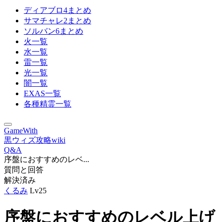
ディアブロ4まとめ
サマチャレ2まとめ
ソルバン6まとめ
火一覧
水一覧
雷一覧
光一覧
闇一覧
EXAS一覧
各種精霊一覧
GameWith
黒ウィズ攻略wiki
Q&A
序盤におすすめのレベ...
質問と回答
解決済み
くるみ
Lv25
序盤におすすめのレベル上げ