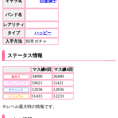
白金燐子
キャラ名
バンド名
レアリティ
ハッピー
タイプ
入手方法
恒常ガチャ
ステータス情報
マス練0回
マス練4回
34090
36490
総合力
10621
11421
パフォーマンス
12036
12836
テクニック
11433
12233
ビジュアル
※レベル最大時の情報です。