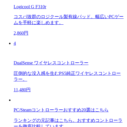
Logicool G F310r
コスパ抜群のロジクール製有線パッド。幅広いPCゲー
ムを手軽に楽しめます。
2,860円
4
DualSense ワイヤレスコントローラー
圧倒的な没入感を生むPS5純正ワイヤレスコントロー
ラー。
11,480円
PC/Steamコントローラーおすすめ20選はこちら
ランキングの元記事はこちら。おすすめコントローラ
ーを徹底比較しています