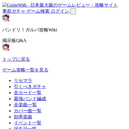
事前ガチャ
ゲーム検索
ログイン
バンドリ！ガルパ攻略Wiki
掲示板Q&A
トップに戻る
ゲーム攻略一覧を見る
リセマラ
引くべきガチャ
全カード一覧
最強バンド編成
全楽曲一覧
カバー曲一覧
効率楽曲
イベント一覧
誕生日一覧