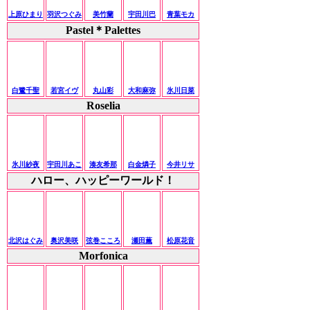
上原ひまり
羽沢つぐみ
美竹蘭
宇田川巴
青葉モカ
Pastel＊Palettes
白鷺千聖
若宮イヴ
丸山彩
大和麻弥
氷川日菜
Roselia
氷川紗夜
宇田川あこ
湊友希那
白金燐子
今井リサ
ハロー、ハッピーワールド！
北沢はぐみ
奥沢美咲
弦巻こころ
瀬田薫
松原花音
Morfonica