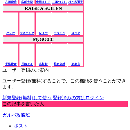
八潮瑠唯
広町七深
倉田ましろ
二葉つくし
桐ヶ谷透子
RAISE A SUILEN
パレオ
マスキング
レイヤ
チュチュ
ロック
MyGO!!!!!
千早愛音
長崎そよ
高松燈
椎名立希
要楽奈
ユーザー登録のご案内
ユーザー登録(無料)することで、この機能を使うことができ
ます。
新規登録(無料)して使う
登録済みの方はログイン
この記事を書いた人
ガルパ攻略班
ポスト