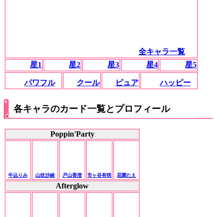
全キャラ一覧
星1
星2
星3
星4
星5
パワフル
クール
ピュア
ハッピー
各キャラのカード一覧とプロフィール
Poppin'Party
牛込りみ
山吹沙綾
戸山香澄
市ヶ谷有咲
花園たえ
Afterglow