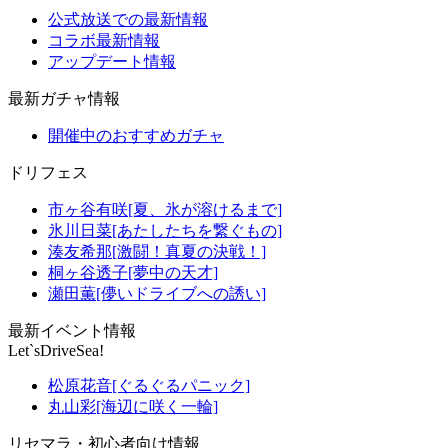
公式放送での最新情報
コラボ最新情報
アップデート情報
最新ガチャ情報
開催中のおすすめガチャ
ドリフェス
市ヶ谷有咲[夏、氷が溶けるまで]
氷川日菜[あたしたちを繋ぐもの]
湊友希那[激闘！真夏の決戦！]
桐ヶ谷透子[夢中の天才]
瀬田薫[儚いドライブへの誘い]
最新イベント情報
Let`sDriveSea!
松原花音[ぐるぐるパニック]
丸山彩[海辺に咲く一輪]
リセマラ・初心者向け情報