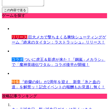
ゲームを探す
リリース
巨大メカで撃ちまくる爽快シューティングゲ
ーム『終末のタイタン：ラストラッシュ』リリース！
コラボ
ついに虎王＆影虎が来た！『鋼嵐 - メカラシ』
で「魔神英雄伝ワタル」コラボ後半が開催！
特集
『鈴蘭の剣』が2周年を迎え、新章「氷と血の
道」を解禁ッ！記念イベントの報酬もお見逃し無く！
攻略記事ランキング