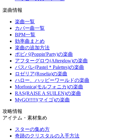
楽曲情報
楽曲一覧
カバー曲一覧
BPM一覧
効率曲まとめ
楽曲の追加方法
ポピパ(Poppin'Party)の楽曲
アフターグロウ(Afterglow)の楽曲
パスパレ(Pastel＊Palettes)の楽曲
ロゼリア(Roselia)の楽曲
ハロー、ハッピーワールドの楽曲
Morfonica(モルフォニカ)の楽曲
RAS(RAISE A SUILEN)の楽曲
MyGO!!!!!(マイゴ)の楽曲
攻略情報
アイテム・素材集め
スターの集め方
奇跡のクリスタルの入手方法