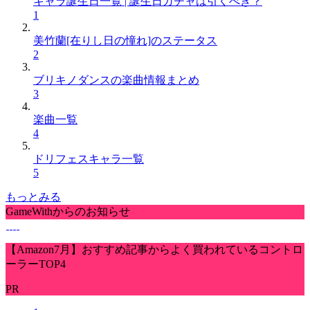
キャラ誕生日一覧 | 誕生日ガチャは引くべき？
1
美竹蘭[在りし日の憧れ]のステータス
2
ブリキノダンスの楽曲情報まとめ
3
楽曲一覧
4
ドリフェスキャラ一覧
5
もっとみる
GameWithからのお知らせ
【Amazon7月】おすすめ記事からよく買われているコントロ
ーラーTOP4
PR