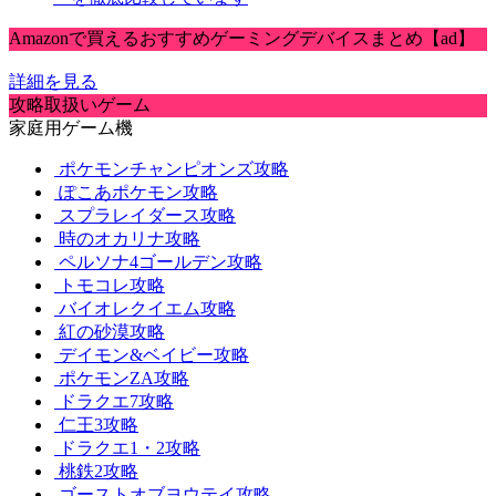
Amazonで買えるおすすめゲーミングデバイスまとめ【ad】
詳細を見る
攻略取扱いゲーム
家庭用ゲーム機
ポケモンチャンピオンズ攻略
ぽこあポケモン攻略
スプラレイダース攻略
時のオカリナ攻略
ペルソナ4ゴールデン攻略
トモコレ攻略
バイオレクイエム攻略
紅の砂漠攻略
デイモン&ベイビー攻略
ポケモンZA攻略
ドラクエ7攻略
仁王3攻略
ドラクエ1・2攻略
桃鉄2攻略
ゴーストオブヨウテイ攻略