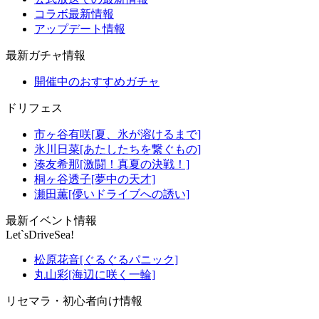
コラボ最新情報
アップデート情報
最新ガチャ情報
開催中のおすすめガチャ
ドリフェス
市ヶ谷有咲[夏、氷が溶けるまで]
氷川日菜[あたしたちを繋ぐもの]
湊友希那[激闘！真夏の決戦！]
桐ヶ谷透子[夢中の天才]
瀬田薫[儚いドライブへの誘い]
最新イベント情報
Let`sDriveSea!
松原花音[ぐるぐるパニック]
丸山彩[海辺に咲く一輪]
リセマラ・初心者向け情報