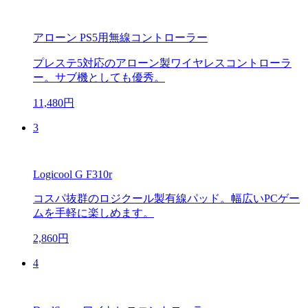
アローン PS5用無線コントローラー
プレステ5対応のアローン製ワイヤレスコントローラ
ー。サブ機としても優秀。
11,480円
3
Logicool G F310r
コスパ抜群のロジクール製有線パッド。幅広いPCゲー
ムを手軽に楽しめます。
2,860円
4