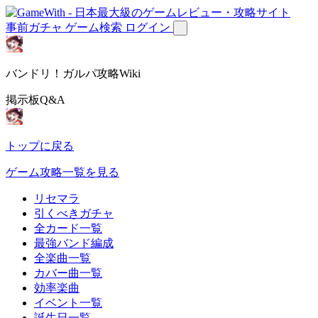
事前ガチャ
ゲーム検索
ログイン
バンドリ！ガルパ攻略Wiki
掲示板Q&A
トップに戻る
ゲーム攻略一覧を見る
リセマラ
引くべきガチャ
全カード一覧
最強バンド編成
全楽曲一覧
カバー曲一覧
効率楽曲
イベント一覧
誕生日一覧