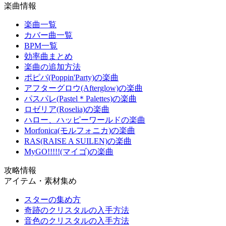
楽曲情報
楽曲一覧
カバー曲一覧
BPM一覧
効率曲まとめ
楽曲の追加方法
ポピパ(Poppin'Party)の楽曲
アフターグロウ(Afterglow)の楽曲
パスパレ(Pastel＊Palettes)の楽曲
ロゼリア(Roselia)の楽曲
ハロー、ハッピーワールドの楽曲
Morfonica(モルフォニカ)の楽曲
RAS(RAISE A SUILEN)の楽曲
MyGO!!!!!(マイゴ)の楽曲
攻略情報
アイテム・素材集め
スターの集め方
奇跡のクリスタルの入手方法
音色のクリスタルの入手方法