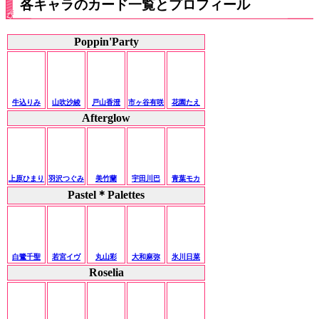
各キャラのカード一覧とプロフィール
Poppin'Party
牛込りみ
山吹沙綾
戸山香澄
市ヶ谷有咲
花園たえ
Afterglow
上原ひまり
羽沢つぐみ
美竹蘭
宇田川巴
青葉モカ
Pastel＊Palettes
白鷺千聖
若宮イヴ
丸山彩
大和麻弥
氷川日菜
Roselia