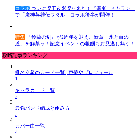
コラボ
ついに虎王＆影虎が来た！『鋼嵐 - メカラシ』
で「魔神英雄伝ワタル」コラボ後半が開催！
特集
『鈴蘭の剣』が2周年を迎え、新章「氷と血の
道」を解禁ッ！記念イベントの報酬もお見逃し無く！
攻略記事ランキング
椎名立希のカード一覧 | 声優やプロフィール
1
キャラカード一覧
2
最強バンド編成と組み方
3
カバー曲一覧
4