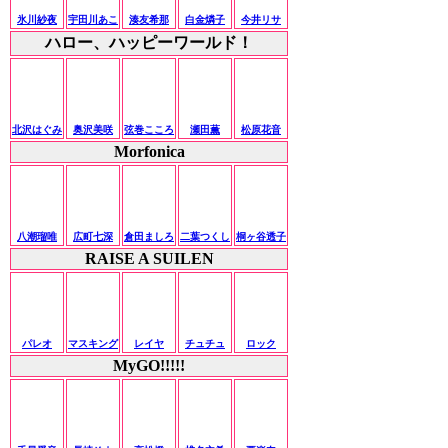
氷川紗夜
宇田川あこ
湊友希那
白金燐子
今井リサ
ハロー、ハッピーワールド！
北沢はぐみ
奥沢美咲
弦巻こころ
瀬田薫
松原花音
Morfonica
八潮瑠唯
広町七深
倉田ましろ
二葉つくし
桐ヶ谷透子
RAISE A SUILEN
パレオ
マスキング
レイヤ
チュチュ
ロック
MyGO!!!!!