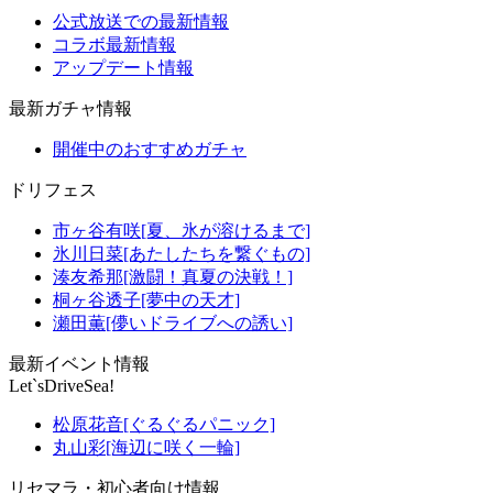
公式放送での最新情報
コラボ最新情報
アップデート情報
最新ガチャ情報
開催中のおすすめガチャ
ドリフェス
市ヶ谷有咲[夏、氷が溶けるまで]
氷川日菜[あたしたちを繋ぐもの]
湊友希那[激闘！真夏の決戦！]
桐ヶ谷透子[夢中の天才]
瀬田薫[儚いドライブへの誘い]
最新イベント情報
Let`sDriveSea!
松原花音[ぐるぐるパニック]
丸山彩[海辺に咲く一輪]
リセマラ・初心者向け情報