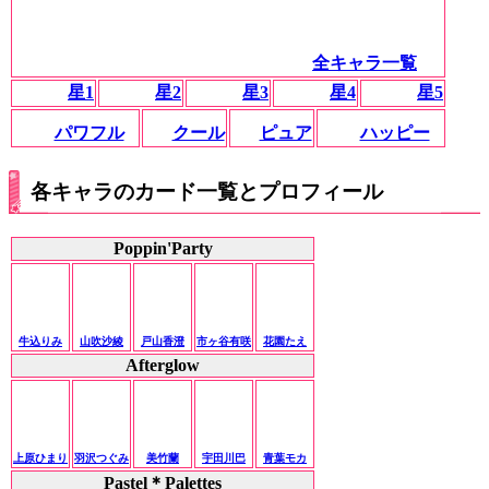
全キャラ一覧
星1
星2
星3
星4
星5
パワフル
クール
ピュア
ハッピー
各キャラのカード一覧とプロフィール
Poppin'Party
牛込りみ
山吹沙綾
戸山香澄
市ヶ谷有咲
花園たえ
Afterglow
上原ひまり
羽沢つぐみ
美竹蘭
宇田川巴
青葉モカ
Pastel＊Palettes