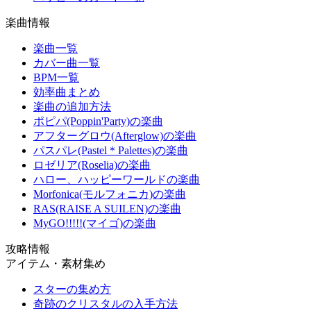
楽曲情報
楽曲一覧
カバー曲一覧
BPM一覧
効率曲まとめ
楽曲の追加方法
ポピパ(Poppin'Party)の楽曲
アフターグロウ(Afterglow)の楽曲
パスパレ(Pastel＊Palettes)の楽曲
ロゼリア(Roselia)の楽曲
ハロー、ハッピーワールドの楽曲
Morfonica(モルフォニカ)の楽曲
RAS(RAISE A SUILEN)の楽曲
MyGO!!!!!(マイゴ)の楽曲
攻略情報
アイテム・素材集め
スターの集め方
奇跡のクリスタルの入手方法