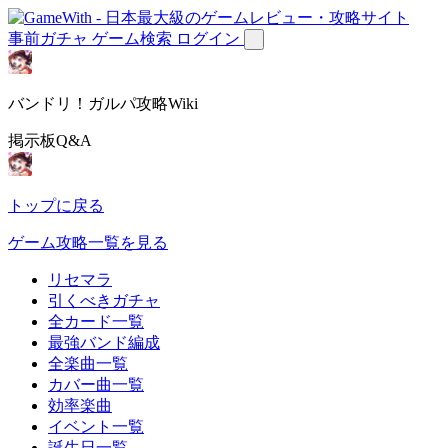
事前ガチャ
ゲーム検索
ログイン
バンドリ！ガルパ攻略Wiki
掲示板Q&A
トップに戻る
ゲーム攻略一覧を見る
リセマラ
引くべきガチャ
全カード一覧
最強バンド編成
全楽曲一覧
カバー曲一覧
効率楽曲
イベント一覧
誕生日一覧