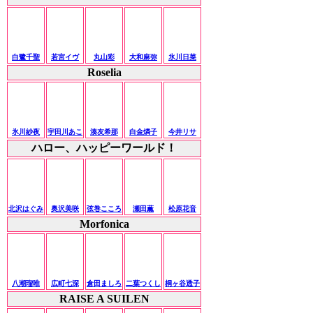
白鷺千聖
若宮イヴ
丸山彩
大和麻弥
氷川日菜
Roselia
氷川紗夜
宇田川あこ
湊友希那
白金燐子
今井リサ
ハロー、ハッピーワールド！
北沢はぐみ
奥沢美咲
弦巻こころ
瀬田薫
松原花音
Morfonica
八潮瑠唯
広町七深
倉田ましろ
二葉つくし
桐ヶ谷透子
RAISE A SUILEN