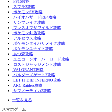
FF16攻略
スプラ3攻略
ポケモンSV攻略
バイオハザードRE4攻略
サンブレイク攻略
ブレスオブザワイルド攻略
ポケモン剣盾攻略
アルセウス攻略
ポケモンダイパリメイク攻略
ポケモンユナイト攻略
あつ森攻略
ユニコーンオーバーロード攻略
ロストジャッジメント攻略
VALORANT攻略
バルダーズゲート3攻略
LET IT DIE: INFERNO攻略
ARC Raiders攻略
サブノーティカ2攻略
一覧を見る
スマホゲーム