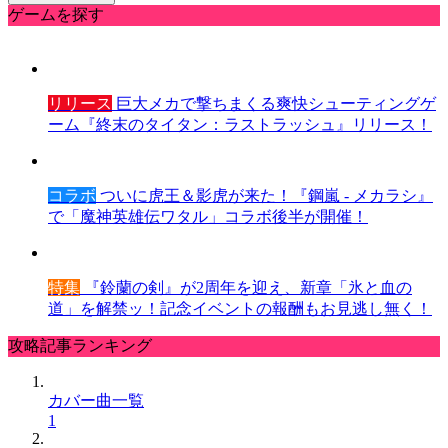
ゲームを探す
リリース
巨大メカで撃ちまくる爽快シューティングゲ
ーム『終末のタイタン：ラストラッシュ』リリース！
コラボ
ついに虎王＆影虎が来た！『鋼嵐 - メカラシ』
で「魔神英雄伝ワタル」コラボ後半が開催！
特集
『鈴蘭の剣』が2周年を迎え、新章「氷と血の
道」を解禁ッ！記念イベントの報酬もお見逃し無く！
攻略記事ランキング
カバー曲一覧
1