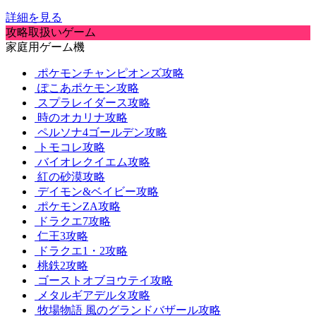
詳細を見る
攻略取扱いゲーム
家庭用ゲーム機
ポケモンチャンピオンズ攻略
ぽこあポケモン攻略
スプラレイダース攻略
時のオカリナ攻略
ペルソナ4ゴールデン攻略
トモコレ攻略
バイオレクイエム攻略
紅の砂漠攻略
デイモン&ベイビー攻略
ポケモンZA攻略
ドラクエ7攻略
仁王3攻略
ドラクエ1・2攻略
桃鉄2攻略
ゴーストオブヨウテイ攻略
メタルギアデルタ攻略
牧場物語 風のグランドバザール攻略