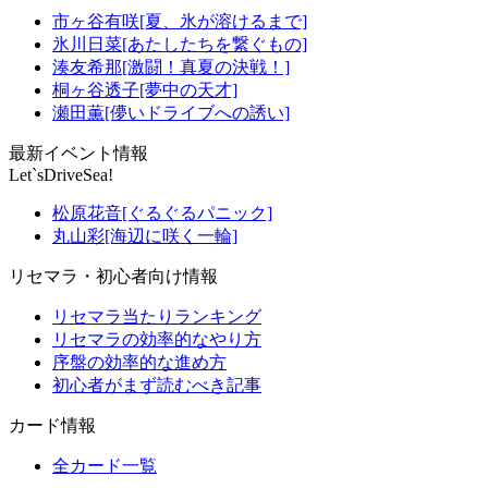
市ヶ谷有咲[夏、氷が溶けるまで]
氷川日菜[あたしたちを繋ぐもの]
湊友希那[激闘！真夏の決戦！]
桐ヶ谷透子[夢中の天才]
瀬田薫[儚いドライブへの誘い]
最新イベント情報
Let`sDriveSea!
松原花音[ぐるぐるパニック]
丸山彩[海辺に咲く一輪]
リセマラ・初心者向け情報
リセマラ当たりランキング
リセマラの効率的なやり方
序盤の効率的な進め方
初心者がまず読むべき記事
カード情報
全カード一覧