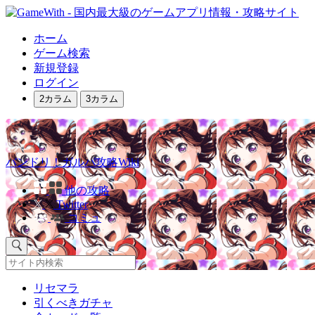
ホーム
ゲーム検索
新規登録
ログイン
2カラム
3カラム
バンドリ！ガルパ攻略Wiki
他の攻略
Twitter
コミュ
リセマラ
引くべきガチャ