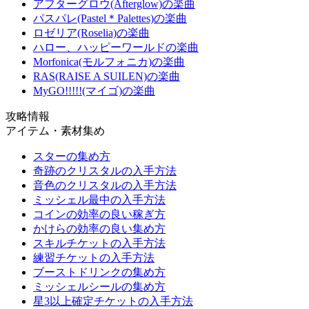
アフターグロウ(Afterglow)の楽曲
パスパレ(Pastel＊Palettes)の楽曲
ロゼリア(Roselia)の楽曲
ハロー、ハッピーワールドの楽曲
Morfonica(モルフォニカ)の楽曲
RAS(RAISE A SUILEN)の楽曲
MyGO!!!!!(マイゴ)の楽曲
攻略情報
アイテム・素材集め
スターの集め方
奇跡のクリスタルの入手方法
音色のクリスタルの入手方法
ミッシェル最中の入手方法
コインの効率の良い稼ぎ方
かけらの効率の良い集め方
スキルチケットの入手方法
練習チケットの入手方法
ブーストドリンクの集め方
ミッシェルシールの集め方
星3以上確定チケットの入手方法