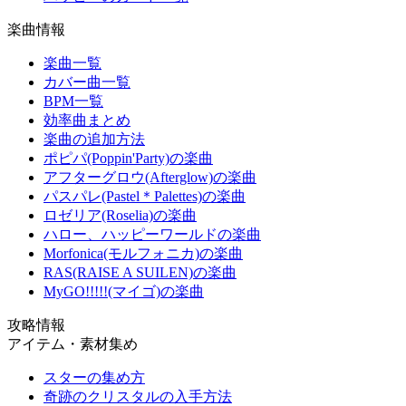
楽曲情報
楽曲一覧
カバー曲一覧
BPM一覧
効率曲まとめ
楽曲の追加方法
ポピパ(Poppin'Party)の楽曲
アフターグロウ(Afterglow)の楽曲
パスパレ(Pastel＊Palettes)の楽曲
ロゼリア(Roselia)の楽曲
ハロー、ハッピーワールドの楽曲
Morfonica(モルフォニカ)の楽曲
RAS(RAISE A SUILEN)の楽曲
MyGO!!!!!(マイゴ)の楽曲
攻略情報
アイテム・素材集め
スターの集め方
奇跡のクリスタルの入手方法