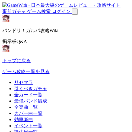
事前ガチャ
ゲーム検索
ログイン
バンドリ！ガルパ攻略Wiki
掲示板Q&A
トップに戻る
ゲーム攻略一覧を見る
リセマラ
引くべきガチャ
全カード一覧
最強バンド編成
全楽曲一覧
カバー曲一覧
効率楽曲
イベント一覧
誕生日一覧