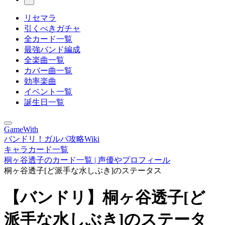
リセマラ
引くべきガチャ
全カード一覧
最強バンド編成
全楽曲一覧
カバー曲一覧
効率楽曲
イベント一覧
誕生日一覧
GameWith
バンドリ！ガルパ攻略Wiki
キャラカード一覧
桐ヶ谷透子のカード一覧 | 声優やプロフィール
桐ヶ谷透子[ど派手な水しぶき]のステータス
【バンドリ】桐ヶ谷透子[ど
派手な水しぶき]のステータ