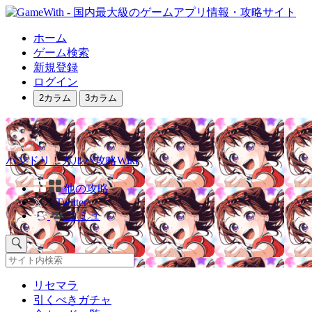
ホーム
ゲーム検索
新規登録
ログイン
2カラム
3カラム
バンドリ！ガルパ攻略Wiki
他の攻略
Twitter
コミュ
リセマラ
引くべきガチャ