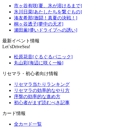
市ヶ谷有咲[夏、氷が溶けるまで]
氷川日菜[あたしたちを繋ぐもの]
湊友希那[激闘！真夏の決戦！]
桐ヶ谷透子[夢中の天才]
瀬田薫[儚いドライブへの誘い]
最新イベント情報
Let`sDriveSea!
松原花音[ぐるぐるパニック]
丸山彩[海辺に咲く一輪]
リセマラ・初心者向け情報
リセマラ当たりランキング
リセマラの効率的なやり方
序盤の効率的な進め方
初心者がまず読むべき記事
カード情報
全カード一覧