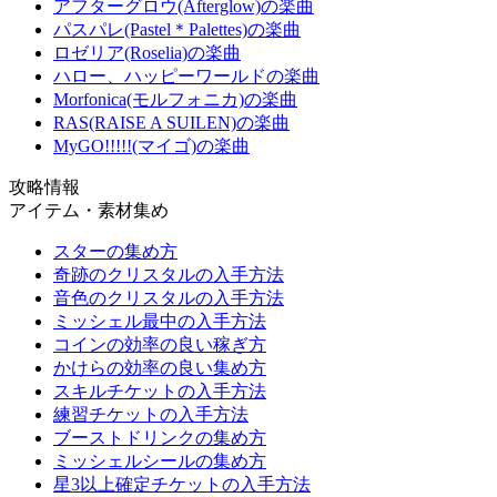
アフターグロウ(Afterglow)の楽曲
パスパレ(Pastel＊Palettes)の楽曲
ロゼリア(Roselia)の楽曲
ハロー、ハッピーワールドの楽曲
Morfonica(モルフォニカ)の楽曲
RAS(RAISE A SUILEN)の楽曲
MyGO!!!!!(マイゴ)の楽曲
攻略情報
アイテム・素材集め
スターの集め方
奇跡のクリスタルの入手方法
音色のクリスタルの入手方法
ミッシェル最中の入手方法
コインの効率の良い稼ぎ方
かけらの効率の良い集め方
スキルチケットの入手方法
練習チケットの入手方法
ブーストドリンクの集め方
ミッシェルシールの集め方
星3以上確定チケットの入手方法