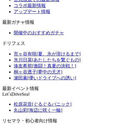
コラボ最新情報
アップデート情報
最新ガチャ情報
開催中のおすすめガチャ
ドリフェス
市ヶ谷有咲[夏、氷が溶けるまで]
氷川日菜[あたしたちを繋ぐもの]
湊友希那[激闘！真夏の決戦！]
桐ヶ谷透子[夢中の天才]
瀬田薫[儚いドライブへの誘い]
最新イベント情報
Let`sDriveSea!
松原花音[ぐるぐるパニック]
丸山彩[海辺に咲く一輪]
リセマラ・初心者向け情報