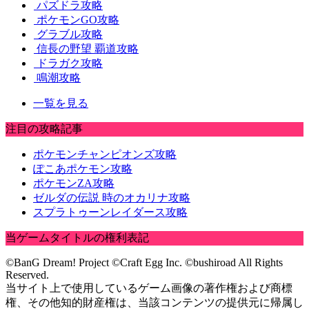
パズドラ攻略
ポケモンGO攻略
グラブル攻略
信長の野望 覇道攻略
ドラガク攻略
鳴潮攻略
一覧を見る
注目の攻略記事
ポケモンチャンピオンズ攻略
ぽこあポケモン攻略
ポケモンZA攻略
ゼルダの伝説 時のオカリナ攻略
スプラトゥーンレイダース攻略
当ゲームタイトルの権利表記
©BanG Dream! Project ©Craft Egg Inc. ©bushiroad All Rights
Reserved.
当サイト上で使用しているゲーム画像の著作権および商標
権、その他知的財産権は、当該コンテンツの提供元に帰属し