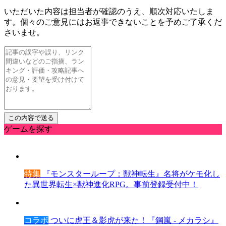
いただいた内容は担当者が確認のうえ、順次対応いたしま
す。個々のご意見にはお返事できないことを予めご了承くだ
さいませ。
ゲームを探す
特集
『モンスターループ：獣神転生』名将がケモ化し
た異世界転生×獣神進化RPG。事前登録受付中！
コラボ
ついに虎王＆影虎が来た！『鋼嵐 - メカラシ』