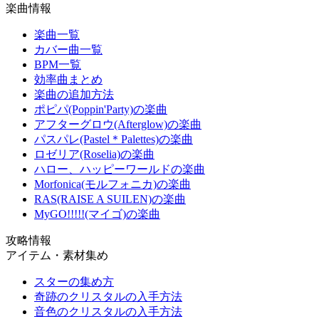
楽曲情報
楽曲一覧
カバー曲一覧
BPM一覧
効率曲まとめ
楽曲の追加方法
ポピパ(Poppin'Party)の楽曲
アフターグロウ(Afterglow)の楽曲
パスパレ(Pastel＊Palettes)の楽曲
ロゼリア(Roselia)の楽曲
ハロー、ハッピーワールドの楽曲
Morfonica(モルフォニカ)の楽曲
RAS(RAISE A SUILEN)の楽曲
MyGO!!!!!(マイゴ)の楽曲
攻略情報
アイテム・素材集め
スターの集め方
奇跡のクリスタルの入手方法
音色のクリスタルの入手方法