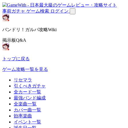
事前ガチャ
ゲーム検索
ログイン
バンドリ！ガルパ攻略Wiki
掲示板Q&A
トップに戻る
ゲーム攻略一覧を見る
リセマラ
引くべきガチャ
全カード一覧
最強バンド編成
全楽曲一覧
カバー曲一覧
効率楽曲
イベント一覧
誕生日一覧