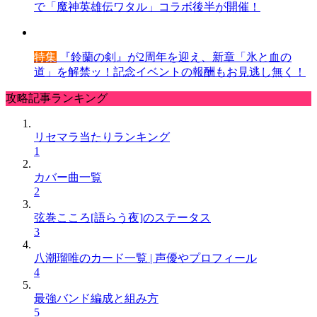
で「魔神英雄伝ワタル」コラボ後半が開催！
特集
『鈴蘭の剣』が2周年を迎え、新章「氷と血の
道」を解禁ッ！記念イベントの報酬もお見逃し無く！
攻略記事ランキング
リセマラ当たりランキング
1
カバー曲一覧
2
弦巻こころ[語らう夜]のステータス
3
八潮瑠唯のカード一覧 | 声優やプロフィール
4
最強バンド編成と組み方
5