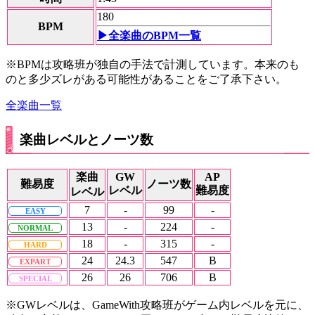
180
BPM
▶全楽曲のBPM一覧
※BPMは攻略班が独自の手法で計測しています。本来のも
のと多少ズレがある可能性があることをご了承下さい。
全楽曲一覧
楽曲レベルとノーツ数
楽曲
GW
AP
難易度
ノーツ数
レベル
難易度
レベル
7
-
99
-
EASY
13
-
224
-
NORMAL
18
-
315
-
HARD
24
24.3
547
B
EXPART
26
26
706
B
SPECIAL
※GWレベルは、GameWith攻略班がゲーム内レベルを元に、