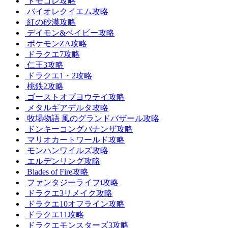
トモコレ攻略
バイオレクイエム攻略
紅の砂漠攻略
デイモン&ベイビー攻略
ポケモンZA攻略
ドラクエ7攻略
仁王3攻略
ドラクエ1・2攻略
桃鉄2攻略
ゴーストオブヨウテイ攻略
メタルギアデルタ攻略
牧場物語 風のグランドバザール攻略
ドンキーコングバナンザ攻略
マリオカートワールド攻略
モンハンワイルズ攻略
エルデンリング攻略
Blades of Fire攻略
ファンタジーライフi攻略
ドラクエ3リメイク攻略
ドラクエ10オフライン攻略
ドラクエ11攻略
ドラクエモンスターズ3攻略