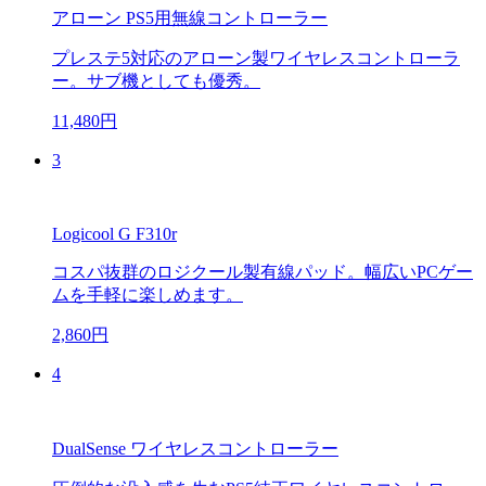
アローン PS5用無線コントローラー
プレステ5対応のアローン製ワイヤレスコントローラ
ー。サブ機としても優秀。
11,480円
3
Logicool G F310r
コスパ抜群のロジクール製有線パッド。幅広いPCゲー
ムを手軽に楽しめます。
2,860円
4
DualSense ワイヤレスコントローラー