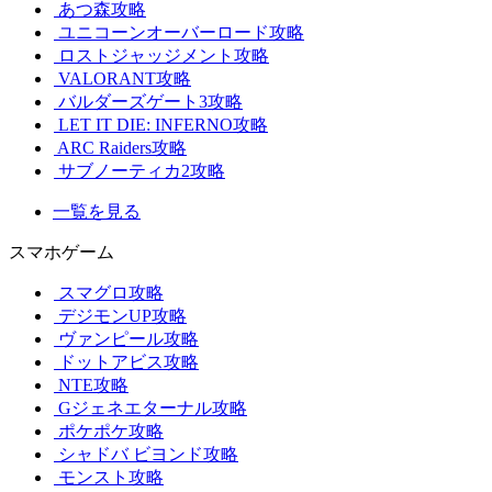
あつ森攻略
ユニコーンオーバーロード攻略
ロストジャッジメント攻略
VALORANT攻略
バルダーズゲート3攻略
LET IT DIE: INFERNO攻略
ARC Raiders攻略
サブノーティカ2攻略
一覧を見る
スマホゲーム
スマグロ攻略
デジモンUP攻略
ヴァンピール攻略
ドットアビス攻略
NTE攻略
Gジェネエターナル攻略
ポケポケ攻略
シャドバ ビヨンド攻略
モンスト攻略