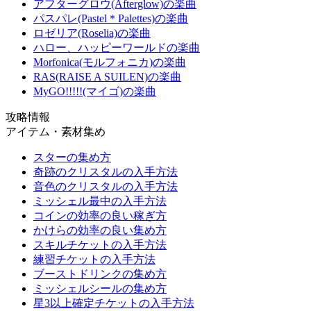
アフターグロウ(Afterglow)の楽曲
パスパレ(Pastel＊Palettes)の楽曲
ロゼリア(Roselia)の楽曲
ハロー、ハッピーワールドの楽曲
Morfonica(モルフォニカ)の楽曲
RAS(RAISE A SUILEN)の楽曲
MyGO!!!!!(マイゴ)の楽曲
攻略情報
アイテム・素材集め
スターの集め方
奇跡のクリスタルの入手方法
音色のクリスタルの入手方法
ミッシェル最中の入手方法
コインの効率の良い稼ぎ方
かけらの効率の良い集め方
スキルチケットの入手方法
練習チケットの入手方法
ブーストドリンクの集め方
ミッシェルシールの集め方
星3以上確定チケットの入手方法