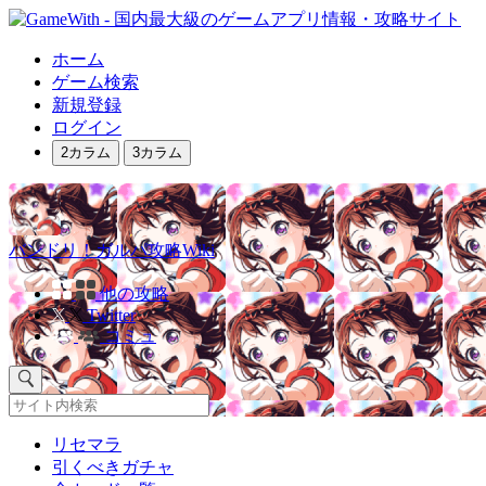
ホーム
ゲーム検索
新規登録
ログイン
2カラム
3カラム
バンドリ！ガルパ攻略Wiki
他の攻略
Twitter
コミュ
リセマラ
引くべきガチャ