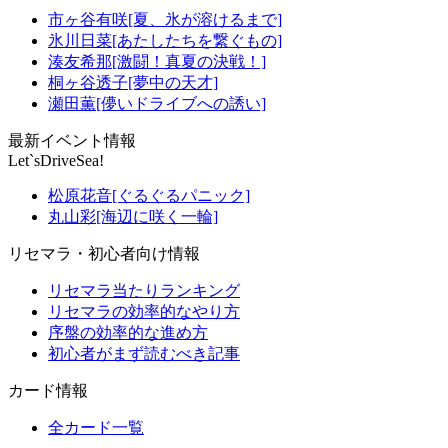
市ヶ谷有咲[夏、氷が溶けるまで]
氷川日菜[あたしたちを繋ぐもの]
湊友希那[激闘！真夏の決戦！]
桐ヶ谷透子[夢中の天才]
瀬田薫[儚いドライブへの誘い]
最新イベント情報
Let`sDriveSea!
松原花音[ぐるぐるパニック]
丸山彩[海辺に咲く一輪]
リセマラ・初心者向け情報
リセマラ当たりランキング
リセマラの効率的なやり方
序盤の効率的な進め方
初心者がまず読むべき記事
カード情報
全カード一覧