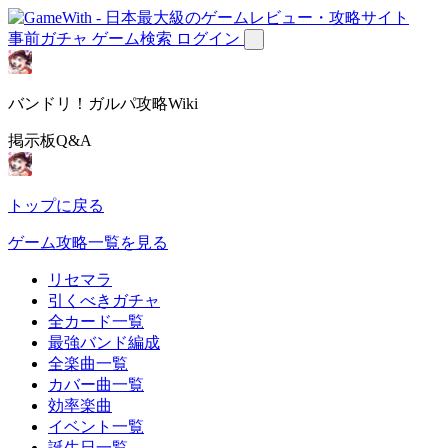
事前ガチャ
ゲーム検索
ログイン
バンドリ！ガルパ攻略Wiki
掲示板Q&A
トップに戻る
ゲーム攻略一覧を見る
リセマラ
引くべきガチャ
全カード一覧
最強バンド編成
全楽曲一覧
カバー曲一覧
効率楽曲
イベント一覧
誕生日一覧