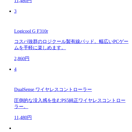
11,480円
3
Logicool G F310r
コスパ抜群のロジクール製有線パッド。幅広いPCゲー
ムを手軽に楽しめます。
2,860円
4
DualSense ワイヤレスコントローラー
圧倒的な没入感を生むPS5純正ワイヤレスコントロー
ラー。
11,480円