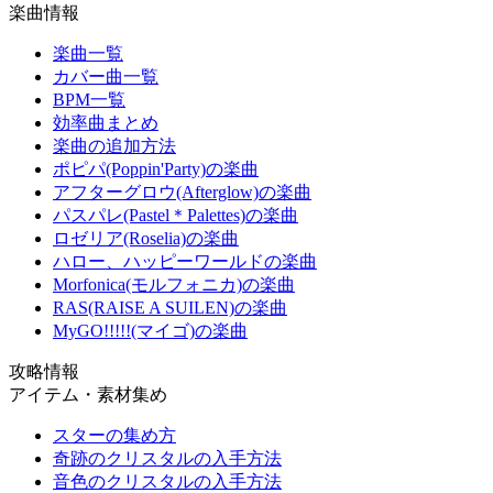
楽曲情報
楽曲一覧
カバー曲一覧
BPM一覧
効率曲まとめ
楽曲の追加方法
ポピパ(Poppin'Party)の楽曲
アフターグロウ(Afterglow)の楽曲
パスパレ(Pastel＊Palettes)の楽曲
ロゼリア(Roselia)の楽曲
ハロー、ハッピーワールドの楽曲
Morfonica(モルフォニカ)の楽曲
RAS(RAISE A SUILEN)の楽曲
MyGO!!!!!(マイゴ)の楽曲
攻略情報
アイテム・素材集め
スターの集め方
奇跡のクリスタルの入手方法
音色のクリスタルの入手方法