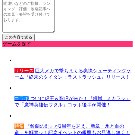
ゲームを探す
リリース
巨大メカで撃ちまくる爽快シューティングゲ
ーム『終末のタイタン：ラストラッシュ』リリース！
コラボ
ついに虎王＆影虎が来た！『鋼嵐 - メカラシ』
で「魔神英雄伝ワタル」コラボ後半が開催！
特集
『鈴蘭の剣』が2周年を迎え、新章「氷と血の
道」を解禁ッ！記念イベントの報酬もお見逃し無く！