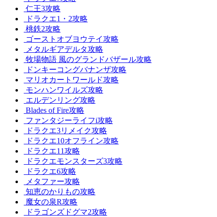
仁王3攻略
ドラクエ1・2攻略
桃鉄2攻略
ゴーストオブヨウテイ攻略
メタルギアデルタ攻略
牧場物語 風のグランドバザール攻略
ドンキーコングバナンザ攻略
マリオカートワールド攻略
モンハンワイルズ攻略
エルデンリング攻略
Blades of Fire攻略
ファンタジーライフi攻略
ドラクエ3リメイク攻略
ドラクエ10オフライン攻略
ドラクエ11攻略
ドラクエモンスターズ3攻略
ドラクエ6攻略
メタファー攻略
知恵のかりもの攻略
魔女の泉R攻略
ドラゴンズドグマ2攻略