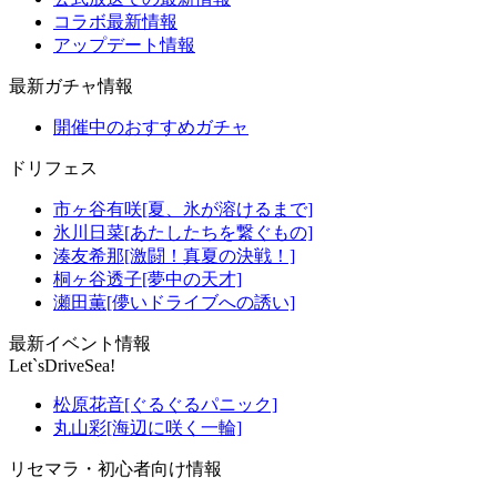
コラボ最新情報
アップデート情報
最新ガチャ情報
開催中のおすすめガチャ
ドリフェス
市ヶ谷有咲[夏、氷が溶けるまで]
氷川日菜[あたしたちを繋ぐもの]
湊友希那[激闘！真夏の決戦！]
桐ヶ谷透子[夢中の天才]
瀬田薫[儚いドライブへの誘い]
最新イベント情報
Let`sDriveSea!
松原花音[ぐるぐるパニック]
丸山彩[海辺に咲く一輪]
リセマラ・初心者向け情報