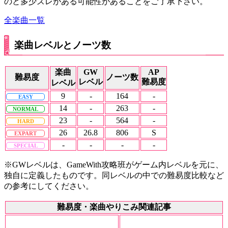
のと多少ズレがある可能性があることをご了承下さい。
全楽曲一覧
楽曲レベルとノーツ数
楽曲
GW
AP
難易度
ノーツ数
レベル
難易度
レベル
9
-
164
-
EASY
14
-
263
-
NORMAL
23
-
564
-
HARD
26
26.8
806
S
EXPART
-
-
-
-
SPECIAL
※GWレベルは、GameWith攻略班がゲーム内レベルを元に、
独自に定義したものです。同レベルの中での難易度比較など
の参考にしてください。
難易度・楽曲やりこみ関連記事