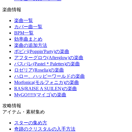
楽曲情報
楽曲一覧
カバー曲一覧
BPM一覧
効率曲まとめ
楽曲の追加方法
ポピパ(Poppin'Party)の楽曲
アフターグロウ(Afterglow)の楽曲
パスパレ(Pastel＊Palettes)の楽曲
ロゼリア(Roselia)の楽曲
ハロー、ハッピーワールドの楽曲
Morfonica(モルフォニカ)の楽曲
RAS(RAISE A SUILEN)の楽曲
MyGO!!!!!(マイゴ)の楽曲
攻略情報
アイテム・素材集め
スターの集め方
奇跡のクリスタルの入手方法