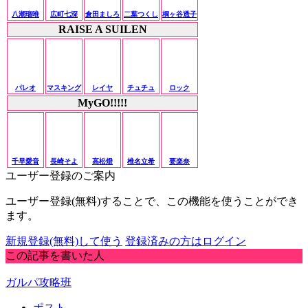
八潮瑠唯
広町七深
倉田ましろ
二葉つくし
桐ヶ谷透子
RAISE A SUILEN
パレオ
マスキング
レイヤ
チュチュ
ロック
MyGO!!!!!
千早愛音
長崎そよ
高松燈
椎名立希
要楽奈
ユーザー登録のご案内
ユーザー登録(無料)することで、この機能を使うことができ
ます。
新規登録(無料)して使う
登録済みの方はログイン
この記事を書いた人
ガルパ攻略班
ポスト