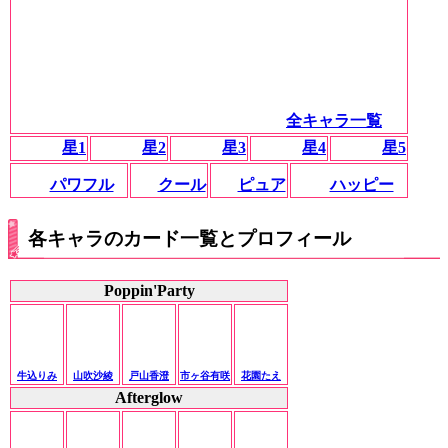
全キャラ一覧
星1
星2
星3
星4
星5
パワフル
クール
ピュア
ハッピー
各キャラのカード一覧とプロフィール
Poppin'Party
牛込りみ
山吹沙綾
戸山香澄
市ヶ谷有咲
花園たえ
Afterglow