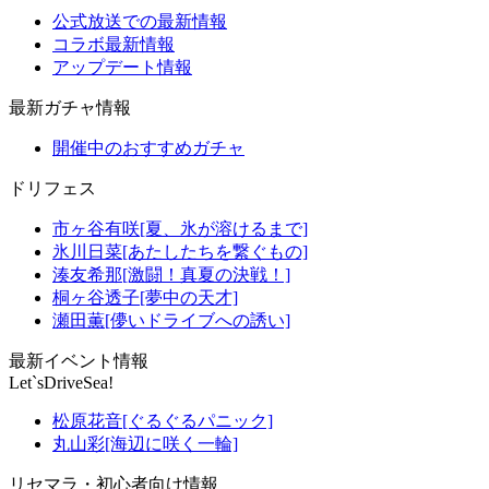
公式放送での最新情報
コラボ最新情報
アップデート情報
最新ガチャ情報
開催中のおすすめガチャ
ドリフェス
市ヶ谷有咲[夏、氷が溶けるまで]
氷川日菜[あたしたちを繋ぐもの]
湊友希那[激闘！真夏の決戦！]
桐ヶ谷透子[夢中の天才]
瀬田薫[儚いドライブへの誘い]
最新イベント情報
Let`sDriveSea!
松原花音[ぐるぐるパニック]
丸山彩[海辺に咲く一輪]
リセマラ・初心者向け情報