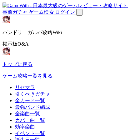
事前ガチャ
ゲーム検索
ログイン
バンドリ！ガルパ攻略Wiki
掲示板Q&A
トップに戻る
ゲーム攻略一覧を見る
リセマラ
引くべきガチャ
全カード一覧
最強バンド編成
全楽曲一覧
カバー曲一覧
効率楽曲
イベント一覧
誕生日一覧