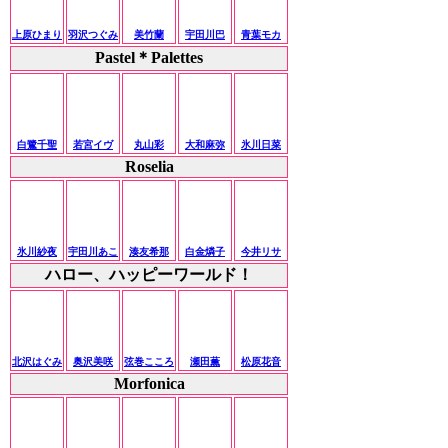
上原ひまり
羽沢つぐみ
美竹蘭
宇田川巴
青葉モカ
Pastel＊Palettes
白鷺千聖
若宮イヴ
丸山彩
大和麻弥
氷川日菜
Roselia
氷川紗夜
宇田川あこ
湊友希那
白金燐子
今井リサ
ハロー、ハッピーワールド！
北沢はぐみ
奥沢美咲
弦巻こころ
瀬田薫
松原花音
Morfonica