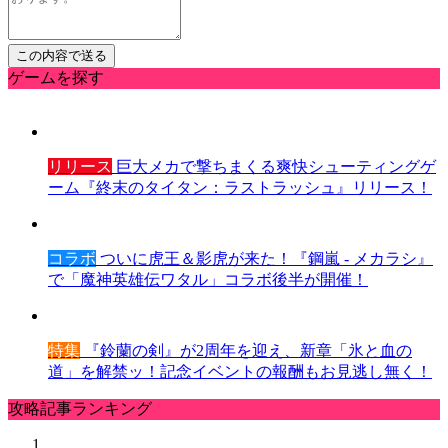
ゲームを探す
リリース
巨大メカで撃ちまくる爽快シューティングゲ
ーム『終末のタイタン：ラストラッシュ』リリース！
コラボ
ついに虎王＆影虎が来た！『鋼嵐 - メカラシ』
で「魔神英雄伝ワタル」コラボ後半が開催！
特集
『鈴蘭の剣』が2周年を迎え、新章「氷と血の
道」を解禁ッ！記念イベントの報酬もお見逃し無く！
攻略記事ランキング