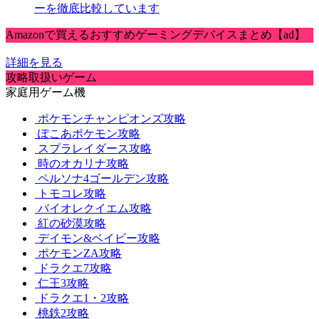
ーを徹底比較しています
Amazonで買えるおすすめゲーミングデバイスまとめ【ad】
詳細を見る
攻略取扱いゲーム
家庭用ゲーム機
ポケモンチャンピオンズ攻略
ぽこあポケモン攻略
スプラレイダース攻略
時のオカリナ攻略
ペルソナ4ゴールデン攻略
トモコレ攻略
バイオレクイエム攻略
紅の砂漠攻略
デイモン&ベイビー攻略
ポケモンZA攻略
ドラクエ7攻略
仁王3攻略
ドラクエ1・2攻略
桃鉄2攻略